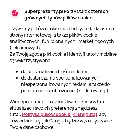
Superprezenty.pl korzysta z czterech
głównych typów plików cookie.
Używamy plików cookie niezbędnych do działania
O SUPERPREZENTY
strony internetowej, a także plików cookie
analitycznych, funkcjonalnych i marketingowych
O nas
(reklamowych).
Aktualności
Za Twoją zgodą pliki cookie i identyfikatory mobilne
są wykorzystywane:
Kariera w Super Prezentach
do personalizacji treści i reklam;
Blog
do dostarczania spersonalizowanych i
Dla firm
niespersonalizowanych reklam, a także do
pomiaru ich skuteczności (np. konwersji).
Klub Lojalnościowy
Więcej informacji oraz możliwość zmiany lub
Dodaj recenzję
aktualizacji swoich preferencji znajdziesz
tutaj:
Polityka plików cookie
.
Kliknij tutaj
, aby
dowiedzieć się, jak Google będzie wykorzystywać
Informacje
Twoje dane osobowe.