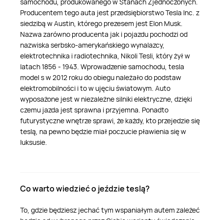
samochodu, produkowanego w Stanach Zjednoczonych.
Producentem tego auta jest przedsiębiorstwo Tesla Inc. z
siedzibą w Austin, którego prezesem jest Elon Musk.
Nazwa zarówno producenta jak i pojazdu pochodzi od
nazwiska serbsko-amerykańskiego wynalazcy,
elektrotechnika i radiotechnika, Nikoli Tesli, który żył w
latach 1856 - 1943. Wprowadzenie samochodu, tesla
model s w 2012 roku do obiegu należało do podstaw
elektromobilności i to w ujęciu światowym. Auto
wyposażone jest w niezależne silniki elektryczne, dzięki
czemu jazda jest sprawna i przyjemna. Ponadto
futurystyczne wnętrze sprawi, że każdy, kto przejedzie się
teslą, na pewno będzie miał poczucie pławienia się w
luksusie.
Co warto wiedzieć o jeździe teslą?
To, gdzie będziesz jechać tym wspaniałym autem zależeć