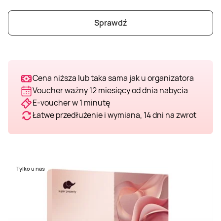
Weekend w SPA
Masaż klasyczny
Pojazdy specjalne
Fitness
Kurs żeglarski
Sprawdź
Mazury
Masaż pleców
Jazda po torze
Sporty zimowe
Kurs motorowodny
Masaż sportowy
Jazda czołgiem
Wspinaczka
SUP
Cena niższa lub taka sama jak u organizatora
Voucher ważny 12 miesięcy od dnia nabycia
E-voucher w 1 minutę
Masaż Shiatsu
Pojazdy militarne
Tenis
Łatwe przedłużenie i wymiana, 14 dni na zwrot
Masaż Antycellulitowy
Masaż całego ciała
Tylko u nas
Masaż czekoladą