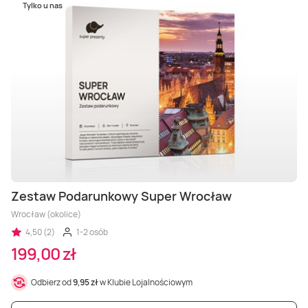
Tylko u nas
Zestaw Podarunkowy Super Wrocław
Wrocław (okolice)
4,50 (2)
1-2 osób
199,00 zł
Odbierz od
9,95 zł
w Klubie Lojalnościowym