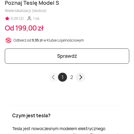
Poznaj Teslę Model S
Wiele lokalizacji (okolice)
5,00 (2)
1 os.
Od 199,00 zł
Odbierz od
9,95 zł
w Klubie Lojalnościowym
Sprawdź
1
2
Czym jest tesla?
Tesla jest nowoczesnym modelem elektrycznego