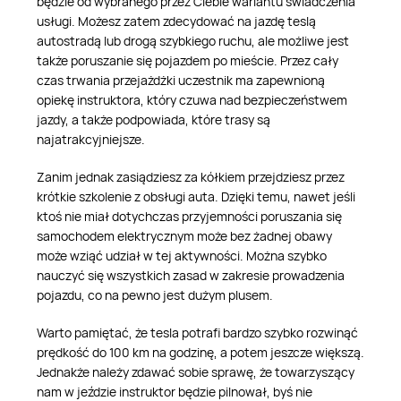
będzie od wybranego przez Ciebie wariantu świadczenia
usługi. Możesz zatem zdecydować na jazdę teslą
autostradą lub drogą szybkiego ruchu, ale możliwe jest
także poruszanie się pojazdem po mieście. Przez cały
czas trwania przejażdżki uczestnik ma zapewnioną
opiekę instruktora, który czuwa nad bezpieczeństwem
jazdy, a także podpowiada, które trasy są
najatrakcyjniejsze.
Zanim jednak zasiądziesz za kółkiem przejdziesz przez
krótkie szkolenie z obsługi auta. Dzięki temu, nawet jeśli
ktoś nie miał dotychczas przyjemności poruszania się
samochodem elektrycznym może bez żadnej obawy
może wziąć udział w tej aktywności. Można szybko
nauczyć się wszystkich zasad w zakresie prowadzenia
pojazdu, co na pewno jest dużym plusem.
Warto pamiętać, że tesla potrafi bardzo szybko rozwinąć
prędkość do 100 km na godzinę, a potem jeszcze większą.
Jednakże należy zdawać sobie sprawę, że towarzyszący
nam w jeździe instruktor będzie pilnował, byś nie