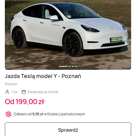
Jazda Teslą model Y - Poznań
Poznań
1 os.
Rezerwacja online
Od 199,00 zł
Odbierz od
9,95 zł
w Klubie Lojalnościowym
Sprawdź