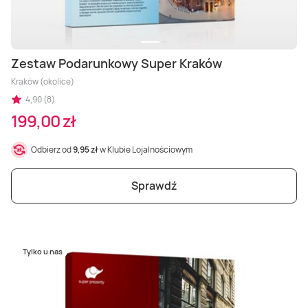
Zestaw Podarunkowy Super Kraków
Kraków (okolice)
4,90 (8)
199,00 zł
Odbierz od
9,95 zł
w Klubie Lojalnościowym
Sprawdź
Tylko u nas