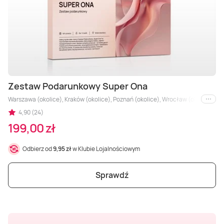
Masaż Karku
Masaż orientalny
Zestaw Podarunkowy Super Ona
Warszawa (okolice), Kraków (okolice), Poznań (okolice), Wrocław (okolice), Agl
i inne
4,90 (24)
199,00 zł
Odbierz od
9,95 zł
w Klubie Lojalnościowym
Sprawdź