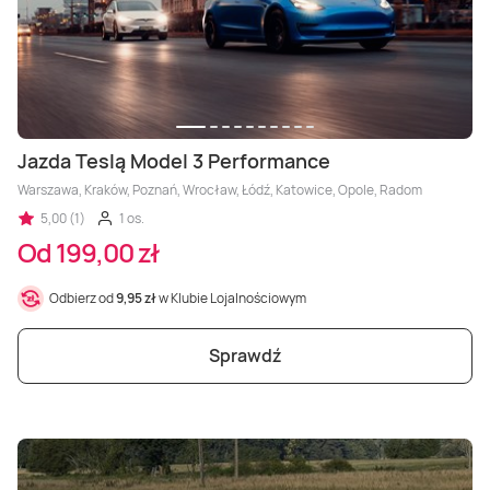
Jazda Teslą Model 3 Performance
Warszawa, Kraków, Poznań, Wrocław, Łódź, Katowice, Opole, Radom
5,00 (1)
1 os.
Od 199,00 zł
Odbierz od
9,95 zł
w Klubie Lojalnościowym
Sprawdź