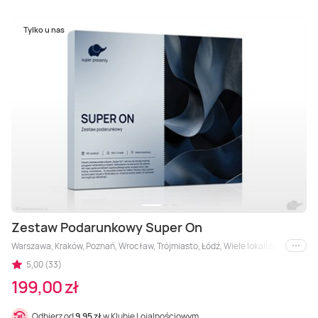
Tylko u nas
Zestaw Podarunkowy Super On
Warszawa, Kraków, Poznań, Wrocław, Trójmiasto, Łódź, Wiele lokalizacji, Białyst
i inne
5,00 (33)
199,00 zł
Odbierz od
9,95 zł
w Klubie Lojalnościowym