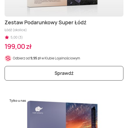
Zestaw Podarunkowy Super Łódź
Łódź (okolice)
5,00 (3)
199,00 zł
Odbierz od
9,95 zł
w Klubie Lojalnościowym
Sprawdź
Tylko u nas