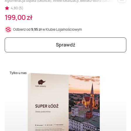
Aglomeracja Śląska (okolice), Wiele lokalizacji, Bielsko-Biała (okolice), Bytom 
i inne
4,80 (5)
199,00 zł
Odbierz od
9,95 zł
w Klubie Lojalnościowym
Sprawdź
Tylko u nas