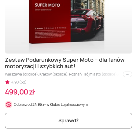
Zestaw Podarunkowy Super Moto – dla fanów
motoryzacji i szybkich aut!
Warszawa (okolice), Kraków (okolice), Poznań, Trójmiasto (okolice), Łódź (okolice
i inne
4,90 (32)
499,00 zł
Odbierz od
24,95 zł
w Klubie Lojalnościowym
Sprawdź