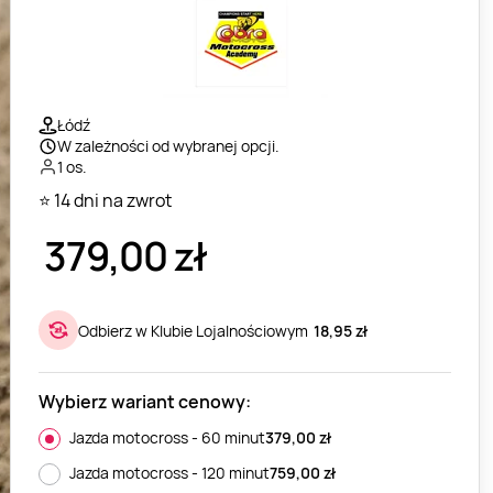
Łódź
W zależności od wybranej opcji.
1 os.
⭐ 14 dni na zwrot
379,00
zł
Odbierz w Klubie Lojalnościowym
18,95 zł
Wybierz wariant cenowy:
Jazda motocross - 60 minut
379,00
zł
Jazda motocross - 120 minut
759,00
zł