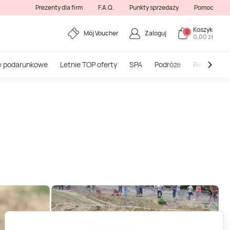
Prezenty dla firm
F.A.Q.
Punkty sprzedaży
Pomoc
Koszyk
0
Mój Voucher
Zaloguj
0,00 zł
y podarunkowe
Letnie TOP oferty
SPA
Podróże
Restauracj