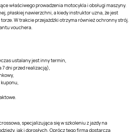
ące właściwego prowadzenia motocykla i obsługi maszyny.
, płaskiej nawierzchni, a kiedy instruktor uzna, że jest
orze. W trakcie przejażdżki otrzyma również ochronny strój.
iantu vouchera.
zas ustalany jest inny termin,
7 dni przed realizacją),
unkowy,
r kuponu,
taktowe.
ssowa, specjalizująca się w szkoleniu z jazdy na
ieży, jak i dorosłych. Oprócz tego firma dostarcza