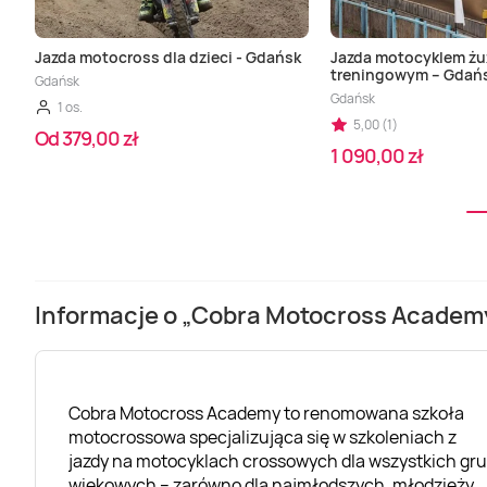
Jazda motocross dla dzieci - Gdańsk
Jazda motocyklem żu
treningowym – Gdań
Gdańsk
Gdańsk
1 os.
5,00 (1)
Od 379,00 zł
1 090,00 zł
Informacje o „Cobra Motocross Academ
Cobra Motocross Academy to renomowana szkoła
motocrossowa specjalizująca się w szkoleniach z
jazdy na motocyklach crossowych dla wszystkich gr
wiekowych – zarówno dla najmłodszych, młodzieży,