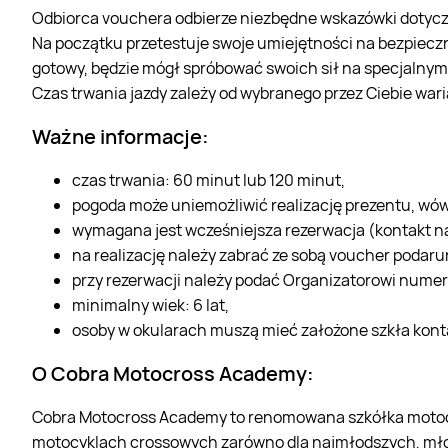
Odbiorca vouchera odbierze niezbędne wskazówki dotycz
Na początku przetestuje swoje umiejętności na bezpiecznej
gotowy, będzie mógł spróbować swoich sił na specjalnym t
Czas trwania jazdy zależy od wybranego przez Ciebie war
Ważne informacje:
czas trwania: 60 minut lub 120 minut,
pogoda może uniemożliwić realizację prezentu, wówc
wymagana jest wcześniejsza rezerwacja (kontakt na 
na realizację należy zabrać ze sobą voucher podar
przy rezerwacji należy podać Organizatorowi nume
minimalny wiek: 6 lat,
osoby w okularach muszą mieć założone szkła kon
O Cobra Motocross Academy:
Cobra Motocross Academy to renomowana szkółka motocro
motocyklach crossowych zarówno dla najmłodszych, młodz