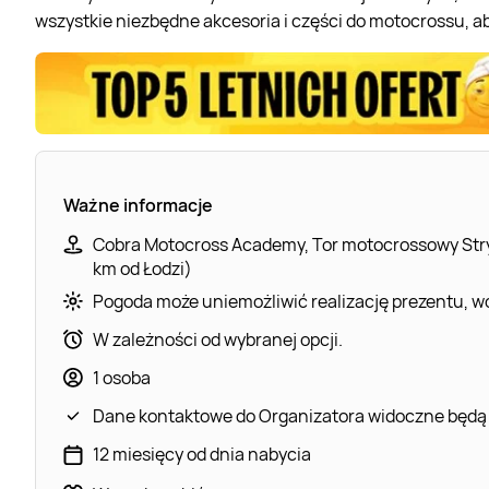
wszystkie niezbędne akcesoria i części do motocrossu, a
Ważne informacje
Cobra Motocross Academy, Tor motocrossowy Stryk
km od Łodzi)
Pogoda może uniemożliwić realizację prezentu, wó
W zależności od wybranej opcji.
1 osoba
Dane kontaktowe do Organizatora widoczne będą
12 miesięcy od dnia nabycia