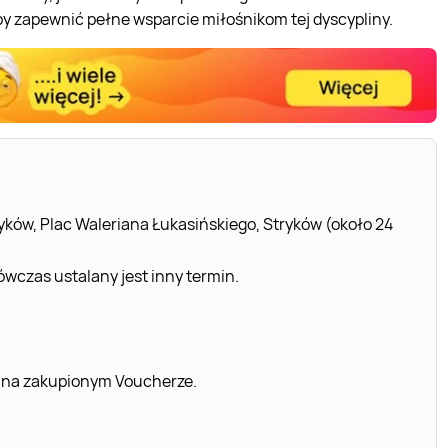
by zapewnić pełne wsparcie miłośnikom tej dyscypliny.
ów, Plac Waleriana Łukasińskiego, Stryków (około 24
wczas ustalany jest inny termin.
 na zakupionym Voucherze.