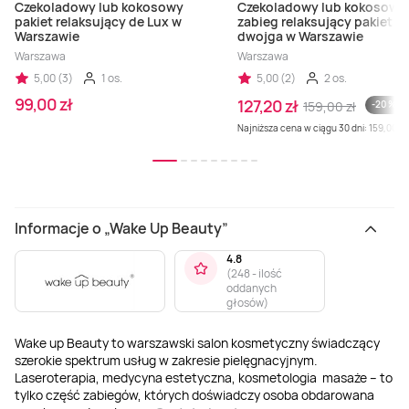
Czekoladowy lub kokosowy
Czekoladowy lub kokosowy
pakiet relaksujący de Lux w
zabieg relaksujący pakiet dl
Warszawie
dwojga w Warszawie
Warszawa
Warszawa
5,00 (3)
1 os.
5,00 (2)
2 os.
99,00 zł
127,20 zł
159,00 zł
-20 %
Najniższa cena w ciągu 30 dni: 159,00 zł
Informacje o „Wake Up Beauty”
4.8
(
248 - ilość
oddanych
głosów
)
Wake up Beauty to warszawski salon kosmetyczny świadczący
szerokie spektrum usług w zakresie pielęgnacyjnym.
Laseroterapia, medycyna estetyczna, kosmetologia masaże – to
tylko część zabiegów, których doświadczy osoba obdarowana