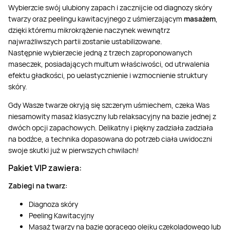
Masaż Karku
Wybierzcie swój ulubiony zapach i zacznijcie od diagnozy skóry
twarzy oraz peelingu kawitacyjnego z uśmierzającym
masażem
,
dzięki któremu mikrokrążenie naczynek wewnątrz
Masaż orientalny
najwrażliwszych partii zostanie ustabilizowane.
Następnie wybierzecie jedną z trzech zaproponowanych
maseczek, posiadających multum właściwości, od utrwalenia
efektu gładkości, po uelastycznienie i wzmocnienie struktury
skóry.
Gdy Wasze twarze okryją się szczerym uśmiechem, czeka Was
niesamowity masaż klasyczny lub relaksacyjny na bazie jednej z
dwóch opcji zapachowych. Delikatny i piękny zadziała zadziała
na bodźce, a technika dopasowana do potrzeb ciała uwidoczni
swoje skutki już w pierwszych chwilach!
Pakiet VIP zawiera:
Zabiegi na twarz:
Diagnoza skóry
Peeling Kawitacyjny
Masaż twarzy na bazie gorącego olejku czekoladowego lub