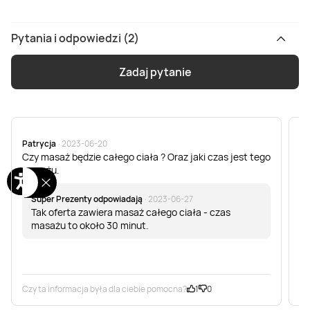
Pytania i odpowiedzi (2)
Zadaj pytanie
Patrycja
· 2023-06-20
Ew
Czy masaż będzie całego ciała ? Oraz jaki czas jest tego
Wi
masażu.
mo
Super Prezenty odpowiadają
· 2023-06-27
Tak oferta zawiera masaż całego ciała - czas
masażu to około 30 minut.
Czy ta informacja była dla ciebie pomocna?
1
0
Cz