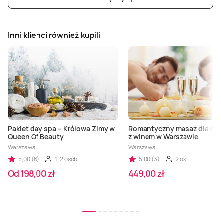
Inni klienci również kupili
Pakiet day spa – Królowa Zimy w
Romantyczny masaż dla dw
Queen Of Beauty
z winem w Warszawie
Warszawa
Warszawa
5,00 (6)
1-2 osób
5,00 (3)
2 os.
Od 198,00 zł
449,00 zł