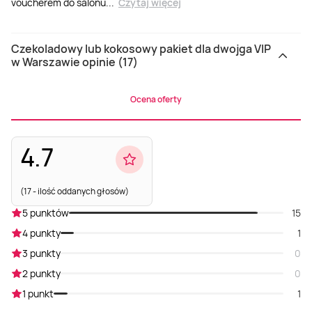
voucherem do salonu
...
Czytaj więcej
Czekoladowy lub kokosowy pakiet dla dwojga VIP
w Warszawie opinie (17)
Ocena oferty
4.7
(17 - ilość oddanych głosów)
5 punktów
15
4 punkty
1
3 punkty
0
2 punkty
0
1 punkt
1