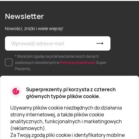
Newsletter
Nowości, zniżki i wiele więcej!
* Wyrażam zgodę na przetwarzanie moich danych
osobowych określonych w
Polityce prywatności
Super
Prezenty.
Superprezenty.pl korzysta z czterech
głównych typów plików cookie.
Używamy plików cookie niezbędnych do działania
O SUPERPREZENTY
strony internetowej, a także plików cookie
analitycznych, funkcjonalnych i marketingowych
O nas
(reklamowych).
Aktualności
Za Twoją zgodą pliki cookie i identyfikatory mobilne