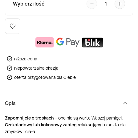
−
+
Wybierz ilość
1
Weekend w SPA
Masaż klasyczny
Pojazdy specjalne
Fitness
Kurs żeglarski
Mazury
Masaż pleców
Jazda po torze
Sporty zimowe
Kurs motorowodny
Masaż sportowy
Jazda czołgiem
Wspinaczka
SUP
niższa cena
Masaż Shiatsu
Pojazdy militarne
Tenis
niepowtarzalna okazja
oferta przygotowana dla Ciebie
Masaż Antycellulitowy
Masaż całego ciała
Opis
Zapomnijcie o troskach
– one nie są warte Waszej pamięci.
Masaż czekoladą
Czekoladowy lub kokosowy zabieg relaksujący
to uczta dla
zmysłów i ciała.