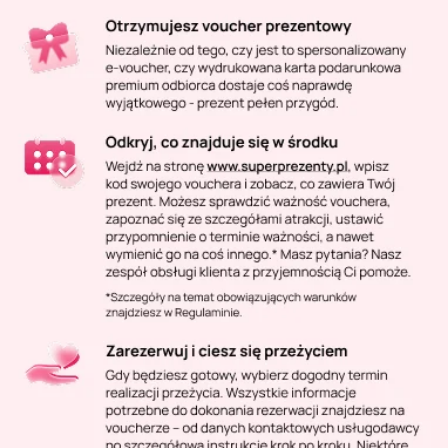
Masaż Karku
Masaż orientalny