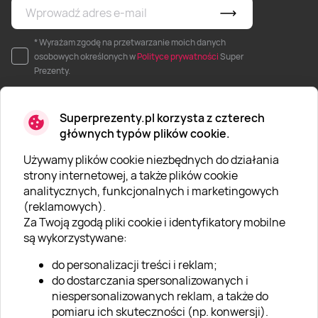
* Wyrażam zgodę na przetwarzanie moich danych
osobowych określonych w
Polityce prywatności
Super
Prezenty.
Superprezenty.pl korzysta z czterech
głównych typów plików cookie.
Używamy plików cookie niezbędnych do działania
O SUPERPREZENTY
strony internetowej, a także plików cookie
analitycznych, funkcjonalnych i marketingowych
O nas
(reklamowych).
Aktualności
Za Twoją zgodą pliki cookie i identyfikatory mobilne
są wykorzystywane:
Kariera w Super Prezentach
do personalizacji treści i reklam;
Blog
do dostarczania spersonalizowanych i
Dla firm
niespersonalizowanych reklam, a także do
pomiaru ich skuteczności (np. konwersji).
Klub Lojalnościowy