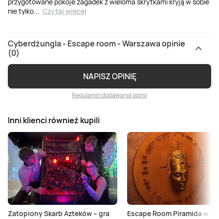
przygotowane pokoje zagadek z wieloma skrytkami kryją w sobie
nie tylko
...
Czytaj więcej
Cyberdżungla - Escape room - Warszawa opinie
(0)
NAPISZ OPINIĘ
Regulamin dodawania opinii
Inni klienci również kupili
Zatopiony Skarb Azteków – gra
Escape Room Piramida w