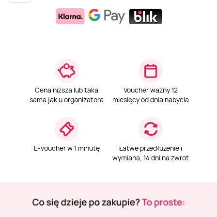
Weekend w SPA
Masaż klasyczny
Pojazdy specjalne
Fitness
Kurs żeglarski
Mazury
Masaż pleców
Jazda po torze
Sporty zimowe
Kurs motorowodny
Masaż sportowy
Jazda czołgiem
Wspinaczka
SUP
Cena niższa lub taka
Voucher ważny 12
sama jak u organizatora
miesięcy od dnia nabycia
Masaż Shiatsu
Pojazdy militarne
Tenis
Masaż Antycellulitowy
E-voucher w 1 minutę
Łatwe przedłużenie i
wymiana, 14 dni na zwrot
Masaż całego ciała
Masaż czekoladą