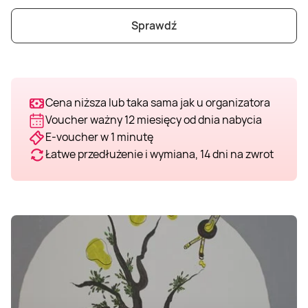
Weekend w SPA
Masaż klasyczny
Pojazdy specjalne
Fitness
Kurs żeglarski
Sprawdź
Mazury
Masaż pleców
Jazda po torze
Sporty zimowe
Kurs motorowodny
Cena niższa lub taka sama jak u organizatora
Masaż sportowy
Jazda czołgiem
Wspinaczka
SUP
Voucher ważny 12 miesięcy od dnia nabycia
E-voucher w 1 minutę
Masaż Shiatsu
Pojazdy militarne
Tenis
Łatwe przedłużenie i wymiana, 14 dni na zwrot
Masaż Antycellulitowy
Masaż całego ciała
Masaż czekoladą