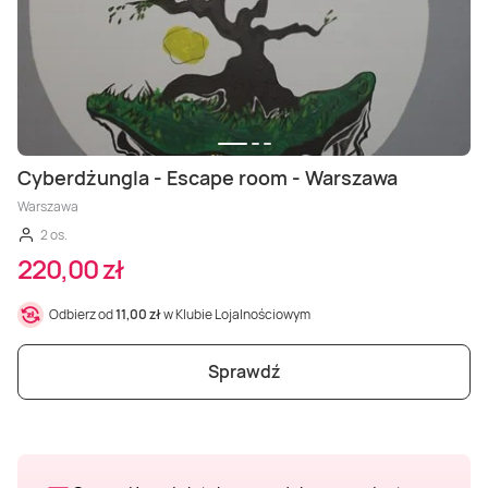
Masaż Karku
Masaż orientalny
Cyberdżungla - Escape room - Warszawa
Warszawa
2 os.
220,00 zł
Odbierz od
11,00 zł
w Klubie Lojalnościowym
Sprawdź