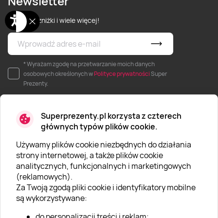
Newsletter
Nowości, zniżki i wiele więcej!
* Wyrażam zgodę na przetwarzanie moich danych
osobowych określonych w
Polityce prywatności
Super
Prezenty.
Superprezenty.pl korzysta z czterech
głównych typów plików cookie.
Używamy plików cookie niezbędnych do działania
O SUPERPREZENTY
strony internetowej, a także plików cookie
analitycznych, funkcjonalnych i marketingowych
O nas
(reklamowych).
Aktualności
Za Twoją zgodą pliki cookie i identyfikatory mobilne
są wykorzystywane:
Kariera w Super Prezentach
do personalizacji treści i reklam;