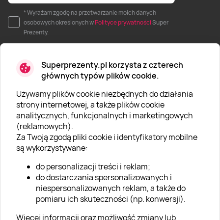
* Wyrażam zgodę na przetwarzanie moich danych
osobowych określonych w
Polityce prywatności
Super
Prezenty.
Superprezenty.pl korzysta z czterech
głównych typów plików cookie.
Używamy plików cookie niezbędnych do działania
O SUPERPREZENTY
strony internetowej, a także plików cookie
analitycznych, funkcjonalnych i marketingowych
O nas
(reklamowych).
Aktualności
Za Twoją zgodą pliki cookie i identyfikatory mobilne
są wykorzystywane:
Kariera w Super Prezentach
do personalizacji treści i reklam;
Blog
do dostarczania spersonalizowanych i
Dla firm
niespersonalizowanych reklam, a także do
pomiaru ich skuteczności (np. konwersji).
Klub Lojalnościowy
Więcej informacji oraz możliwość zmiany lub
Dodaj recenzję