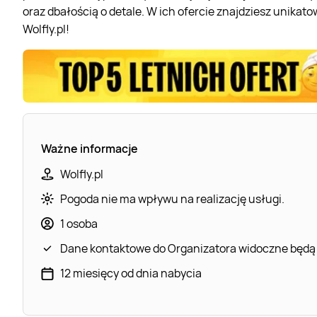
oraz dbałością o detale. W ich ofercie znajdziesz unikato
Wolfly.pl!
Ważne informacje
Wolfly.pl
Pogoda nie ma wpływu na realizację usługi.
1 osoba
Dane kontaktowe do Organizatora widoczne będą
12 miesięcy od dnia nabycia