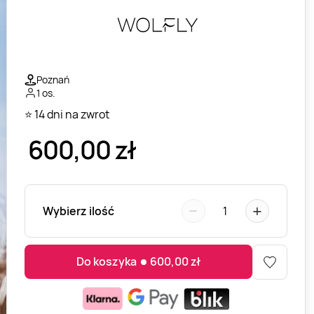
Poznań
1 os.
⭐ 14 dni na zwrot
600,00
zł
−
+
Wybierz ilość
1
Do koszyka
600,00
zł