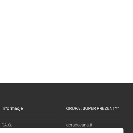
Informacje
GRUPA „SUPER PREZENTY“
F.A.Q.
geradovana.lt