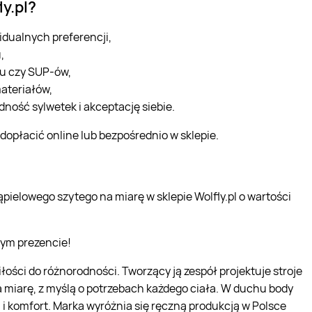
y.pl?
idualnych preferencji,
,
nu czy SUP-ów,
ateriałów,
dność sylwetek i akceptację siebie.
opłacić online lub bezpośrednio w sklepie.
pielowego szytego na miarę w sklepie Wolfly.pl o wartości
wym prezencie!
łości do różnorodności. Tworzący ją zespół projektuje stroje
a miarę, z myślą o potrzebach każdego ciała. W duchu body
l i komfort. Marka wyróżnia się ręczną produkcją w Polsce