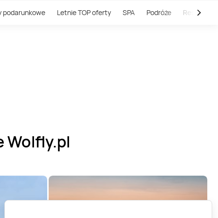
y podarunkowe
Letnie TOP oferty
SPA
Podróże
Restauracj
 Wolfly.pl