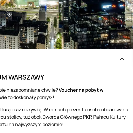
UM WARSZAWY
sobie niezapomniane chwile?
Voucher na pobyt w
wie
to doskonały pomysł!
ulturą oraz rozrywką. W ramach prezentu osoba obdarowana
 stolicy, tuż obok Dworca Głównego PKP, Pałacu Kultury i
fortu na najwyższym poziomie!