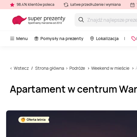
98,4% klientów poleca
Łatwe przedłużenie i wymiana
Menu
Pomysły na prezenty
Lokalizacja
Wstecz
Strona główna
Podróże
Weekend w mieście
Apartament w centrum Wars