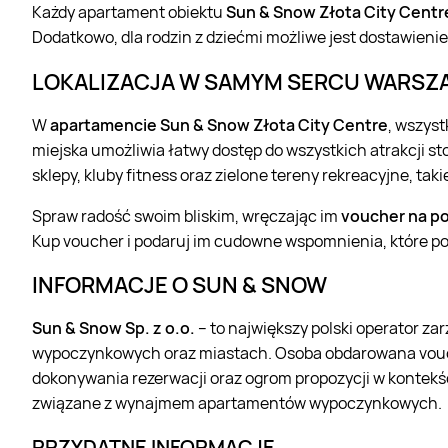
Każdy apartament obiektu
Sun & Snow Złota City Centr
Dodatkowo, dla rodzin z dziećmi możliwe jest dostawienie
LOKALIZACJA W SAMYM SERCU WARSZ
W
apartamencie Sun & Snow Złota City Centre
, wszyst
miejska umożliwia łatwy dostęp do wszystkich atrakcji stol
sklepy, kluby fitness oraz zielone tereny rekreacyjne, taki
Spraw radość swoim bliskim, wręczając im
voucher na p
Kup voucher i podaruj im cudowne wspomnienia, które po
INFORMACJE O SUN & SNOW
Sun & Snow Sp. z o.o.
– to największy polski operator 
wypoczynkowych oraz miastach. Osoba obdarowana vouc
dokonywania rezerwacji oraz ogrom propozycji w kontekśc
związane z wynajmem apartamentów wypoczynkowych.
PRZYDATNE INFORMACJE