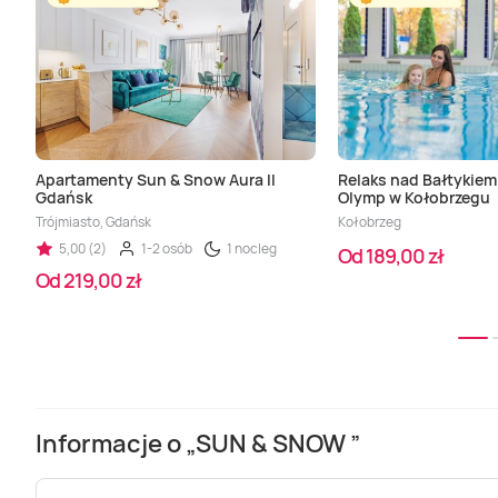
Apartamenty Sun & Snow Aura II
Relaks nad Bałtykiem
Gdańsk
Olymp w Kołobrzegu
Trójmiasto, Gdańsk
Kołobrzeg
5,00 (2)
1-2 osób
1 nocleg
Od 189,00 zł
Od 219,00 zł
Informacje o „SUN & SNOW ”