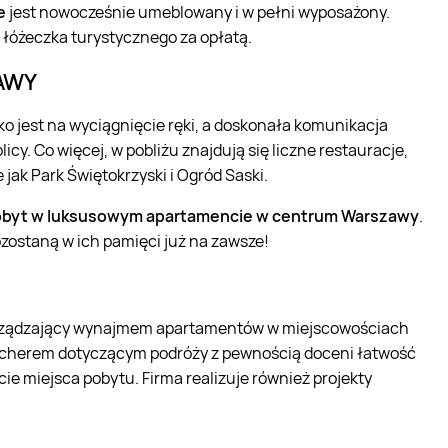
e
jest nowocześnie umeblowany i w pełni wyposażony.
 łóżeczka turystycznego za opłatą.
AWY
ko jest na wyciągnięcie ręki, a doskonała komunikacja
icy. Co więcej, w pobliżu znajdują się liczne restauracje,
e jak Park Świętokrzyski i Ogród Saski.
obyt w luksusowym apartamencie w centrum Warszawy
.
zostaną w ich pamięci już na zawsze!
zarządzający wynajmem apartamentów w miejscowościach
herem dotyczącym podróży z pewnością doceni łatwość
ie miejsca pobytu. Firma realizuje również projekty