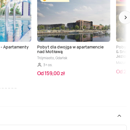
 - Apartamenty
Pobyt dla dwojga w apartamencie
Pobyt 
nad Motławą
& Snow 
Jezior
Trójmiasto, Gdańsk
Mazury (
3+ os.
Od 22
Od 159,00 zł