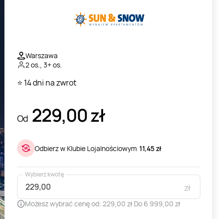
Warszawa
2 os., 3+ os.
⭐ 14 dni na zwrot
229,00
zł
Od
Odbierz w Klubie Lojalnościowym
11,45 zł
Wybierz kwotę
zł
Możesz wybrać cenę od: 229,00 zł Do 6 999,00 zł