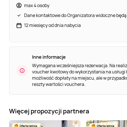
max 4 osoby
Dane kontaktowe do Organizatora widoczne będą
12 miesięcy od dnia nabycia
Inne informacje
Wymagana wcześniejsza rezerwacja. Na realiza
voucher kwotowy do wykorzystania na usługi 
możliwość dopłaty na miejscu, ale w przypadk
reszty wartości vouchera.
Więcej propozycji partnera