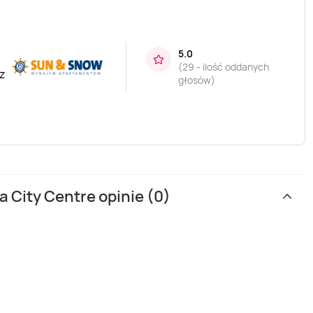
5.0
(
29 - ilość oddanych
z
głosów
)
 City Centre opinie (0)