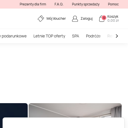
Prezenty dla firm
F.A.Q.
Punkty sprzedaży
Pomoc
Koszyk
0
Mój Voucher
Zaloguj
0,00 zł
y podarunkowe
Letnie TOP oferty
SPA
Podróże
Restauracj