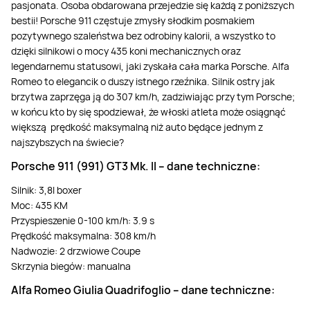
pasjonata. Osoba obdarowana przejedzie się każdą z poniższych
bestii! Porsche 911 częstuje zmysły słodkim posmakiem
pozytywnego szaleństwa bez odrobiny kalorii, a wszystko to
dzięki silnikowi o mocy 435 koni mechanicznych oraz
legendarnemu statusowi, jaki zyskała cała marka Porsche. Alfa
Romeo to elegancik o duszy istnego rzeźnika. Silnik ostry jak
brzytwa zaprzęga ją do 307 km/h, zadziwiając przy tym Porsche;
w końcu kto by się spodziewał, że włoski atleta może osiągnąć
większą prędkość maksymalną niż auto będące jednym z
najszybszych na świecie?
Porsche 911 (991) GT3 Mk. II –
d
ane techniczne:
Silnik: 3,8l boxer
Moc: 435 KM
Przyspieszenie 0-100 km/h: 3.9 s
Prędkość maksymalna: 308 km/h
Nadwozie: 2 drzwiowe Coupe
Skrzynia biegów: manualna
Alfa Romeo Giulia Quadrifoglio –
d
ane techniczne: