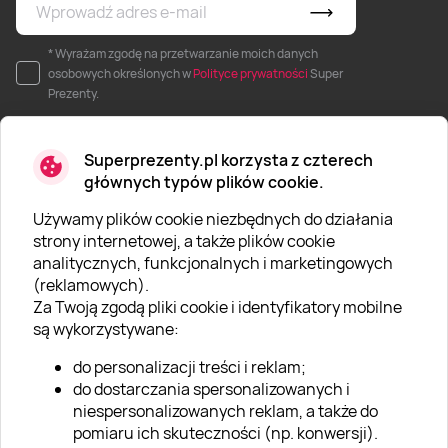
* Wyrażam zgodę na przetwarzanie moich danych
osobowych określonych w
Polityce prywatności
Super
Prezenty.
Superprezenty.pl korzysta z czterech
głównych typów plików cookie.
Używamy plików cookie niezbędnych do działania
O SUPERPREZENTY
strony internetowej, a także plików cookie
analitycznych, funkcjonalnych i marketingowych
O nas
(reklamowych).
Aktualności
Za Twoją zgodą pliki cookie i identyfikatory mobilne
są wykorzystywane:
Kariera w Super Prezentach
do personalizacji treści i reklam;
Blog
do dostarczania spersonalizowanych i
Dla firm
niespersonalizowanych reklam, a także do
pomiaru ich skuteczności (np. konwersji).
Klub Lojalnościowy