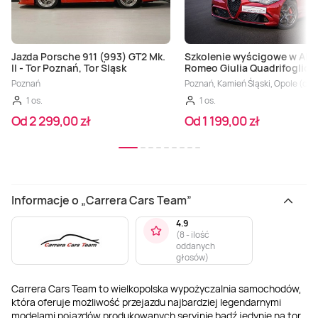
Jazda Porsche 911 (993) GT2 Mk.
Szkolenie wyścigowe w Alfa
II - Tor Poznań, Tor Śląsk
Romeo Giulia Quadrifoglio
Poznań
Poznań, Kamień Śląski, Opole (oko
1 os.
1 os.
Od 2 299,00 zł
Od 1 199,00 zł
Informacje o „Carrera Cars Team”
4.9
(
8 - ilość
oddanych
głosów
)
Carrera Cars Team to wielkopolska wypożyczalnia samochodów,
która oferuje możliwość przejazdu najbardziej legendarnymi
modelami pojazdów produkowanych seryjnie bądź jedynie na tor,