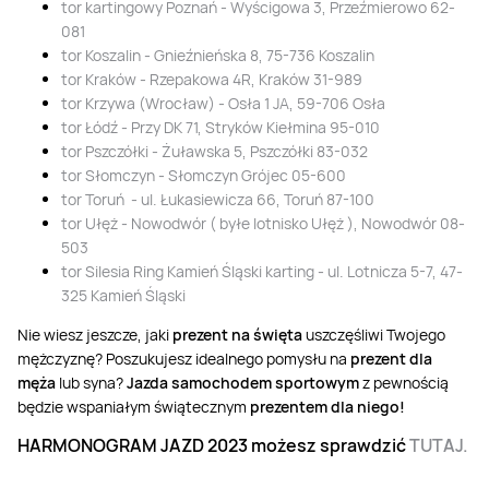
tor kartingowy Poznań - Wyścigowa 3, Przeźmierowo 62-
081
tor Koszalin - Gnieźnieńska 8, 75-736 Koszalin
tor Kraków - Rzepakowa 4R, Kraków 31-989
tor Krzywa (Wrocław) - Osła 1 JA, 59-706 Osła
tor Łódź - Przy DK 71, Stryków Kiełmina 95-010
tor Pszczółki - Żuławska 5, Pszczółki 83-032
tor Słomczyn - Słomczyn Grójec 05-600
tor Toruń - ul. Łukasiewicza 66, Toruń 87-100
tor Ułęż - Nowodwór ( byłe lotnisko Ułęż ), Nowodwór 08-
503
tor Silesia Ring Kamień Śląski karting - ul. Lotnicza 5-7, 47-
325 Kamień Śląski
Nie wiesz jeszcze, jaki
prezent na święta
uszczęśliwi Twojego
mężczyznę? Poszukujesz idealnego pomysłu na
prezent dla
męża
lub syna?
Jazda samochodem sportowym
z pewnością
będzie wspaniałym świątecznym
prezentem dla niego!
HARMONOGRAM JAZD 2023 możesz sprawdzić
TUTAJ.