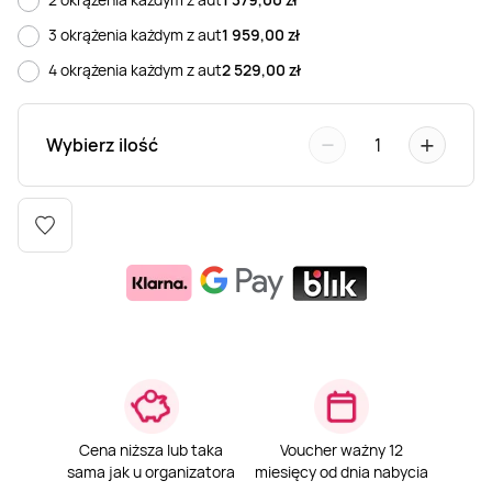
Weekend w SPA
Masaż klasyczny
Pojazdy specjalne
Fitness
Kurs żeglarski
3 okrążenia każdym z aut
1 959,00
zł
4 okrążenia każdym z aut
2 529,00
zł
Mazury
Masaż pleców
Jazda po torze
Sporty zimowe
Kurs motorowodny
−
+
Wybierz ilość
1
Masaż sportowy
Jazda czołgiem
Wspinaczka
SUP
Masaż Shiatsu
Pojazdy militarne
Tenis
Masaż Antycellulitowy
Masaż całego ciała
Masaż czekoladą
Cena niższa lub taka
Voucher ważny 12
sama jak u organizatora
miesięcy od dnia nabycia