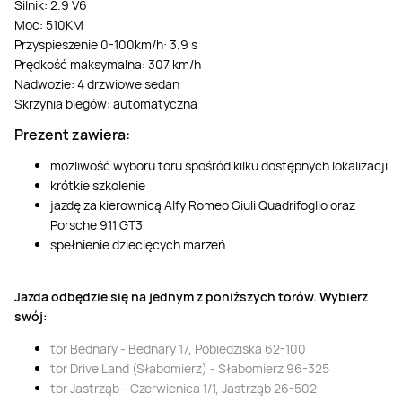
Silnik: 2.9 V6
Moc: 510KM
Przyspieszenie 0-100km/h: 3.9 s
Prędkość maksymalna: 307 km/h
Nadwozie: 4 drzwiowe sedan
Skrzynia biegów: automatyczna
Prezent zawiera:
możliwość wyboru toru spośród kilku dostępnych lokalizacji
krótkie szkolenie
jazdę za kierownicą Alfy Romeo Giuli Quadrifoglio oraz
Porsche 911 GT3
spełnienie dziecięcych marzeń
Jazda odbędzie się na jednym z poniższych torów. Wybierz
swój:
tor Bednary - Bednary 17, Pobiedziska 62-100
tor Drive Land (Słabomierz) - Słabomierz 96-325
tor Jastrząb - Czerwienica 1/1, Jastrząb 26-502