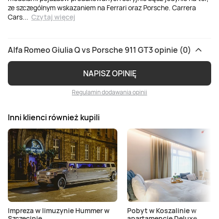
ze szczególnym wskazaniem na Ferrari oraz Porsche. Carrera
Cars
...
Czytaj więcej
Alfa Romeo Giulia Q vs Porsche 911 GT3 opinie (0)
NAPISZ OPINIĘ
Regulamin dodawania opinii
Inni klienci również kupili
Impreza w limuzynie Hummer w
Pobyt w Koszalinie w
Szczecinie
apartamencie Deluxe