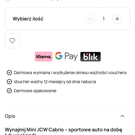
Weekend w SPA
Masaż klasyczny
Pojazdy specjalne
Fitness
Kurs żeglarski
−
+
Wybierz ilość
1
Mazury
Masaż pleców
Jazda po torze
Sporty zimowe
Kurs motorowodny
Masaż sportowy
Jazda czołgiem
Wspinaczka
SUP
Masaż Shiatsu
Pojazdy militarne
Tenis
Darmowa wymiana i wydłużenie okresu ważności vouchera
Masaż Antycellulitowy
Voucher ważny 12 miesięcy od dnia nabycia
Darmowe opakowanie
Masaż całego ciała
Opis
Masaż czekoladą
Wynajmij Mini JCW Cabrio – sportowe auto na dobę