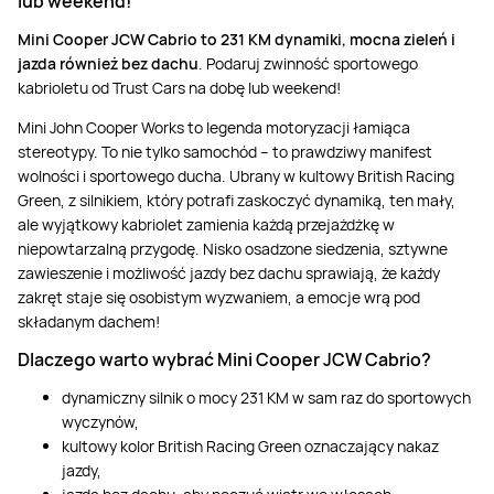
lub weekend!
Masaż Karku
Mini Cooper JCW Cabrio to 231 KM dynamiki, mocna zieleń i
jazda również bez dachu
. Podaruj zwinność sportowego
Masaż orientalny
kabrioletu od Trust Cars na dobę lub weekend!
Mini John Cooper Works to legenda motoryzacji łamiąca
stereotypy. To nie tylko samochód – to prawdziwy manifest
wolności i sportowego ducha. Ubrany w kultowy British Racing
Green, z silnikiem, który potrafi zaskoczyć dynamiką, ten mały,
ale wyjątkowy kabriolet zamienia każdą przejażdżkę w
niepowtarzalną przygodę. Nisko osadzone siedzenia, sztywne
zawieszenie i możliwość jazdy bez dachu sprawiają, że każdy
zakręt staje się osobistym wyzwaniem, a emocje wrą pod
składanym dachem!
Dlaczego warto wybrać Mini Cooper JCW Cabrio?
dynamiczny silnik o mocy 231 KM w sam raz do sportowych
wyczynów,
kultowy kolor British Racing Green oznaczający nakaz
jazdy,