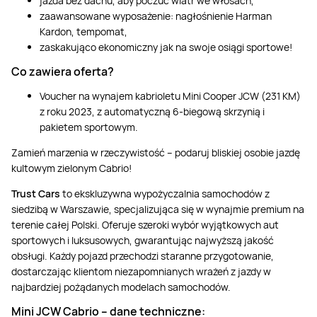
jazda bez dachu, aby poczuć wiatr we włosach,
zaawansowane wyposażenie: nagłośnienie Harman
Kardon, tempomat,
zaskakująco ekonomiczny jak na swoje osiągi sportowe!
Co zawiera oferta?
Voucher na wynajem kabrioletu Mini Cooper JCW (231 KM)
z roku 2023, z automatyczną 6-biegową skrzynią i
pakietem sportowym.
Zamień marzenia w rzeczywistość – podaruj bliskiej osobie jazdę
kultowym zielonym Cabrio!
Trust Cars
to ekskluzywna wypożyczalnia samochodów z
siedzibą w Warszawie, specjalizująca się w wynajmie premium na
terenie całej Polski. Oferuje szeroki wybór wyjątkowych aut
sportowych i luksusowych, gwarantując najwyższą jakość
obsługi. Każdy pojazd przechodzi staranne przygotowanie,
dostarczając klientom niezapomnianych wrażeń z jazdy w
najbardziej pożądanych modelach samochodów.
Mini JCW Cabrio – dane techniczne: