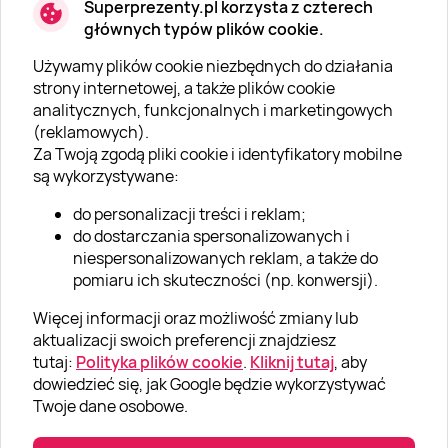
Superprezenty.pl korzysta z czterech
głównych typów plików cookie.
Używamy plików cookie niezbędnych do działania
O SUPERPREZENTY
strony internetowej, a także plików cookie
analitycznych, funkcjonalnych i marketingowych
O nas
(reklamowych).
Aktualności
Za Twoją zgodą pliki cookie i identyfikatory mobilne
są wykorzystywane:
Kariera w Super Prezentach
do personalizacji treści i reklam;
Blog
do dostarczania spersonalizowanych i
Dla firm
niespersonalizowanych reklam, a także do
pomiaru ich skuteczności (np. konwersji).
Klub Lojalnościowy
Więcej informacji oraz możliwość zmiany lub
Dodaj recenzję
aktualizacji swoich preferencji znajdziesz
tutaj:
Polityka plików cookie
.
Kliknij tutaj
, aby
dowiedzieć się, jak Google będzie wykorzystywać
Informacje
Twoje dane osobowe.
GRUPA „SUPER PREZENTY“