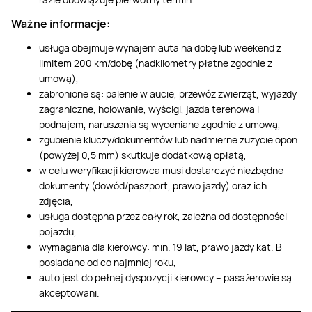
Ważne informacje:
usługa obejmuje wynajem auta na dobę lub weekend z
limitem 200 km/dobę (nadkilometry płatne zgodnie z
umową),
zabronione są: palenie w aucie, przewóz zwierząt, wyjazdy
zagraniczne, holowanie, wyścigi, jazda terenowa i
podnajem, naruszenia są wyceniane zgodnie z umową,
zgubienie kluczy/dokumentów lub nadmierne zużycie opon
(powyżej 0,5 mm) skutkuje dodatkową opłatą,
w celu weryfikacji kierowca musi dostarczyć niezbędne
dokumenty (dowód/paszport, prawo jazdy) oraz ich
zdjęcia,
usługa dostępna przez cały rok, zależna od dostępności
pojazdu,
wymagania dla kierowcy: min. 19 lat, prawo jazdy kat. B
posiadane od co najmniej roku,
auto jest do pełnej dyspozycji kierowcy – pasażerowie są
akceptowani.