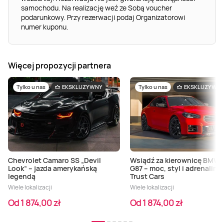
samochodu. Na realizację weź ze Sobą voucher
podarunkowy. Przy rezerwacji podaj Organizatorowi
numer kuponu.
Więcej propozycji partnera
Tylko u nas
EKSKLUZYWNY
Tylko u nas
EKSKLUZYWN
Chevrolet Camaro SS „Devil
Wsiądź za kierownicę BMW 
Look” – jazda amerykańską
G87 – moc, styl i adrenalina 
legendą
Trust Cars
Wiele lokalizacji
Wiele lokalizacji
Od 1 874,00 zł
Od 1 874,00 zł