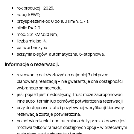
rok produkcji: 2023,
napęd: FWD,
przyspieszenie od 0 do 100 km/h: 5,7 s,
silnik: R4 2.0L,
moc: 231 KM/320 Nm,
liczba miejsc: 4,
paliwo: benzyna.
skrzynia biegów: automatyczna, 6-stopniowa.
Informacje o rezerwacji:
rezerwację należy złożyć co najmniej 7 dni przed
planowaną realizacją – nie gwarantuje ona dostępności
wybranego samochodu,
jeśli pojazd jest niedostępny, Trust może zaproponować
inne auto, termin lub odmówić potwierdzenia rezerwacji,
przy dostępności auta i pozytywnej weryfikacji kierowcy
rezerwacja zostaje potwierdzona,
po potwierdzeniu terminu zmiana daty przez kierowcę jest
możliwa tylko w ramach dostępnych opcji – w przeciwnym
razie obowiązuje pierwotny termin.