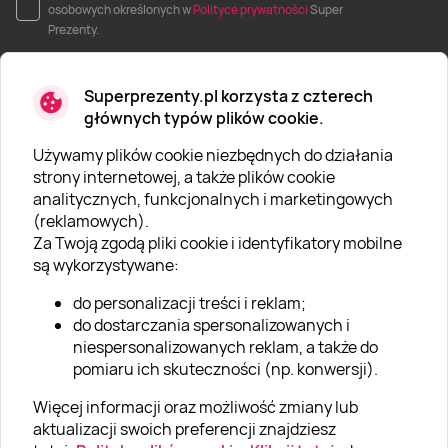
osobowych określonych w
Polityce prywatności
Super
Prezenty.
Superprezenty.pl korzysta z czterech
głównych typów plików cookie.
Używamy plików cookie niezbędnych do działania
O SUPERPREZENTY
strony internetowej, a także plików cookie
analitycznych, funkcjonalnych i marketingowych
O nas
(reklamowych).
Aktualności
Za Twoją zgodą pliki cookie i identyfikatory mobilne
są wykorzystywane:
Kariera w Super Prezentach
do personalizacji treści i reklam;
Blog
do dostarczania spersonalizowanych i
Dla firm
niespersonalizowanych reklam, a także do
pomiaru ich skuteczności (np. konwersji).
Klub Lojalnościowy
Więcej informacji oraz możliwość zmiany lub
Dodaj recenzję
aktualizacji swoich preferencji znajdziesz