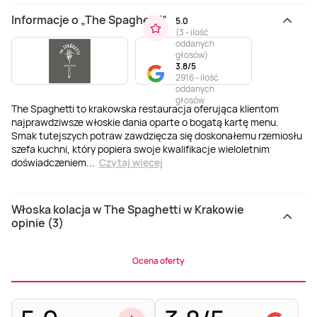
Informacje o „The Spaghetti”
5.0
(
3 - ilość
oddanych
głosów
)
3.8/5
2916 - ilość
oddanych
głosów
The Spaghetti to krakowska restauracja oferująca klientom
najprawdziwsze włoskie dania oparte o bogatą kartę menu.
Smak tutejszych potraw zawdzięcza się doskonałemu rzemiosłu
szefa kuchni, który popiera swoje kwalifikacje wieloletnim
doświadczeniem
...
Czytaj więcej
Włoska kolacja w The Spaghetti w Krakowie
opinie (3)
Ocena oferty