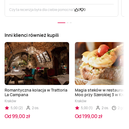
Czy ta recenzja była dla ciebie pomocna?
0
0
C
Inni klienci również kupili
Romantyczna kolacja w Trattoria
Magia steków w restauracji
La Campana
Moo przy Szerokiej 3 w Krak
Kraków
Kraków
5,00 (2)
2 os.
5,00 (1)
2 os.
2 godz.
Od 99,00 zł
Od 199,00 zł