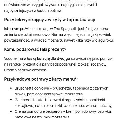
doświadczeń w przygotowywaniu najoryginalniejszych i
najpyszniejszych włoskich potraw.
Pożytek wynikający z wizyty w tej restauracji
Istotnym pożytkiem kolacji w The Spaghetti jest fakt, że menu
zmienia się tutaj sezonowo. Nie ma więc miejsca na jakąkolwiek
powtarzalność, a wracać można tu nawet kilka razy w ciągu roku.
Komu podarować taki prezent?
Voucher na
włoską kolację dla dwojga
sprawdzi się jako pomysł
na randkę, prezent dla pary bądź podarunek z okazji rocznicy,
urodzin bądź walentynek.
Przykładowe potrawy z karty menu*:
Bruschetta con olive – bruschetta, tapenada z czarnych
oliwek, pomidorki koktajlowe, mozzarella,
Gamberetti stufati – krewetki argentyńskie, pomidorki
koktajlowe, natka pietruszki, czosnek, sos winno-maślany,
Crema pomodro e pepperoni – krem pomidorowy, papryka,
bazyliowe pesto, mini mozzarella,