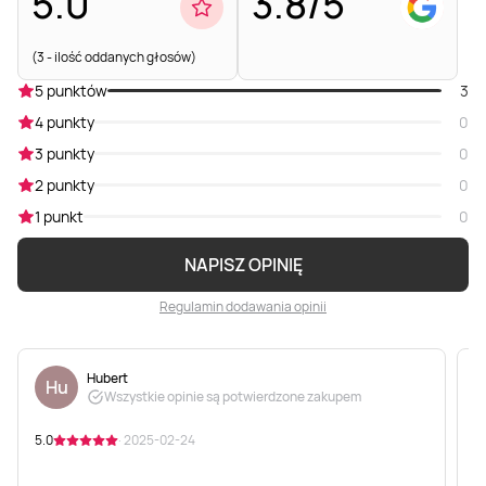
5.0
3.8/5
(3 - ilość oddanych głosów)
5 punktów
3
4 punkty
0
3 punkty
0
2 punkty
0
1 punkt
0
NAPISZ OPINIĘ
Regulamin dodawania opinii
Hubert
Hu
Wszystkie opinie są potwierdzone zakupem
5.0
· 2025-02-24
5
u