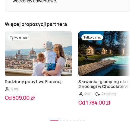
weekendy adwentowe.
Więcej propozycji partnera
Tylko u nas
Tylko u nas
Rodzinny pobyt we Florencji
Słowenia: glamping dla dwo
2 noclegi w Chocolate Villa
2 os.
2 os.
2 noclegi
Od 509,00 zł
Od 1 784,00 zł