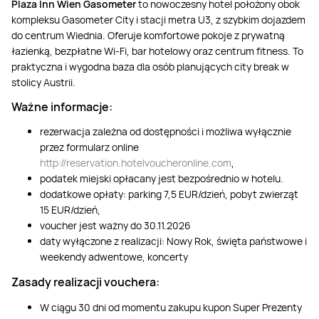
Plaza Inn Wien Gasometer
to nowoczesny hotel położony obok
kompleksu Gasometer City i stacji metra U3, z szybkim dojazdem
do centrum Wiednia. Oferuje komfortowe pokoje z prywatną
łazienką, bezpłatne Wi-Fi, bar hotelowy oraz centrum fitness. To
praktyczna i wygodna baza dla osób planujących city break w
stolicy Austrii.
Ważne informacje:
rezerwacja zależna od dostępności i możliwa wyłącznie
przez formularz online
http://reservation.hotelvoucheronline.com
,
podatek miejski opłacany jest bezpośrednio w hotelu.
dodatkowe opłaty: parking 7,5 EUR/dzień, pobyt zwierząt
15 EUR/dzień,
voucher jest ważny do 30.11.2026
daty wyłączone z realizacji: Nowy Rok, święta państwowe i
weekendy adwentowe, koncerty
Zasady realizacji vouchera:
W ciągu 30 dni od momentu zakupu kupon Super Prezenty