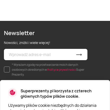
Newsletter
Nowości, zniżki i wiele więcej!
* Wyrażam zgodę na przetwarzanie moich danych
osobowych określonych w
Polityce prywatności
Super
Prezenty.
Superprezenty.pl korzysta z czterech
głównych typów plików cookie.
Używamy plików cookie niezbędnych do działania
O SUPERPREZENTY