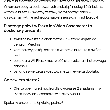
kilka minut dotrzeć do katedry św. Szczepana, muzeów i kawiarni.
W ramach pobytu obdarowanych czekają 2 noclegi i 2 śniadania
w formie bufetu – świetny zestaw, by rozpocząć dzień w
klasycznym rytmie jednego z najpiękniejszych miast Europy!
Dlaczego pobyt w Plaza Inn Wien Gasometer to
doskonały prezent?
świetna lokalizacja obok metra U3 – szybki dojazd do
centrum Wiednia,
komfortowy pokój i śniadania w formie bufetu dla dwóch
osób,
bezpłatne Wi-Fi oraz możliwość skorzystania z hotelowego
fitnessu,
parking i zwierzęta akceptowane za niewielką dopłatą.
Co zawiera oferta?
Oferta obejmuje 2 noclegi dla dwojga ze 2 śniadaniami w
Plaza Inn Wien Gasometer w stolicy Austrii.
Spakuj w prezent małą wielką podróż!