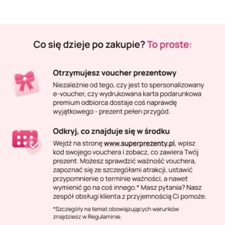
Masaż Karku
Masaż orientalny