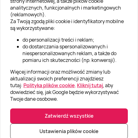
strony internetowej, a także plików cookie
analitycznych, funkcjonalnych i marketingowych
O nas
(reklamowych).
Aktualności
Za Twoją zgodą pliki cookie i identyfikatory mobilne
są wykorzystywane:
Kariera w Super Prezentach
do personalizacji treści i reklam;
Blog
do dostarczania spersonalizowanych i
Dla firm
niespersonalizowanych reklam, a także do
pomiaru ich skuteczności (np. konwersji).
Klub Lojalnościowy
Więcej informacji oraz możliwość zmiany lub
Dodaj recenzję
aktualizacji swoich preferencji znajdziesz
tutaj:
Polityka plików cookie
.
Kliknij tutaj
, aby
dowiedzieć się, jak Google będzie wykorzystywać
Informacje
Twoje dane osobowe.
GRUPA „SUPER PREZENTY“
Zatwierdź wszystkie
Ustawienia plików cookie
|
|
© Super prezenty 2026
info@superprezenty.pl
22 395 57 20