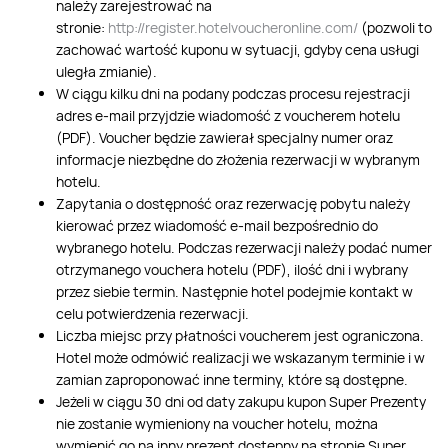
należy zarejestrować na
stronie:
http://register.hotelvoucheronline.com/
(pozwoli to
zachować wartość kuponu w sytuacji, gdyby cena usługi
uległa zmianie).
W ciągu kilku dni na podany podczas procesu rejestracji
adres e-mail przyjdzie wiadomość z voucherem hotelu
(PDF). Voucher będzie zawierał specjalny numer oraz
informacje niezbędne do złożenia rezerwacji w wybranym
hotelu.
Zapytania o dostępność oraz rezerwację pobytu należy
kierować przez wiadomość e-mail bezpośrednio do
wybranego hotelu. Podczas rezerwacji należy podać numer
otrzymanego vouchera hotelu (PDF), ilość dni i wybrany
przez siebie termin. Następnie hotel podejmie kontakt w
celu potwierdzenia rezerwacji.
Liczba miejsc przy płatności voucherem jest ograniczona.
Hotel może odmówić realizacji we wskazanym terminie i w
zamian zaproponować inne terminy, które są dostępne.
Jeżeli w ciągu 30 dni od daty zakupu kupon Super Prezenty
nie zostanie wymieniony na voucher hotelu, można
wymienić go na inny prezent dostępny na stronie Super