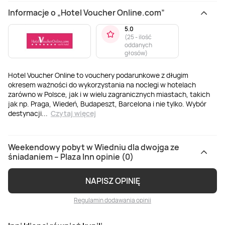
Informacje o „Hotel Voucher Online.com”
5.0
(
25 - ilość
oddanych
głosów
)
Hotel Voucher Online to vouchery podarunkowe z długim
okresem ważności do wykorzystania na noclegi w hotelach
zarówno w Polsce, jak i w wielu zagranicznych miastach, takich
jak np. Praga, Wiedeń, Budapeszt, Barcelona i nie tylko. Wybór
destynacji
...
Czytaj więcej
Weekendowy pobyt w Wiedniu dla dwojga ze
śniadaniem – Plaza Inn opinie (0)
NAPISZ OPINIĘ
Regulamin dodawania opinii