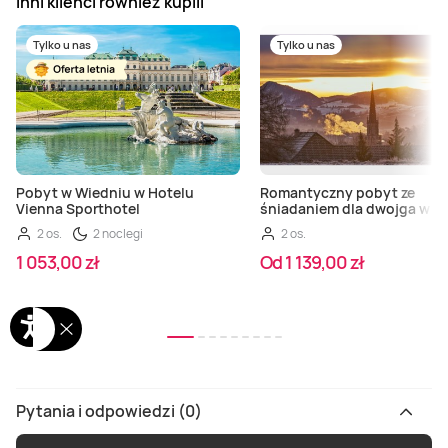
Inni klienci również kupili
Tylko u nas
Tylko u nas
Pobyt w Wiedniu w Hotelu
Romantyczny pobyt ze
Vienna Sporthotel
śniadaniem dla dwojga w Au
2 os.
2 noclegi
2 os.
1 053,00 zł
Od 1 139,00 zł
Pytania i odpowiedzi (0)