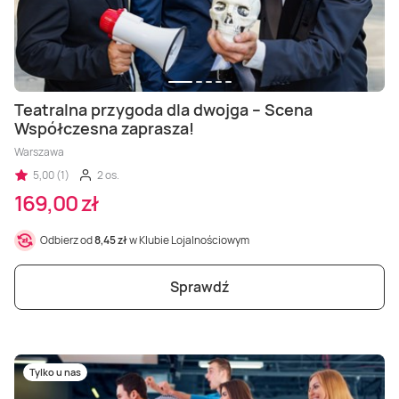
Teatralna przygoda dla dwojga – Scena
Współczesna zaprasza!
Warszawa
5,00 (1)
2 os.
169,00 zł
Odbierz od
8,45 zł
w Klubie Lojalnościowym
Sprawdź
Tylko u nas