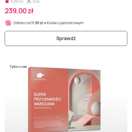
5,00 (4)
2 os.
239,00 zł
Odbierz od
11,95 zł
w Klubie Lojalnościowym
Sprawdź
Tylko u nas