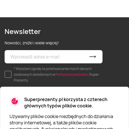
Newsletter
Nowości, zniżki i wiele więcej!
* Wyrażam zgodę na przetwarzanie moich danych
osobowych określonych w
Polityce prywatności
Super
Prezenty.
Superprezenty.pl korzysta z czterech
głównych typów plików cookie.
Używamy plików cookie niezbędnych do działania
O SUPERPREZENTY
strony internetowej, a także plików cookie