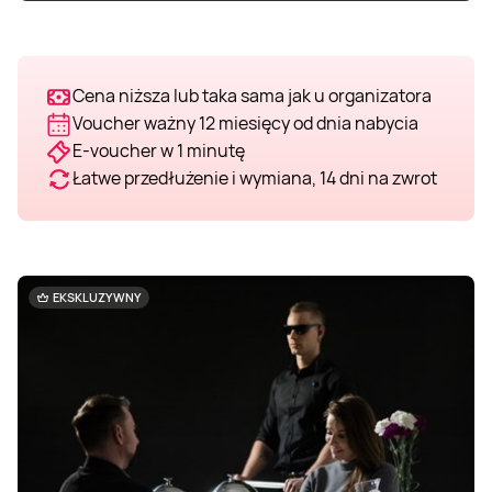
Weekend w SPA
Masaż klasyczny
Pojazdy specjalne
Fitness
Kurs żeglarski
Cena niższa lub taka sama jak u organizatora
Mazury
Masaż pleców
Jazda po torze
Sporty zimowe
Kurs motorowodny
Voucher ważny 12 miesięcy od dnia nabycia
E-voucher w 1 minutę
Masaż sportowy
Jazda czołgiem
Wspinaczka
SUP
Łatwe przedłużenie i wymiana, 14 dni na zwrot
Masaż Shiatsu
Pojazdy militarne
Tenis
Masaż Antycellulitowy
EKSKLUZYWNY
Masaż całego ciała
Masaż czekoladą