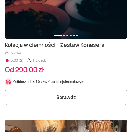
Kolacja w ciemności - Zestaw Konesera
Warszawa
5,00 (2)
1-2 osób
Od 290,00 zł
Odbierz od
14,50 zł
w Klubie Lojalnościowym
Sprawdź