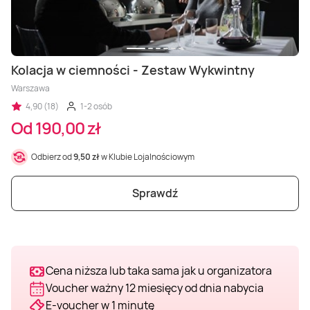
Masaż Karku
Masaż orientalny
Kolacja w ciemności - Zestaw Wykwintny
Warszawa
4,90 (18)
1-2 osób
Od 190,00 zł
Odbierz od
9,50 zł
w Klubie Lojalnościowym
Sprawdź
Cena niższa lub taka sama jak u organizatora
Voucher ważny 12 miesięcy od dnia nabycia
E-voucher w 1 minutę