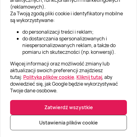
analitycznych, funkcjonalnych i marketingowych
O nas
(reklamowych).
Aktualności
Za Twoją zgodą pliki cookie i identyfikatory mobilne
są wykorzystywane:
Kariera w Super Prezentach
do personalizacji treści i reklam;
Blog
do dostarczania spersonalizowanych i
Dla firm
niespersonalizowanych reklam, a także do
pomiaru ich skuteczności (np. konwersji).
Klub Lojalnościowy
Więcej informacji oraz możliwość zmiany lub
Dodaj recenzję
aktualizacji swoich preferencji znajdziesz
tutaj:
Polityka plików cookie
.
Kliknij tutaj
, aby
dowiedzieć się, jak Google będzie wykorzystywać
Informacje
Twoje dane osobowe.
GRUPA „SUPER PREZENTY“
Zatwierdź wszystkie
Ustawienia plików cookie
|
|
© Super prezenty 2026
info@superprezenty.pl
22 395 57 20
Polityka prywatności
|
Mapa strony