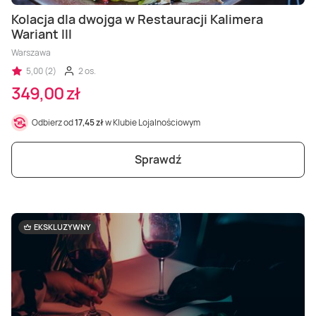
Kolacja dla dwojga w Restauracji Kalimera
Wariant III
Warszawa
5,00 (2)
2 os.
349,00 zł
Odbierz od
17,45 zł
w Klubie Lojalnościowym
Sprawdź
EKSKLUZYWNY