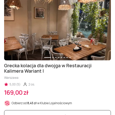
Grecka kolacja dla dwojga w Restauracji
Kalimera Wariant I
Warszawa
5,00 (5)
2 os.
169,00 zł
Odbierz od
8,45 zł
w Klubie Lojalnościowym