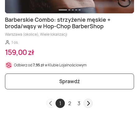
Barberskie Combo: strzyżenie męskie +
broda/wąsy w Hop-Chop BarberShop
Warszawa (okolice), Wiele lokalizacji
1 os.
159,00 zł
Odbierz od
7,95 zł
w Klubie Lojalnościowym
Sprawdź
1
2
3