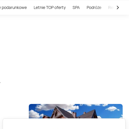
y podarunkowe
Letnie TOP oferty
SPA
Podróże
Restauracj
r