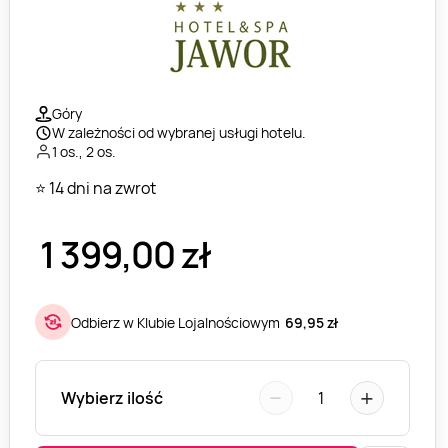
Góry
W zależności od wybranej usługi hotelu.
1 os., 2 os.
⭐ 14 dni na zwrot
1 399,00
zł
Odbierz w Klubie Lojalnościowym
69,95 zł
−
+
Wybierz ilość
1