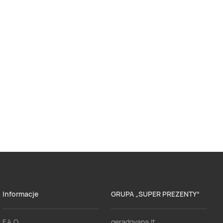
Informacje
GRUPA „SUPER PREZENTY“
F.A.Q.
geradovana.lt