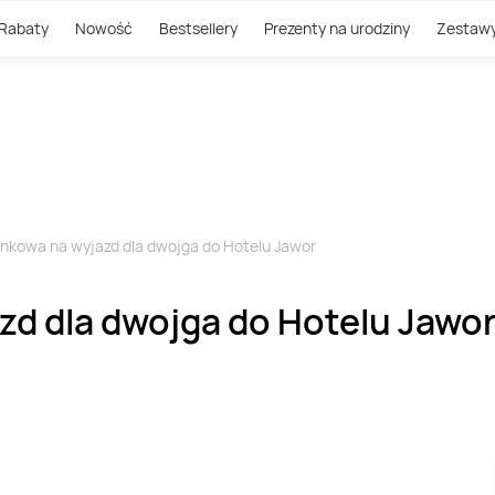
Rabaty
Nowość
Bestsellery
Prezenty na urodziny
Zestaw
nkowa na wyjazd dla dwojga do Hotelu Jawor
zd dla dwojga do Hotelu Jawo