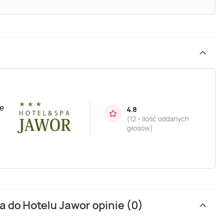
ce
4.8
(
12 - ilość oddanych
głosów
)
 do Hotelu Jawor opinie (0)