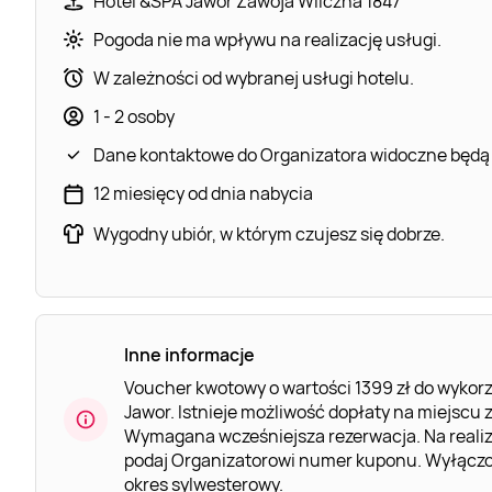
Hotel &SPA Jawor Zawoja Wilczna 1847
Pogoda nie ma wpływu na realizację usługi.
W zależności od wybranej usługi hotelu.
1 - 2 osoby
Dane kontaktowe do Organizatora widoczne będą
12 miesięcy od dnia nabycia
Wygodny ubiór, w którym czujesz się dobrze.
Inne informacje
Voucher kwotowy o wartości 1399 zł do wykorz
Jawor. Istnieje możliwość dopłaty na miejscu
Wymagana wcześniejsza rezerwacja. Na realiz
podaj Organizatorowi numer kuponu. Wyłączon
okres sylwesterowy.