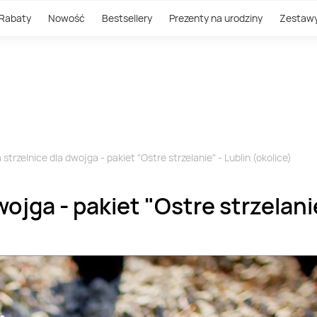
Rabaty
Nowość
Bestsellery
Prezenty na urodziny
Zestaw
strzelnice dla dwojga - pakiet "Ostre strzelanie" - Lublin (okolice)
ojga - pakiet "Ostre strzelanie