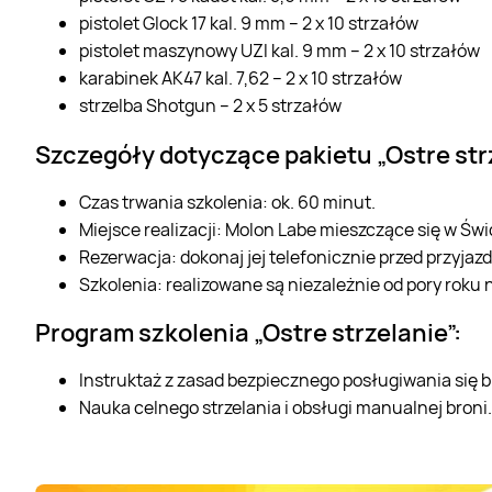
pistolet Glock 17 kal. 9 mm – 2 x 10 strzałów
pistolet maszynowy UZI kal. 9 mm – 2 x 10 strzałów
karabinek AK47 kal. 7,62 – 2 x 10 strzałów
strzelba Shotgun – 2 x 5 strzałów
Szczegóły dotyczące pakietu „Ostre strz
Czas trwania szkolenia: ok. 60 minut.
Miejsce realizacji: Molon Labe mieszczące się w Świd
Rezerwacja: dokonaj jej telefonicznie przed przyjaz
Szkolenia: realizowane są niezależnie od pory roku na
Program szkolenia „Ostre strzelanie”:
Instruktaż z zasad bezpiecznego posługiwania się b
Nauka celnego strzelania i obsługi manualnej broni.