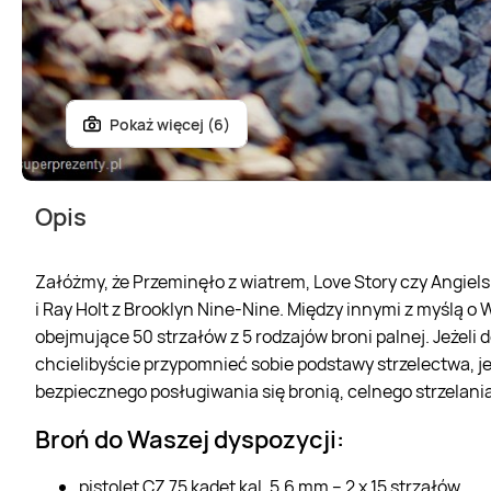
Pokaż więcej (6)
Opis
Załóżmy, że Przeminęło z wiatrem, Love Story czy Angielski
i Ray Holt z Brooklyn Nine-Nine. Między innymi z myślą o
obejmujące 50 strzałów z 5 rodzajów broni palnej. Jeżeli do
chcielibyście przypomnieć sobie podstawy strzelectwa, je
bezpiecznego posługiwania się bronią, celnego strzelania
Broń do Waszej dyspozycji:
pistolet CZ 75 kadet kal. 5,6 mm – 2 x 15 strzałów