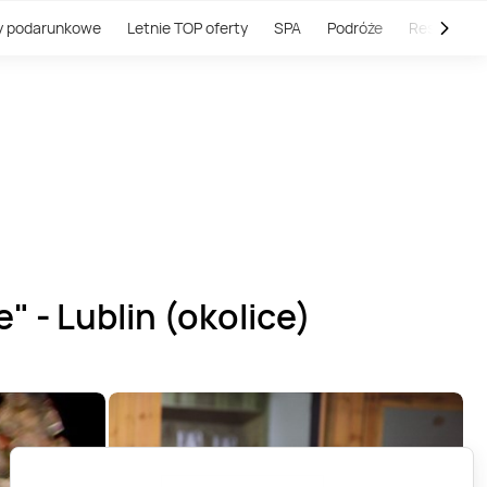
y podarunkowe
Letnie TOP oferty
SPA
Podróże
Restauracj
" - Lublin (okolice)