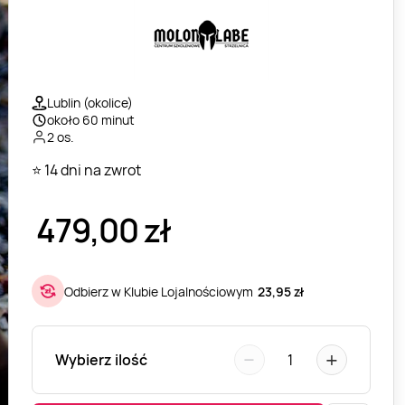
Lublin (okolice)
około 60 minut
2 os.
⭐ 14 dni na zwrot
479,00
zł
Odbierz w Klubie Lojalnościowym
23,95 zł
−
+
Wybierz ilość
1