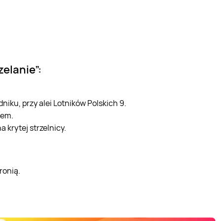
elanie”:
niku, przy alei Lotników Polskich 9.
dem.
 krytej strzelnicy.
ronią.