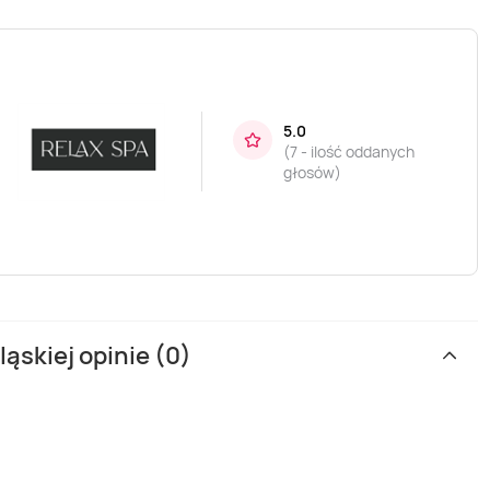
5.0
(
7 - ilość oddanych
głosów
)
ąskiej opinie (0)