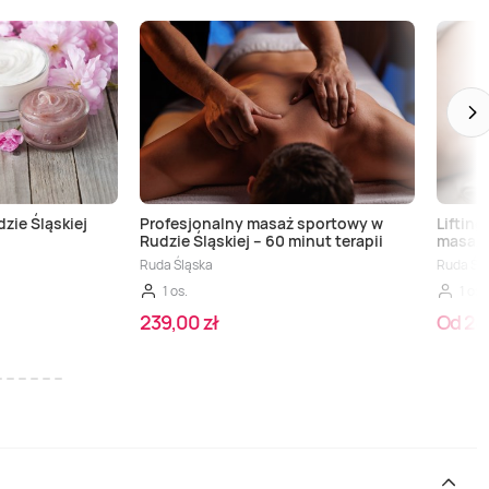
dzie Śląskiej
Profesjonalny masaż sportowy w
Liftin
Rudzie Śląskiej – 60 minut terapii
masaż 
Ruda Śląska
Ruda Śl
1 os.
1 os.
239,00 zł
Od 24