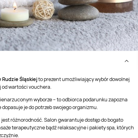
 Rudzie Śląskiej
to prezent umożliwiający wybór dowolnej
j od wartości vouchera.
 nienarzuconym wyborze – to odbiorca podarunku zapozna
 dopasuje je do potrzeb swojego organizmu.
 jest różnorodność. Salon gwarantuje dostęp do bogato
asaże terapeutyczne bądź relaksacyjne i pakiety spa, których
zczyźnie.