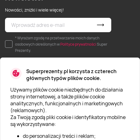
Nowości, zniżki i wiele więcej!
* Wyrażam zgodę na przetwarzanie moich danych
osobowych określonych w
Polityce prywatności
Super
Prezenty.
Superprezenty.pl korzysta z czterech
głównych typów plików cookie.
Używamy plików cookie niezbędnych do działania
O SUPERPREZENTY
strony internetowej, a także plików cookie
analitycznych, funkcjonalnych i marketingowych
O nas
(reklamowych).
Aktualności
Za Twoją zgodą pliki cookie i identyfikatory mobilne
są wykorzystywane:
Kariera w Super Prezentach
do personalizacji treści i reklam;
Blog