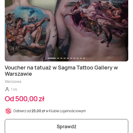
Masaż Karku
Masaż orientalny
Voucher na tatuaż w Sagma Tattoo Gallery w
Warszawie
Warszawa
1 os.
Od 500,00 zł
Odbierz od
25,00 zł
w Klubie Lojalnościowym
Sprawdź