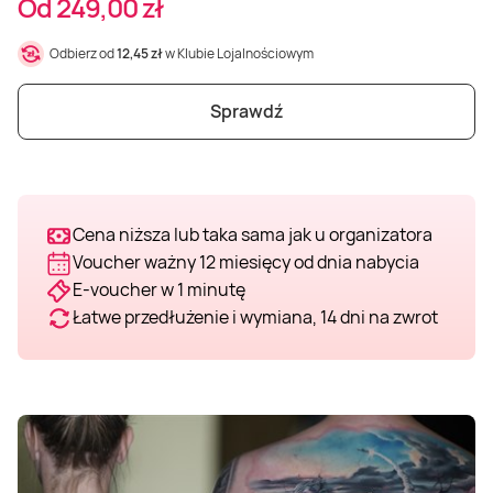
Od 249,00 zł
Weekend w SPA
Masaż klasyczny
Pojazdy specjalne
Fitness
Kurs żeglarski
Odbierz od
12,45 zł
w Klubie Lojalnościowym
Mazury
Masaż pleców
Jazda po torze
Sporty zimowe
Kurs motorowodny
Sprawdź
Masaż sportowy
Jazda czołgiem
Wspinaczka
SUP
Masaż Shiatsu
Pojazdy militarne
Tenis
Cena niższa lub taka sama jak u organizatora
Voucher ważny 12 miesięcy od dnia nabycia
E-voucher w 1 minutę
Masaż Antycellulitowy
Łatwe przedłużenie i wymiana, 14 dni na zwrot
Masaż całego ciała
Masaż czekoladą