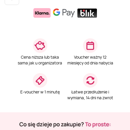
Weekend w SPA
Masaż klasyczny
Pojazdy specjalne
Fitness
Kurs żeglarski
Mazury
Masaż pleców
Jazda po torze
Sporty zimowe
Kurs motorowodny
Masaż sportowy
Jazda czołgiem
Wspinaczka
SUP
Cena niższa lub taka
Voucher ważny 12
Masaż Shiatsu
Pojazdy militarne
Tenis
sama jak u organizatora
miesięcy od dnia nabycia
Masaż Antycellulitowy
E-voucher w 1 minutę
Łatwe przedłużenie i
Masaż całego ciała
wymiana, 14 dni na zwrot
Masaż czekoladą