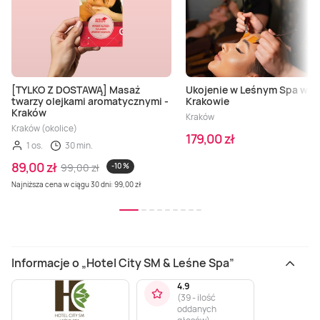
[TYLKO Z DOSTAWĄ] Masaż
Ukojenie w Leśnym Spa w
twarzy olejkami aromatycznymi -
Krakowie
Kraków
Kraków
Kraków (okolice)
179,00 zł
1 os.
30 min.
89,00 zł
99,00 zł
-10 %
Najniższa cena w ciągu 30 dni: 99,00 zł
Informacje o „Hotel City SM & Leśne Spa”
4.9
(
39 - ilość
oddanych