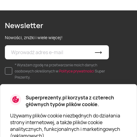
Newsletter
Nowości, zniżki i wiele więcej!
* Wyrażam zgodę na przetwarzanie moich danych
osobowych określonych w
Polityce prywatności
Super
Prezenty.
Superprezenty.pl korzysta z czterech
głównych typów plików cookie.
Używamy plików cookie niezbędnych do działania
O SUPERPREZENTY
strony internetowej, a także plików cookie
analitycznych, funkcjonalnych i marketingowych
O nas
(reklamowych).