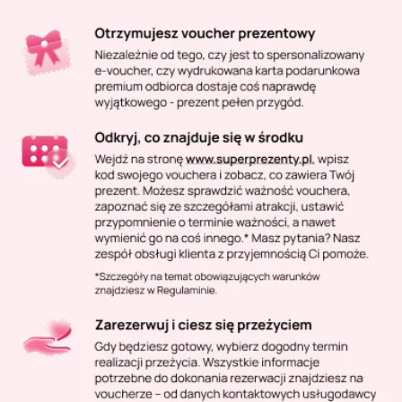
Masaż Karku
Masaż orientalny