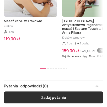
Masaż karku w Krakowie
[TYLKO Z DOSTAWĄ]
Antystresowo-regeneracyj
Kraków
masaż | Eastern Touch w Kli
1 os.
Anna Pikura
Kraków, Wrocław
119,00 zł
1 os.
1 godz.
159,00 zł
249,00 zł
-36 %
Najniższa cena w ciągu 30 dni: 249,00 zł
Pytania i odpowiedzi (0)
Zadaj pytanie