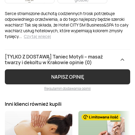
głosów
)
Serce stłamszone duchotą codziennych trosk potrzebuje
odpowiedniego orzeźwienia, a do tego najlepszy będzie szeroki
wachlarz! Tak się składa, że Hotel CITY SM Business&SPA to cały
wachlarz usług hotelowych, które wypełniają kolorem zmysły
tysięcy
...
Czytaj więcej
[TYLKO Z DOSTAWĄ] Taniec Motyli – masaż
twarzy i dekoltu w Krakowie opinie (0)
NAPISZ OPINIĘ
Regulamin dodawania opinii
Inni klienci również kupili