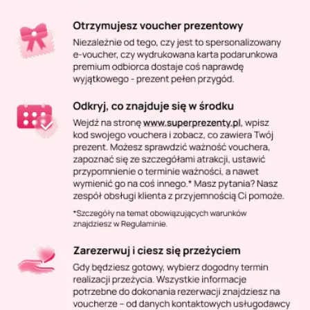
Masaż Karku
Masaż orientalny