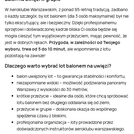
W Aeroklubie Warszawskim, z ponad 95-letnią tradycją, zadbano
o każdy szczegół, by lot balonem (dla 3 osób maksymalnie) był nie
tylko ekscytujący, ale i bezpieczny. Dzięki profesjonalnemu
sprzętowi i doświadczonej kadrze bliska Ci osoba będzie się
mogła cieszyć tym wyjątkowym przeżyciem, mając pewność, że
jest w dobrych rękach.
Przygoda, w zależności od Twojego
wyboru, trwa od 5 do 10 minut
, ale wspomnienia z lotu
pozostają na zawsze!
Dlaczego warto wybrać lot balonem na uwięzi?
balon uwięziony lot – to gwarancja stabilności i komfortu,
niezapomniane widoki – możliwość podziwiania panoramy
Warszawy z wysokości do 30 metrów,
krótkie przeżycie – idealne dla osób, które chcą spróbować
lotu balonem bez długiego oddalania się od ziemi,
przeżycie w grupie – doskonała okazja do wspólnego
spędzenia czasu z bliskimi,
profesjonalna organizacja – loty prowadzone przez
doświadczonych instruktorów aeroklubu warszawskiego.