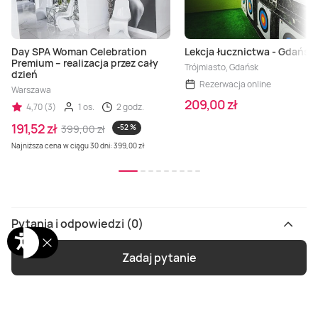
Day SPA Woman Celebration
Lekcja łucznictwa - Gdańsk
Premium – realizacja przez cały
Trójmiasto, Gdańsk
dzień
Rezerwacja online
Warszawa
209,00 zł
4,70 (3)
1 os.
2 godz.
191,52 zł
399,00 zł
-52 %
Najniższa cena w ciągu 30 dni: 399,00 zł
Pytania i odpowiedzi (0)
Zadaj pytanie