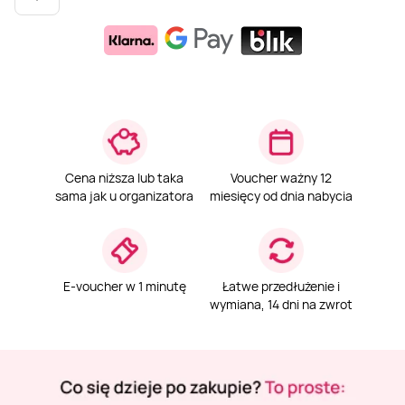
Weekend w SPA
Masaż klasyczny
Pojazdy specjalne
Fitness
Kurs żeglarski
Mazury
Masaż pleców
Jazda po torze
Sporty zimowe
Kurs motorowodny
Masaż sportowy
Jazda czołgiem
Wspinaczka
SUP
Cena niższa lub taka
Voucher ważny 12
Masaż Shiatsu
Pojazdy militarne
Tenis
sama jak u organizatora
miesięcy od dnia nabycia
Masaż Antycellulitowy
E-voucher w 1 minutę
Łatwe przedłużenie i
Masaż całego ciała
wymiana, 14 dni na zwrot
Masaż czekoladą