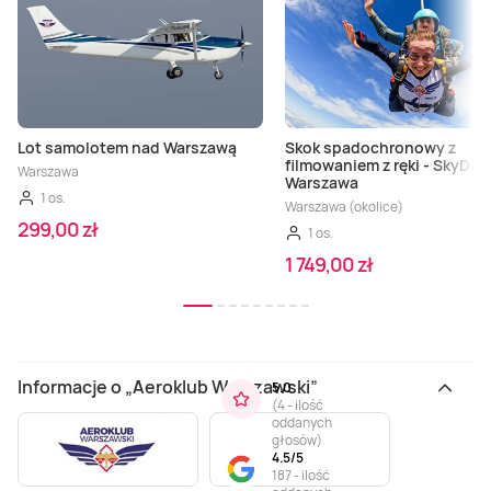
Lot samolotem nad Warszawą
Skok spadochronowy z
filmowaniem z ręki - SkyDiv
Warszawa
Warszawa
1 os.
Warszawa (okolice)
299,00 zł
1 os.
1 749,00 zł
Informacje o „Aeroklub Warszawski”
5.0
(
4 - ilość
oddanych
głosów
)
4.5/5
187 - ilość