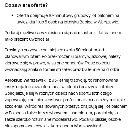
Co zawiera oferta?
Oferta obejmuje 10-minutowy grupowy lot balonem na
uwięzi dla 1 lub 3 osób na lotnisku Babice w Warszawie.
Podaruj możliwość wzniesienia się nad miastem – lot balonem
jako prezent uwzniośla!
Prosimy o przybycie na miejsce około 30 minut przed
planowanym lotem.Po przekroczeniu bramy wjazdowej należy
kierować się w prawo, w stronę hangarów.Trasę do celu
wyznaczają znaki w formie strzałek oraz białe linie na drodze.
Aeroklub Warszawski
, z 95-letnią tradycją, to renomowana
instytucja lotnicza oferująca szkolenia i przeżycia lotnicze.
Specjalizuje się w różnych dziedzinach sportu lotniczego,
zapewniając bezpieczeństwo i profesjonalizm na każdym etapie
szkolenia. Wśród realizowanych przeżyć znajdują się: lot balonem
w Polsce, a także loty szybowcem, samolotem, paralotnią, a
także szeroko rozumiane modelarstwo. Podaruj bliskiej osobie
niezapomniane chwile z Aeroklubem Warszawskim!