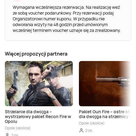
Wymagana wcześniejsza rezerwacja. Na realizację weź
ze sobą voucher podarunkowy. Przy rezerwacji podaj
Organizatorowi numer kuponu. W przypadku nie
odwołania wizyty na 48 godzin przed umówionym
wcześniej terminem voucher uznaje się za zrealizowany.
Więcej propozycji partnera
Strzelanie dla dwojga –
Pakiet Gun Fire – ostre strze
wystrzałowy pakiet Recon Fire w
dla dwojga na strzelnicy w 
Opolu
Opole (okolice)
Opole (okolice)
2 os.
2 os.