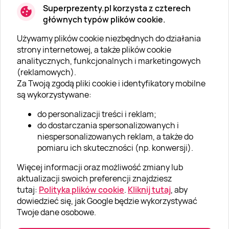
Superprezenty.pl korzysta z czterech
głównych typów plików cookie.
Używamy plików cookie niezbędnych do działania
O SUPERPREZENTY
strony internetowej, a także plików cookie
analitycznych, funkcjonalnych i marketingowych
O nas
(reklamowych).
Aktualności
Za Twoją zgodą pliki cookie i identyfikatory mobilne
są wykorzystywane:
Kariera w Super Prezentach
do personalizacji treści i reklam;
Blog
do dostarczania spersonalizowanych i
Dla firm
niespersonalizowanych reklam, a także do
pomiaru ich skuteczności (np. konwersji).
Klub Lojalnościowy
Więcej informacji oraz możliwość zmiany lub
Dodaj recenzję
aktualizacji swoich preferencji znajdziesz
tutaj:
Polityka plików cookie
.
Kliknij tutaj
, aby
dowiedzieć się, jak Google będzie wykorzystywać
Informacje
Twoje dane osobowe.