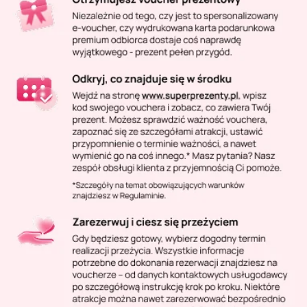
Masaż Karku
Masaż orientalny