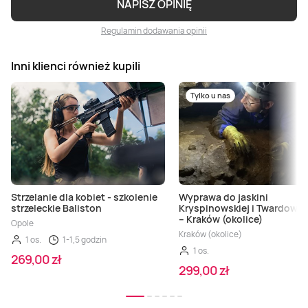
NAPISZ OPINIĘ
Regulamin dodawania opinii
Inni klienci również kupili
Tylko u nas
Strzelanie dla kobiet - szkolenie
Wyprawa do jaskini
strzeleckie Baliston
Kryspinowskiej i Twardows
– Kraków (okolice)
Opole
Kraków (okolice)
1 os.
1-1,5 godzin
1 os.
269,00 zł
299,00 zł