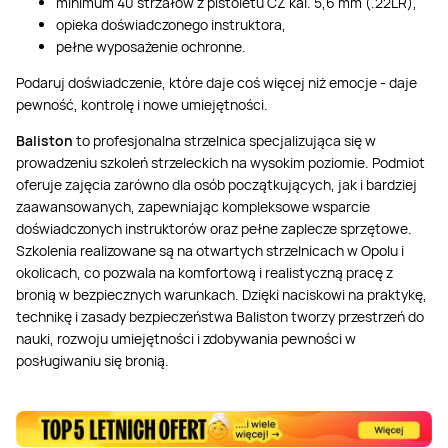
minimum 40 strzałów z pistoletu CZ kal. 5,6 mm (.22LR),
opieka doświadczonego instruktora,
pełne wyposażenie ochronne.
Podaruj doświadczenie, które daje coś więcej niż emocje - daje
pewność, kontrolę i nowe umiejętności.
Baliston
to profesjonalna strzelnica specjalizująca się w
prowadzeniu szkoleń strzeleckich na wysokim poziomie. Podmiot
oferuje zajęcia zarówno dla osób początkujących, jak i bardziej
zaawansowanych, zapewniając kompleksowe wsparcie
doświadczonych instruktorów oraz pełne zaplecze sprzętowe.
Szkolenia realizowane są na otwartych strzelnicach w Opolu i
okolicach, co pozwala na komfortową i realistyczną pracę z
bronią w bezpiecznych warunkach. Dzięki naciskowi na praktykę,
technikę i zasady bezpieczeństwa Baliston tworzy przestrzeń do
nauki, rozwoju umiejętności i zdobywania pewności w
posługiwaniu się bronią.