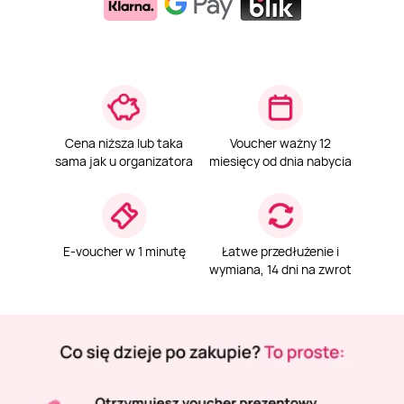
Weekend w SPA
Masaż klasyczny
Pojazdy specjalne
Fitness
Kurs żeglarski
Mazury
Masaż pleców
Jazda po torze
Sporty zimowe
Kurs motorowodny
Masaż sportowy
Jazda czołgiem
Wspinaczka
SUP
Cena niższa lub taka
Voucher ważny 12
sama jak u organizatora
miesięcy od dnia nabycia
Masaż Shiatsu
Pojazdy militarne
Tenis
Masaż Antycellulitowy
E-voucher w 1 minutę
Łatwe przedłużenie i
wymiana, 14 dni na zwrot
Masaż całego ciała
Masaż czekoladą