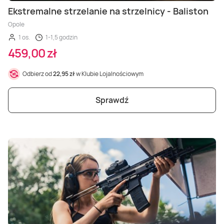
Ekstremalne strzelanie na strzelnicy - Baliston
Opole
1 os.
1-1,5 godzin
459,00 zł
Odbierz od
22,95 zł
w Klubie Lojalnościowym
Sprawdź