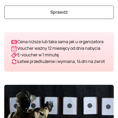
Weekend w SPA
Masaż klasyczny
Pojazdy specjalne
Fitness
Kurs żeglarski
Sprawdź
Mazury
Masaż pleców
Jazda po torze
Sporty zimowe
Kurs motorowodny
Masaż sportowy
Jazda czołgiem
Wspinaczka
SUP
Cena niższa lub taka sama jak u organizatora
Voucher ważny 12 miesięcy od dnia nabycia
E-voucher w 1 minutę
Masaż Shiatsu
Pojazdy militarne
Tenis
Łatwe przedłużenie i wymiana, 14 dni na zwrot
Masaż Antycellulitowy
Masaż całego ciała
Masaż czekoladą