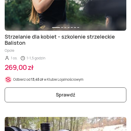
Strzelanie dla kobiet - szkolenie strzeleckie
Baliston
Opole
1 os.
1-1,5 godzin
269,00 zł
Odbierz od
13,45 zł
w Klubie Lojalnościowym
Sprawdź