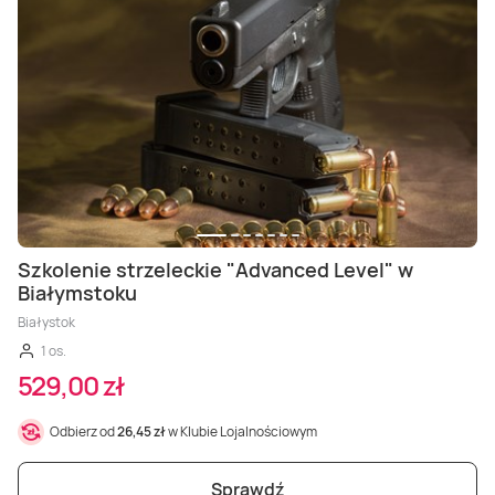
Szkolenie strzeleckie "Advanced Level" w
Białymstoku
Białystok
1 os.
529,00 zł
Odbierz od
26,45 zł
w Klubie Lojalnościowym
Sprawdź