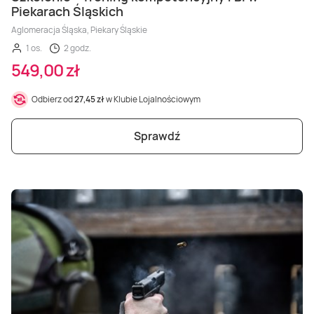
Piekarach Śląskich
Aglomeracja Śląska, Piekary Śląskie
1 os.
2 godz.
549,00 zł
Odbierz od
27,45 zł
w Klubie Lojalnościowym
Sprawdź