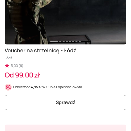
Masaż Karku
Masaż orientalny
Voucher na strzelnicę - Łódź
Łódź
5,00 (6)
Od 99,00 zł
Odbierz od
4,95 zł
w Klubie Lojalnościowym
Sprawdź