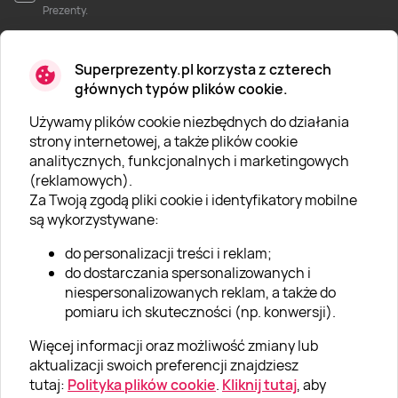
Prezenty.
Superprezenty.pl korzysta z czterech
głównych typów plików cookie.
Używamy plików cookie niezbędnych do działania
O SUPERPREZENTY
strony internetowej, a także plików cookie
analitycznych, funkcjonalnych i marketingowych
O nas
(reklamowych).
Aktualności
Za Twoją zgodą pliki cookie i identyfikatory mobilne
są wykorzystywane:
Kariera w Super Prezentach
do personalizacji treści i reklam;
Blog
do dostarczania spersonalizowanych i
Dla firm
niespersonalizowanych reklam, a także do
pomiaru ich skuteczności (np. konwersji).
Klub Lojalnościowy
Więcej informacji oraz możliwość zmiany lub
Dodaj recenzję
aktualizacji swoich preferencji znajdziesz
tutaj:
Polityka plików cookie
.
Kliknij tutaj
, aby