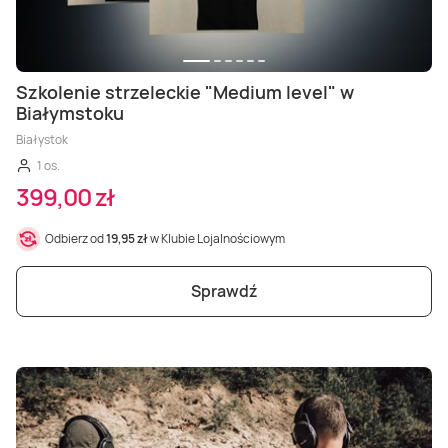
Szkolenie strzeleckie "Medium level" w
Białymstoku
Białystok
1 os.
399,00 zł
Odbierz od
19,95 zł
w Klubie Lojalnościowym
Sprawdź