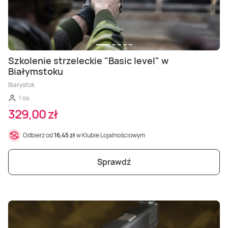
Szkolenie strzeleckie "Basic level" w
Białymstoku
Białystok
1 os.
329,00 zł
Odbierz od
16,45 zł
w Klubie Lojalnościowym
Sprawdź