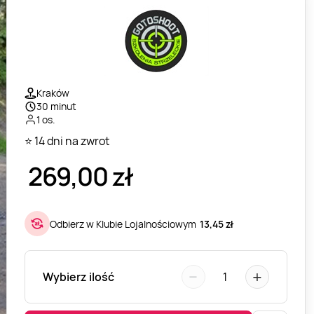
Kraków
30 minut
1 os.
⭐ 14 dni na zwrot
269,00
zł
Odbierz w Klubie Lojalnościowym
13,45 zł
−
+
Wybierz ilość
1