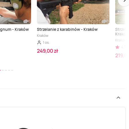
magnum - Kraków
Strzelanie z karabinów - Kraków
Strzel
Krakó
Kraków
Kraków
1 os.
4,70 
249,00 zł
219,00