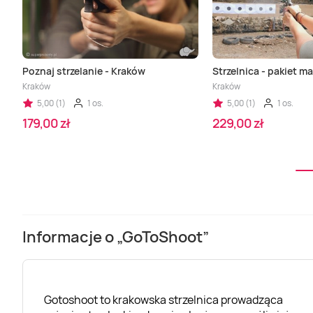
Poznaj strzelanie - Kraków
Strzelnica - pakiet 
Kraków
Kraków
5,00 (1)
1 os.
5,00 (1)
1 os.
179,00 zł
229,00 zł
Informacje o „GoToShoot”
Gotoshoot to krakowska strzelnica prowadząca