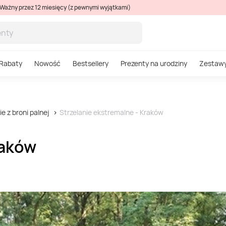
Ważny przez 12 miesięcy (z pewnymi wyjątkami)
Rabaty
Nowość
Bestsellery
Prezenty na urodziny
Zestaw
ie z broni palnej
Strzelanie ekstremalne - Kraków
raków