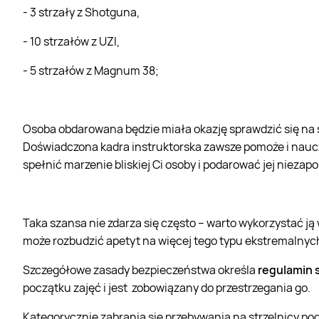
- 3 strzały z Shotguna,
- 10 strzałów z UZI,
- 5 strzałów z Magnum 38;
Osoba obdarowana będzie miała okazję sprawdzić się na st
Doświadczona kadra instruktorska zawsze pomoże i naucz
spełnić marzenie bliskiej Ci osoby i podarować jej nieza
Taka szansa nie zdarza się często – warto wykorzystać j
może rozbudzić apetyt na więcej tego typu ekstremalnyc
Szczegółowe zasady bezpieczeństwa określa
regulamin s
początku zajęć i jest zobowiązany do przestrzegania go.
Kategorycznie zabrania się przebywania na strzelnicy p