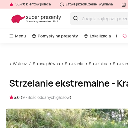
98,4% klientów poleca
Łatwe przedłużenie i wymiana
Menu
Pomysły na prezenty
Lokalizacja
Wstecz
Strona główna
Strzelanie
Strzelnica
Strzelan
Strzelanie ekstremalne - K
5.0 (
9 - ilość oddanych głosów
)