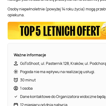
Osoby niepełnoletnie (powyżej 14 roku życia) mogą przeby
opiekuna.
Ważne informacje
GoToShoot, ul. Pasternik 128, Kraków, ul. Podchor
Pogoda nie ma wpływu na realizację usługi.
30 minut
1 osoba
Dane kontaktowe do Organizatora widoczne będą
12 miesięcy od dnia nabycia