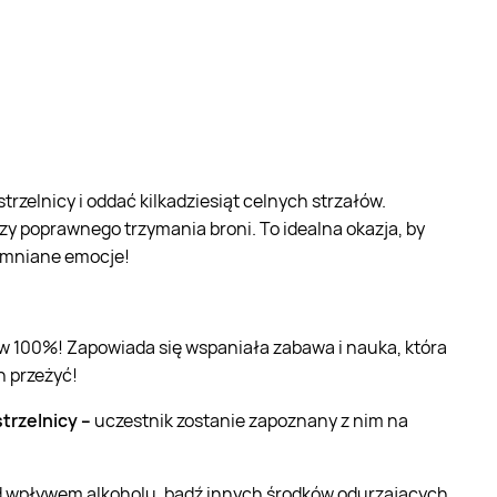
rzelnicy i oddać kilkadziesiąt celnych strzałów.
y poprawnego trzymania broni. To idealna okazja, by
pomniane emocje!
ą w 100%! Zapowiada się wspaniała zabawa i nauka, która
h przeżyć!
trzelnicy –
uczestnik zostanie zapoznany z nim na
od wpływem alkoholu, bądź innych środków odurzających.