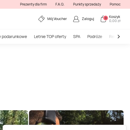
Prezenty dla firm
F.A.Q.
Punkty sprzedaży
Pomoc
Koszyk
0
Mój Voucher
Zaloguj
0,00 zł
y podarunkowe
Letnie TOP oferty
SPA
Podróże
Restauracj