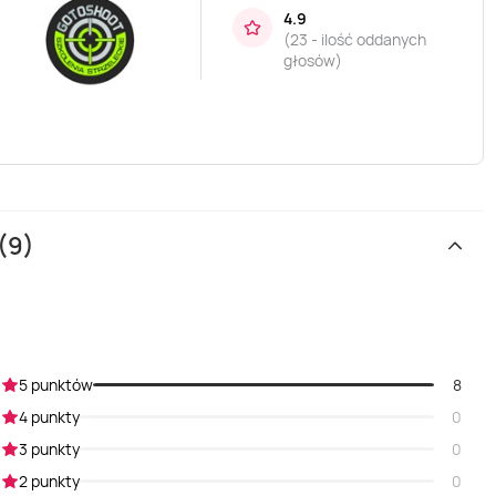
4.9
(
23 - ilość oddanych
głosów
)
(9)
5 punktów
8
4 punkty
0
3 punkty
0
2 punkty
0