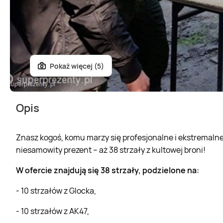
Pokaż więcej (5)
Opis
Znasz kogoś, komu marzy się profesjonalne i ekstremalne
niesamowity prezent – aż 38 strzały z kultowej broni!
W ofercie znajdują się 38 strzały, podzielone na:
- 10 strzałów z Glocka,
- 10 strzałów z AK47,