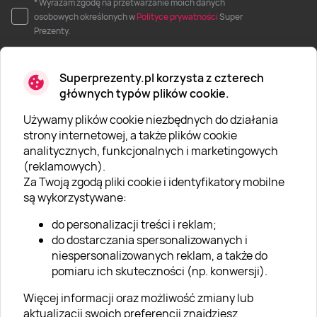
* Wyrażam zgodę na przetwarzanie moich danych
osobowych określonych w
Polityce prywatności
Super
Prezenty.
Superprezenty.pl korzysta z czterech
głównych typów plików cookie.
Używamy plików cookie niezbędnych do działania
O SUPERPREZENTY
strony internetowej, a także plików cookie
analitycznych, funkcjonalnych i marketingowych
O nas
(reklamowych).
Aktualności
Za Twoją zgodą pliki cookie i identyfikatory mobilne
są wykorzystywane:
Kariera w Super Prezentach
do personalizacji treści i reklam;
Blog
do dostarczania spersonalizowanych i
Dla firm
niespersonalizowanych reklam, a także do
pomiaru ich skuteczności (np. konwersji).
Klub Lojalnościowy
Więcej informacji oraz możliwość zmiany lub
Dodaj recenzję
aktualizacji swoich preferencji znajdziesz