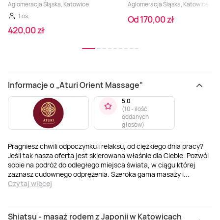
Aglomeracja Śląska, Katowice
Aglomeracja Śląska, Katowice
1 os.
Od 170,00 zł
420,00 zł
Informacje o „Aturi Orient Massage”
5.0
(
10 - ilość
oddanych
głosów
)
Pragniesz chwili odpoczynku i relaksu, od ciężkiego dnia pracy?
Jeśli tak nasza oferta jest skierowana właśnie dla Ciebie. Pozwól
sobie na podróż do odległego miejsca świata, w ciągu której
zaznasz cudownego odprężenia. Szeroka gama masaży i
...
Czytaj więcej
Shiatsu - masaż rodem z Japonii w Katowicach