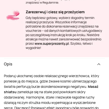
Opis
Podaruj ukochanej osobie relaksacyjnego wierzchowca, który
poniesie ją do miejsca, gdzie żwawe kosmki uśmierzającego
światła perforują burze skondensowanego negatywu.
Masaż
shiatsu
zamelduje się na stałe pod powłokami skóry
obdarowanej. Harmonijne, stałe i niezwykle łagodne ruchy
działają niczym strużka miodu wypełniająca wyszczerbione
serce. Dlaczego? Ponieważ efekt łagodzący bóle prowadzi do