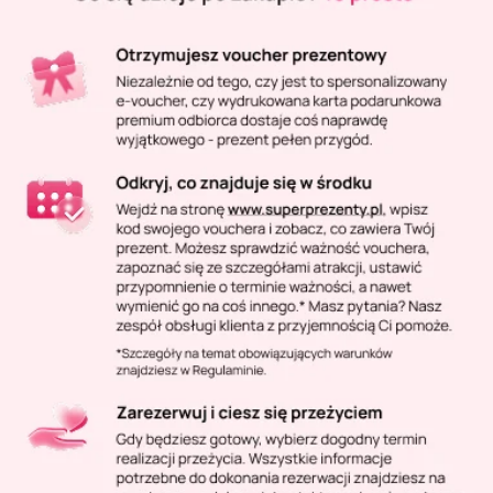
Masaż Karku
Masaż orientalny