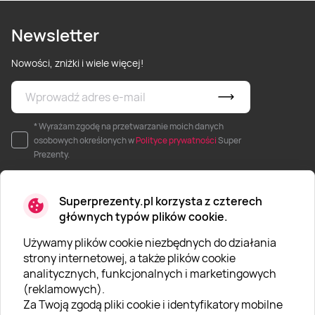
Newsletter
Nowości, zniżki i wiele więcej!
* Wyrażam zgodę na przetwarzanie moich danych
osobowych określonych w
Polityce prywatności
Super
Prezenty.
Superprezenty.pl korzysta z czterech
głównych typów plików cookie.
Używamy plików cookie niezbędnych do działania
O SUPERPREZENTY
strony internetowej, a także plików cookie
analitycznych, funkcjonalnych i marketingowych
O nas
(reklamowych).
Aktualności
Za Twoją zgodą pliki cookie i identyfikatory mobilne