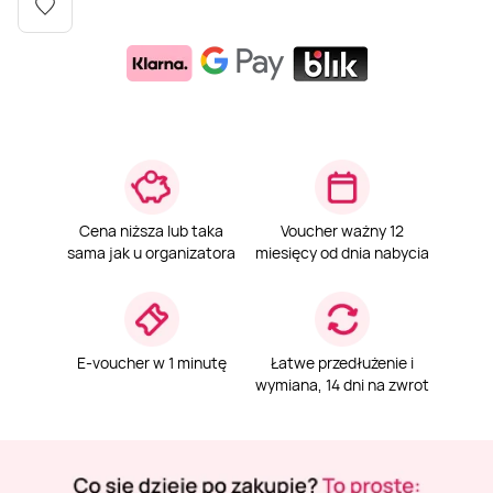
Weekend w SPA
Masaż klasyczny
Pojazdy specjalne
Fitness
Kurs żeglarski
Mazury
Masaż pleców
Jazda po torze
Sporty zimowe
Kurs motorowodny
Masaż sportowy
Jazda czołgiem
Wspinaczka
SUP
Cena niższa lub taka
Voucher ważny 12
Masaż Shiatsu
Pojazdy militarne
Tenis
sama jak u organizatora
miesięcy od dnia nabycia
Masaż Antycellulitowy
E-voucher w 1 minutę
Łatwe przedłużenie i
Masaż całego ciała
wymiana, 14 dni na zwrot
Masaż czekoladą