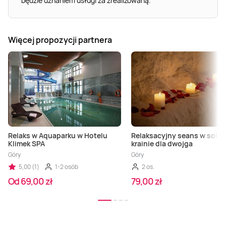
będzie uznaniem usługi za zrealizowaną.
Więcej propozycji partnera
Relaks w Aquaparku w Hotelu
Relaksacyjny seans w solne
Klimek SPA
krainie dla dwojga
Góry
Góry
5,00 (1)
1-2 osób
2 os.
Od 69,00 zł
79,00 zł