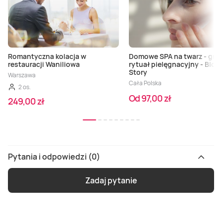
Romantyczna kolacja w
Domowe SPA na twarz - grec
restauracji Waniliowa
rytuał pielęgnacyjny - Blo
Story
Warszawa
Cała Polska
2 os.
Od 97,00 zł
249,00 zł
Pytania i odpowiedzi (0)
Zadaj pytanie