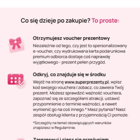
Masaż Karku
Masaż orientalny