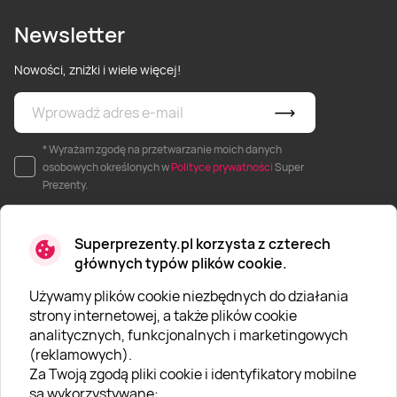
Newsletter
Nowości, zniżki i wiele więcej!
* Wyrażam zgodę na przetwarzanie moich danych
osobowych określonych w
Polityce prywatności
Super
Prezenty.
Superprezenty.pl korzysta z czterech
głównych typów plików cookie.
Używamy plików cookie niezbędnych do działania
O SUPERPREZENTY
strony internetowej, a także plików cookie
analitycznych, funkcjonalnych i marketingowych
O nas
(reklamowych).
Aktualności
Za Twoją zgodą pliki cookie i identyfikatory mobilne
są wykorzystywane: