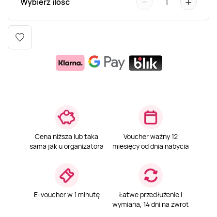
−
+
Wybierz ilość
1
Weekend w SPA
Masaż klasyczny
Pojazdy specjalne
Fitness
Kurs żeglarski
Mazury
Masaż pleców
Jazda po torze
Sporty zimowe
Kurs motorowodny
Masaż sportowy
Jazda czołgiem
Wspinaczka
SUP
Masaż Shiatsu
Pojazdy militarne
Tenis
Masaż Antycellulitowy
Cena niższa lub taka
Voucher ważny 12
sama jak u organizatora
miesięcy od dnia nabycia
Masaż całego ciała
Masaż czekoladą
E-voucher w 1 minutę
Łatwe przedłużenie i
wymiana, 14 dni na zwrot