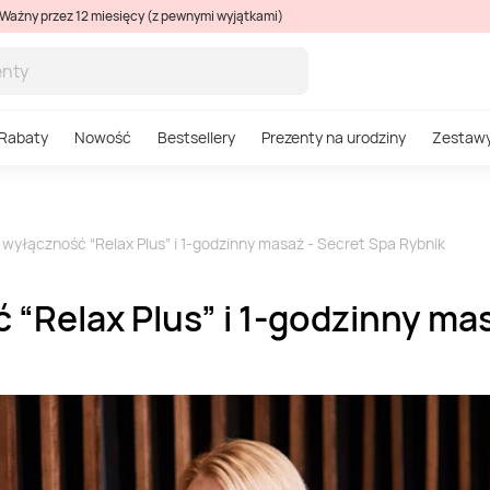
Ważny przez 12 miesięcy (z pewnymi wyjątkami)
Rabaty
Nowość
Bestsellery
Prezenty na urodziny
Zestaw
 wyłączność “Relax Plus” i 1-godzinny masaż - Secret Spa Rybnik
 “Relax Plus” i 1-godzinny ma