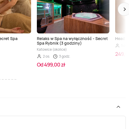
ecret Spa
Relaks w Spa na wyłączność - Secret
Head S
Spa Rybnik (3 godziny)
1 os.
Katowice (okolice)
249,0
2 os.
3 godz.
Od 499,00 zł