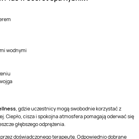
herem
zami wodnymi
żeniu
dwojga
ellness
, gdzie uczestnicy mogą swobodnie korzystać z
j. Ciepło, cisza i spokojna atmosfera pomagają oderwać się
eszcze głębszego odprężenia.
rzez doświadczonego terapeutę. Odpowiednio dobrane