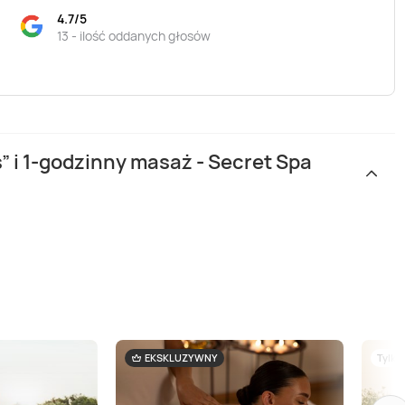
4.7/5
13 - ilość oddanych głosów
” i 1-godzinny masaż - Secret Spa
EKSKLUZYWNY
Tylko