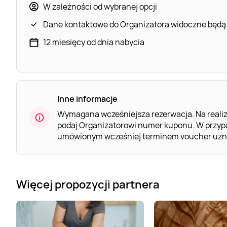
W zależności od wybranej opcji
Dane kontaktowe do Organizatora widoczne będą
12 miesięcy od dnia nabycia
Inne informacje
Wymagana wcześniejsza rezerwacja. Na realiz
podaj Organizatorowi numer kuponu. W przypa
umówionym wcześniej terminem voucher uznaj
Więcej propozycji partnera