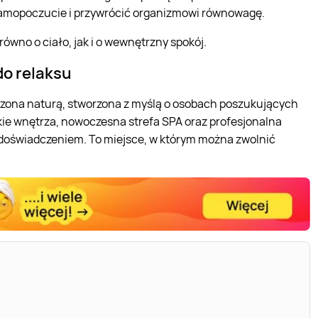
 samopoczucie i przywrócić organizmowi równowagę.
wno o ciało, jak i o wewnętrzny spokój.
do relaksu
czona naturą, stworzona z myślą o osobach poszukujących
kie wnętrza, nowoczesna strefa SPA oraz profesjonalna
m doświadczeniem. To miejsce, w którym można zwolnić