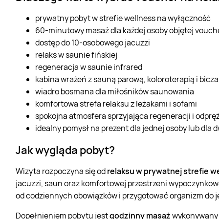
prywatny pobyt w strefie wellness na wyłączność
60-minutowy masaż dla każdej osoby objętej vouc
dostęp do 10-osobowego jacuzzi
relaks w saunie fińskiej
regeneracja w saunie infrared
kabina wrażeń z sauną parową, koloroterapią i bic
wiadro bosmana dla miłośników saunowania
komfortowa strefa relaksu z leżakami i sofami
spokojna atmosfera sprzyjająca regeneracji i odprę
idealny pomysł na prezent dla jednej osoby lub dla 
Jak wygląda pobyt?
Wizyta rozpoczyna się od
relaksu w prywatnej strefie w
jacuzzi, saun oraz komfortowej przestrzeni wypoczynkowe
od codziennych obowiązków i przygotować organizm do j
Dopełnieniem pobytu jest
godzinny masaż
wykonywany p