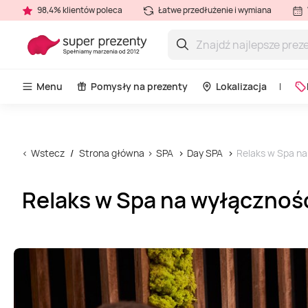
98,4% klientów poleca
Łatwe przedłużenie i wymiana
Menu
Pomysły na prezenty
Lokalizacja
Wstecz
Strona główna
SPA
Day SPA
Relaks w Spa na
Relaks w Spa na wyłączność