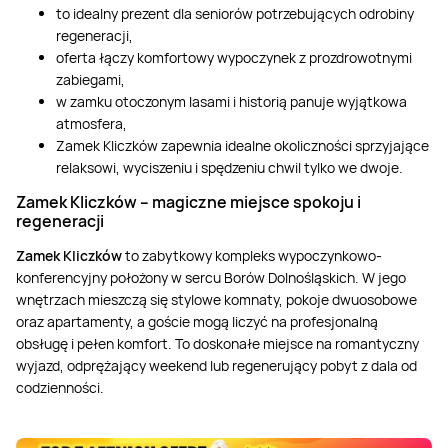
to idealny prezent dla seniorów potrzebujących odrobiny
regeneracji,
oferta łączy komfortowy wypoczynek z prozdrowotnymi
zabiegami,
w zamku otoczonym lasami i historią panuje wyjątkowa
atmosfera,
Zamek Kliczków zapewnia idealne okoliczności sprzyjające
relaksowi, wyciszeniu i spędzeniu chwil tylko we dwoje.
Zamek Kliczków – magiczne miejsce spokoju i
regeneracji
Zamek Kliczków
to zabytkowy kompleks wypoczynkowo-
konferencyjny położony w sercu Borów Dolnośląskich. W jego
wnętrzach mieszczą się stylowe komnaty, pokoje dwuosobowe
oraz apartamenty, a goście mogą liczyć na profesjonalną
obsługę i pełen komfort. To doskonałe miejsce na romantyczny
wyjazd, odprężający weekend lub regenerujący pobyt z dala od
codzienności.