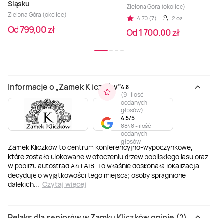
Śląsku
Zielona Góra (okolice)
Zielona Góra (okolice)
4,70 (7)
2 os.
Od 799,00 zł
Od 1 700,00 zł
Informacje o „Zamek Kliczków”
4.8
(
9 - ilość
oddanych
głosów
)
4.5/5
8848 - ilość
oddanych
głosów
Zamek Kliczków to centrum konferencyjno-wypoczynkowe,
które zostało ulokowane w otoczeniu drzew pobliskiego lasu oraz
w pobliżu autostrad A4 i A18. To właśnie doskonała lokalizacja
decyduje o wyjątkowości tego miejsca; osoby spragnione
dalekich
...
Czytaj więcej
Relaks dla seniorów w Zamku Kliczków opinie (2)