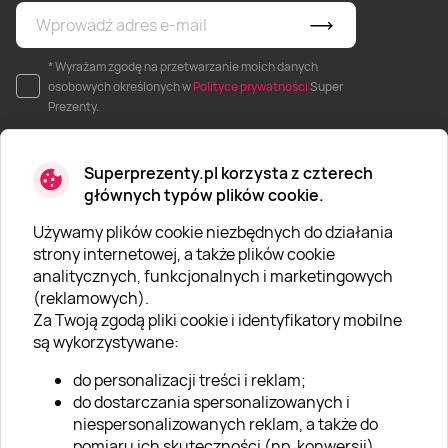
* Wyrażam zgodę na przetwarzanie moich danych
osobowych określonych w
Polityce prywatności
Super
Prezenty.
Superprezenty.pl korzysta z czterech
głównych typów plików cookie.
Używamy plików cookie niezbędnych do działania
O SUPERPREZENTY
strony internetowej, a także plików cookie
analitycznych, funkcjonalnych i marketingowych
O nas
(reklamowych).
Aktualności
Za Twoją zgodą pliki cookie i identyfikatory mobilne
są wykorzystywane:
Kariera w Super Prezentach
do personalizacji treści i reklam;
Blog
do dostarczania spersonalizowanych i
Dla firm
niespersonalizowanych reklam, a także do
pomiaru ich skuteczności (np. konwersji).