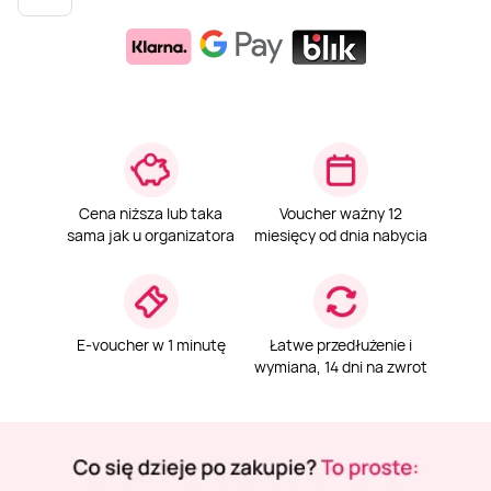
Weekend w SPA
Masaż klasyczny
Pojazdy specjalne
Fitness
Kurs żeglarski
Mazury
Masaż pleców
Jazda po torze
Sporty zimowe
Kurs motorowodny
Masaż sportowy
Jazda czołgiem
Wspinaczka
SUP
Cena niższa lub taka
Voucher ważny 12
Masaż Shiatsu
Pojazdy militarne
Tenis
sama jak u organizatora
miesięcy od dnia nabycia
Masaż Antycellulitowy
E-voucher w 1 minutę
Łatwe przedłużenie i
Masaż całego ciała
wymiana, 14 dni na zwrot
Masaż czekoladą