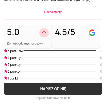
Ocena oferty
5.0
4.5/5
(2 - ilość oddanych głosów)
5 punktów
2
4 punkty
0
3 punkty
0
2 punkty
0
1 punkt
0
NAPISZ OPINIĘ
Regulamin dodawania opinii