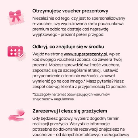
Masaż Karku
Masaż orientalny