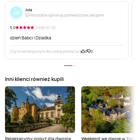
Jola
Jo
Wszystkie opinie są potwierdzone zakupem
5.0
· 2026-01-22
5
dzień Babci i Dziadka
A
Czy ta recenzja była dla ciebie pomocna?
0
0
C
Inni klienci również kupili
Relaksacyjny pobyt dla dwojga
Weekend we dwoje w Zamk