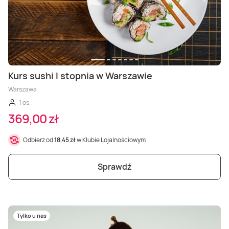
Kurs sushi I stopnia w Warszawie
Warszawa
1 os.
369,00 zł
Odbierz od
18,45 zł
w Klubie Lojalnościowym
Sprawdź
Tylko u nas