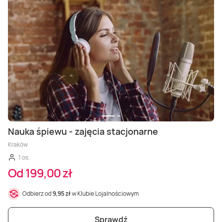
Nauka śpiewu - zajęcia stacjonarne
Kraków
1 os.
Od 199,00 zł
Odbierz od
9,95 zł
w Klubie Lojalnościowym
Sprawdź