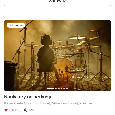
Sprawdź
Tylko u nas
Nauka gry na perkusji
Bielsko-Biała, Chorzów (okolice), Katowice (okolice), Rzeszów
5,00 (2)
1 os.