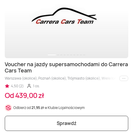
Voucher na jazdy supersamochodami do Carrera
Cars Team
Warszawa (okolice), Poznań (okolice), Trójmiasto (okolice), Wiele lokalizacji, B
i inne
4,50 (2)
1 os.
Od 439,00 zł
Odbierz od
21,95 zł
w Klubie Lojalnościowym
Sprawdź