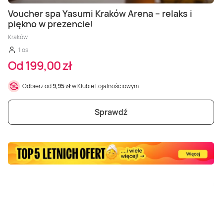
Masaż Karku
Voucher spa Yasumi Kraków Arena – relaks i
piękno w prezencie!
Masaż orientalny
Kraków
1 os.
Od 199,00 zł
Odbierz od
9,95 zł
w Klubie Lojalnościowym
Sprawdź