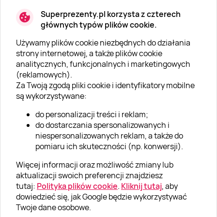
Superprezenty.pl korzysta z czterech
głównych typów plików cookie.
Używamy plików cookie niezbędnych do działania
O SUPERPREZENTY
strony internetowej, a także plików cookie
analitycznych, funkcjonalnych i marketingowych
O nas
(reklamowych).
Aktualności
Za Twoją zgodą pliki cookie i identyfikatory mobilne
są wykorzystywane:
Kariera w Super Prezentach
do personalizacji treści i reklam;
Blog
do dostarczania spersonalizowanych i
Dla firm
niespersonalizowanych reklam, a także do
pomiaru ich skuteczności (np. konwersji).
Klub Lojalnościowy
Więcej informacji oraz możliwość zmiany lub
Dodaj recenzję
aktualizacji swoich preferencji znajdziesz
tutaj:
Polityka plików cookie
.
Kliknij tutaj
, aby
dowiedzieć się, jak Google będzie wykorzystywać
Informacje
Twoje dane osobowe.