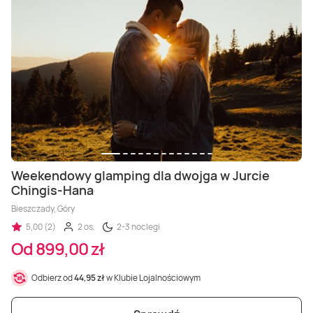
Weekendowy glamping dla dwojga w Jurcie
Chingis-Hana
Bieszczady, Góry
5,00 (2)
2 os.
2-3 noclegi
Od 899,00 zł
Odbierz od
44,95 zł
w Klubie Lojalnościowym