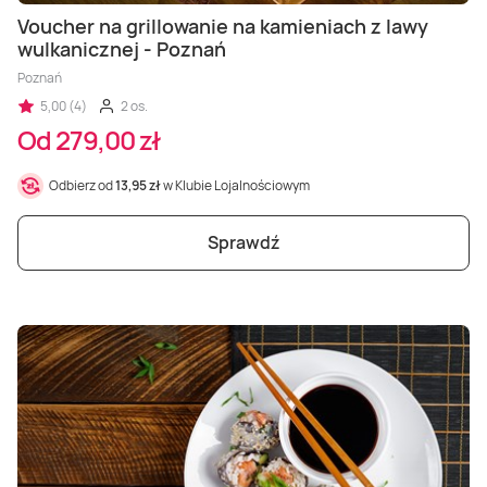
Voucher na grillowanie na kamieniach z lawy
wulkanicznej - Poznań
Poznań
5,00 (4)
2 os.
Od 279,00 zł
Odbierz od
13,95 zł
w Klubie Lojalnościowym
Sprawdź