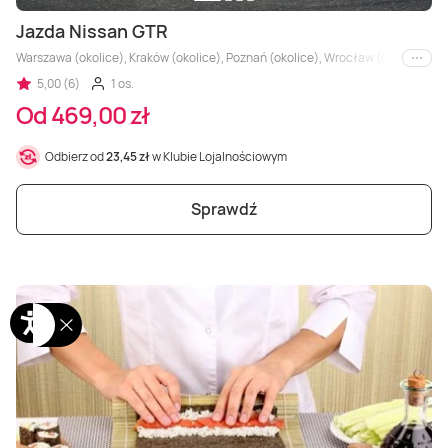
Jazda Nissan GTR
Warszawa (okolice), Kraków (okolice), Poznań (okolice), Wrocław (okolice), Trójm
i inne
5,00 (6)
1 os.
Od 469,00 zł
Odbierz od
23,45 zł
w Klubie Lojalnościowym
Sprawdź