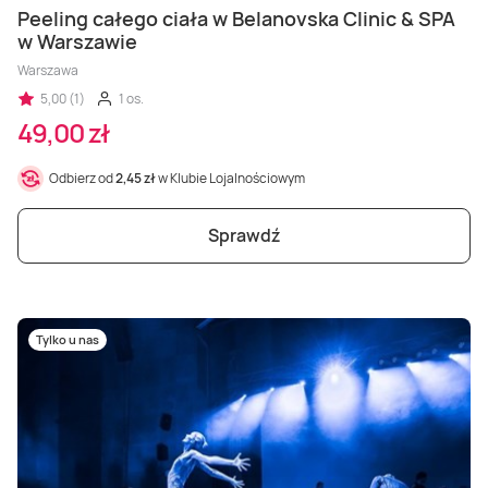
Peeling całego ciała w Belanovska Clinic & SPA
w Warszawie
Warszawa
5,00 (1)
1 os.
49,00 zł
Odbierz od
2,45 zł
w Klubie Lojalnościowym
Sprawdź
Tylko u nas