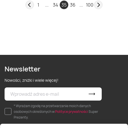
1
...
34
35
36
...
100
Newsletter
Nowości, zniżki i wiele więcej!
* Wyrażam zgodę na przetwarzanie moich danych
osobowych określonych w
Polityce prywatności
Super
Prezenty.