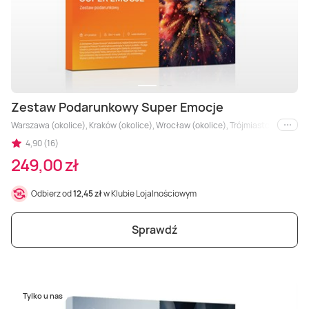
Zestaw Podarunkowy Super Emocje
Warszawa (okolice), Kraków (okolice), Wrocław (okolice), Trójmiasto (okolice), Ł
i inne
4,90 (16)
249,00 zł
Odbierz od
12,45 zł
w Klubie Lojalnościowym
Sprawdź
Tylko u nas