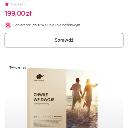
4,90 (24)
199,00 zł
Odbierz od
9,95 zł
w Klubie Lojalnościowym
Sprawdź
Tylko u nas