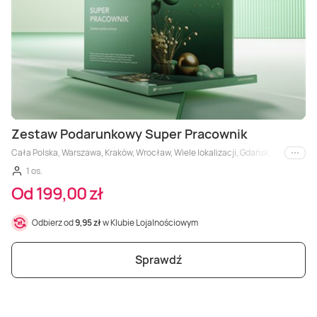
Zestaw Podarunkowy Super Pracownik
Cała Polska, Warszawa, Kraków, Wrocław, Wiele lokalizacji, Gdańsk, Gdynia, Ka
i inne
1 os.
Od 199,00 zł
Odbierz od
9,95 zł
w Klubie Lojalnościowym
Sprawdź