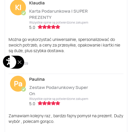
Klaudia
Kl
Karta Podarunkowa | SUPER
✔
PREZENTY
Wszystkie opinie są potwierdzone zakupem
5.0
Można go wykorzystać uniwersalnie, spersonalizować do
swoich potrzeb, a ceny za przesyłke, opakowanie i kartki nie
są duże, plus szybka dostawa.
2026-05-09
Paulina
Pa
Zestaw Podarunkowy Super
✔
On
Wszystkie opinie są potwierdzone zakupem
5.0
Zamawiam kolejny raz , bardzo fajny pomysł na prezent. Duży
wybór , polecam gorąco.