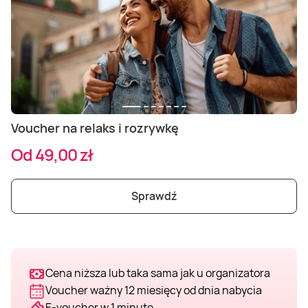
Masaż Karku
Masaż orientalny
Voucher na relaks i rozrywkę
Od 49,00 zł
Sprawdź
Cena niższa lub taka sama jak u organizatora
Voucher ważny 12 miesięcy od dnia nabycia
E-voucher w 1 minutę