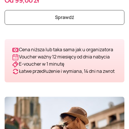
Weekend w SPA
Masaż klasyczny
Pojazdy specjalne
Fitness
Kurs żeglarski
Sprawdź
Mazury
Masaż pleców
Jazda po torze
Sporty zimowe
Kurs motorowodny
Masaż sportowy
Jazda czołgiem
Wspinaczka
SUP
Cena niższa lub taka sama jak u organizatora
Voucher ważny 12 miesięcy od dnia nabycia
Masaż Shiatsu
Pojazdy militarne
Tenis
E-voucher w 1 minutę
Łatwe przedłużenie i wymiana, 14 dni na zwrot
Masaż Antycellulitowy
Masaż całego ciała
Masaż czekoladą