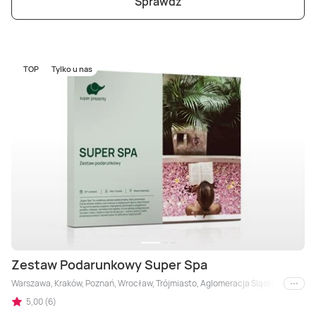
Sprawdź
TOP
Tylko u nas
Zestaw Podarunkowy Super Spa
Warszawa, Kraków, Poznań, Wrocław, Trójmiasto, Aglomeracja Śląska, Łódź, Byd
i inne
5,00 (6)