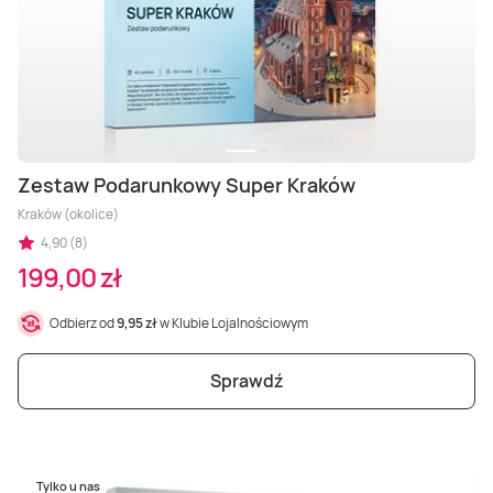
Zestaw Podarunkowy Super Kraków
Kraków (okolice)
4,90 (8)
199,00 zł
Odbierz od
9,95 zł
w Klubie Lojalnościowym
Sprawdź
Tylko u nas