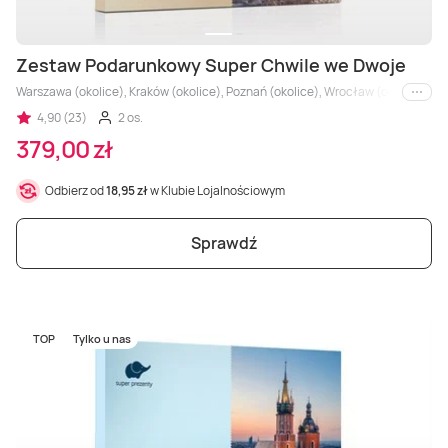
Zestaw Podarunkowy Super Chwile we Dwoje
Warszawa (okolice), Kraków (okolice), Poznań (okolice), Wrocław (okolice), Trój
i inne
4,90 (23)
2 os.
379,00 zł
Odbierz od
18,95 zł
w Klubie Lojalnościowym
Sprawdź
TOP
Tylko u nas