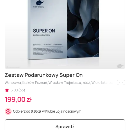
Zestaw Podarunkowy Super On
Warszawa, Kraków, Poznań, Wrocław, Trójmiasto, Łódź, Wiele lokalizacji, Białyst
i inne
5,00 (33)
199,00 zł
Odbierz od
9,95 zł
w Klubie Lojalnościowym
Sprawdź