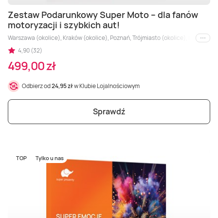
Zestaw Podarunkowy Super Moto – dla fanów
motoryzacji i szybkich aut!
Warszawa (okolice), Kraków (okolice), Poznań, Trójmiasto (okolice), Łódź (okolice
i inne
4,90 (32)
499,00 zł
Odbierz od
24,95 zł
w Klubie Lojalnościowym
Sprawdź
TOP
Tylko u nas