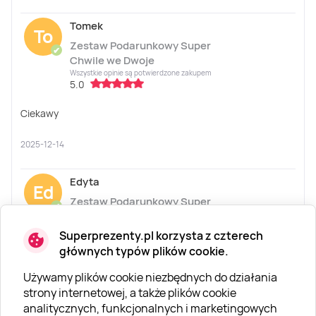
Tomek
To
Zestaw Podarunkowy Super
✔
Chwile we Dwoje
Wszystkie opinie są potwierdzone zakupem
5.0
Ciekawy
2025-12-14
Edyta
Ed
Zestaw Podarunkowy Super
✔
Ona
Wszystkie opinie są potwierdzone zakupem
Superprezenty.pl korzysta z czterech
5.0
Pokaż więcej
∨
głównych typów plików cookie.
Rewelacja:) świetny masaż i peeling, wyszłam zrelaksowana
Używamy plików cookie niezbędnych do działania
i z ochotą na powtórkę :) polecam
strony internetowej, a także plików cookie
analitycznych, funkcjonalnych i marketingowych
2025-12-06