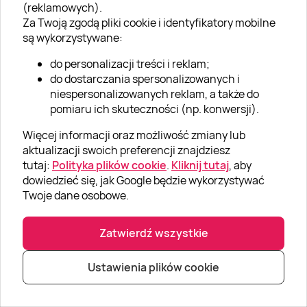
(reklamowych).
Za Twoją zgodą pliki cookie i identyfikatory mobilne
są wykorzystywane:
POKAŻ WIĘCEJ OPINII
do personalizacji treści i reklam;
do dostarczania spersonalizowanych i
niespersonalizowanych reklam, a także do
pomiaru ich skuteczności (np. konwersji).
Więcej informacji oraz możliwość zmiany lub
aktualizacji swoich preferencji znajdziesz
tutaj:
Polityka plików cookie
.
Kliknij tutaj
, aby
dowiedzieć się, jak Google będzie wykorzystywać
Twoje dane osobowe.
Zatwierdź wszystkie
Newsletter
Nowości, zniżki i wiele więcej!
Ustawienia plików cookie