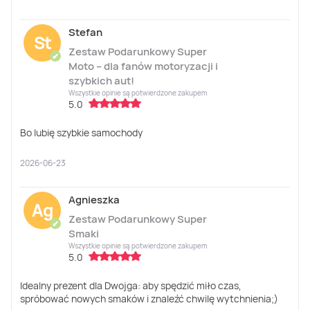
Stefan
St
Zestaw Podarunkowy Super
✔
Moto – dla fanów motoryzacji i
szybkich aut!
Wszystkie opinie są potwierdzone zakupem
5.0
Bo lubię szybkie samochody
2026-06-23
Agnieszka
Ag
Zestaw Podarunkowy Super
✔
Smaki
Wszystkie opinie są potwierdzone zakupem
5.0
Idealny prezent dla Dwojga: aby spędzić miło czas,
spróbować nowych smaków i znaleźć chwilę wytchnienia;)