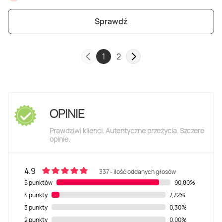
Sprawdź
1
2
OPINIE
Prawdziwi klienci. Autentyczne przeżycia. Szczere
opinie.
4.9
337 - ilość oddanych głosów
5 punktów
90,80%
4 punkty
7,72%
3 punkty
0,30%
2 punkty
0,00%