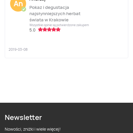
An
Pokaz i degustacja
✔
najsłynniejszych herbat
świata w Krakowie
Wszystkie opinie są potwierdzone zakupem
5.0
2019-03-08
Newsletter
Nowości, zniżki i wiele więcej!