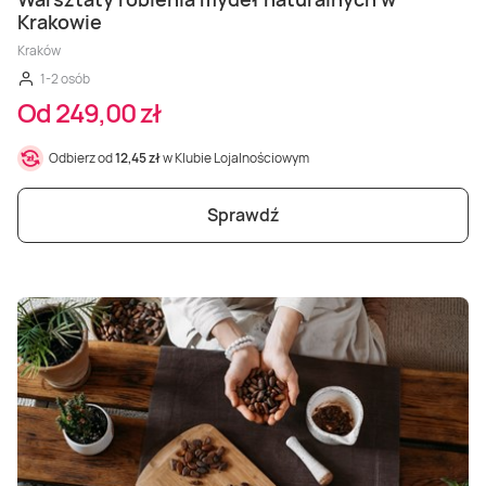
Krakowie
Kraków
1-2 osób
Od 249,00 zł
Odbierz od
12,45 zł
w Klubie Lojalnościowym
Sprawdź