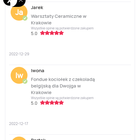
Jarek
Ja
Warsztaty Ceramiczne w
✔
Krakowie
Wszystkie opinie są potwierdzone zakupem
5.0
2022-12-29
Iwona
Iw
Fondue kociołek z czekoladą
✔
belgijską dla Dwojga w
Krakowie
Wszystkie opinie są potwierdzone zakupem
5.0
2022-12-17