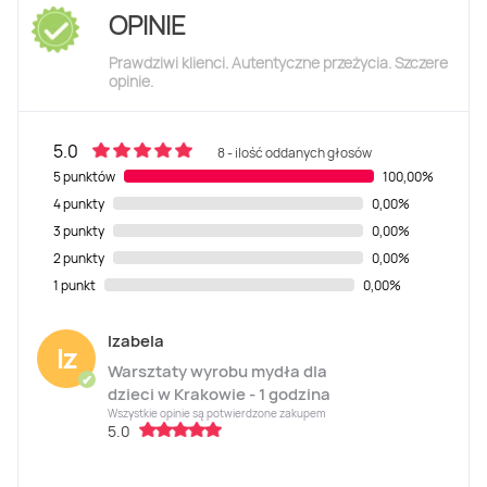
OPINIE
Prawdziwi klienci. Autentyczne przeżycia. Szczere
opinie.
5.0
8 - ilość oddanych głosów
5 punktów
100,00%
4 punkty
0,00%
3 punkty
0,00%
2 punkty
0,00%
1 punkt
0,00%
Izabela
Iz
Warsztaty wyrobu mydła dla
✔
dzieci w Krakowie - 1 godzina
Wszystkie opinie są potwierdzone zakupem
5.0