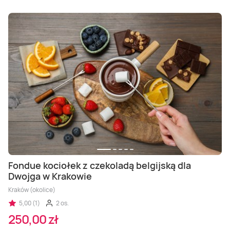
Fondue kociołek z czekoladą belgijską dla
Dwojga w Krakowie
Kraków (okolice)
5,00 (1)
2 os.
250,00 zł