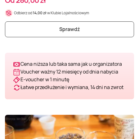
Weekend w SPA
Masaż klasyczny
Pojazdy specjalne
Fitness
Kurs żeglarski
Odbierz od
14,00 zł
w Klubie Lojalnościowym
Mazury
Masaż pleców
Jazda po torze
Sporty zimowe
Kurs motorowodny
Sprawdź
Masaż sportowy
Jazda czołgiem
Wspinaczka
SUP
Cena niższa lub taka sama jak u organizatora
Masaż Shiatsu
Pojazdy militarne
Tenis
Voucher ważny 12 miesięcy od dnia nabycia
E-voucher w 1 minutę
Masaż Antycellulitowy
Łatwe przedłużenie i wymiana, 14 dni na zwrot
Masaż całego ciała
Masaż czekoladą