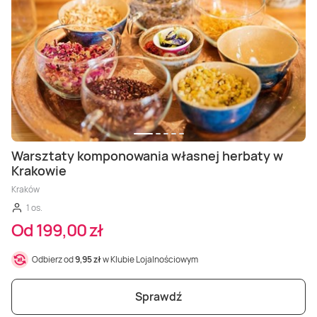
Masaż Karku
Masaż orientalny
Warsztaty komponowania własnej herbaty w
Krakowie
Kraków
1 os.
Od 199,00 zł
Odbierz od
9,95 zł
w Klubie Lojalnościowym
Sprawdź