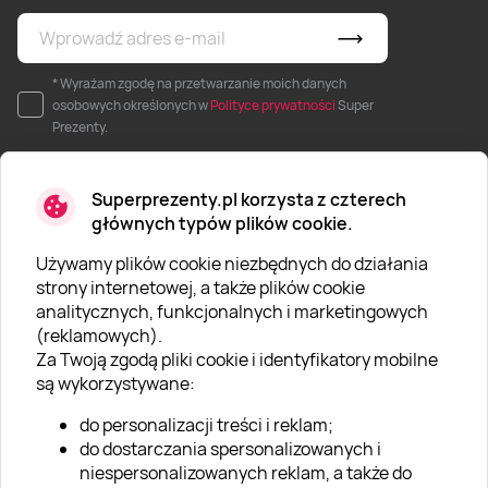
* Wyrażam zgodę na przetwarzanie moich danych
osobowych określonych w
Polityce prywatności
Super
Prezenty.
Superprezenty.pl korzysta z czterech
głównych typów plików cookie.
Używamy plików cookie niezbędnych do działania
O SUPERPREZENTY
strony internetowej, a także plików cookie
analitycznych, funkcjonalnych i marketingowych
O nas
(reklamowych).
Aktualności
Za Twoją zgodą pliki cookie i identyfikatory mobilne
są wykorzystywane:
Kariera w Super Prezentach
do personalizacji treści i reklam;
Blog
do dostarczania spersonalizowanych i
Dla firm
niespersonalizowanych reklam, a także do