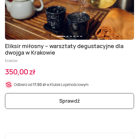
Eliksir miłosny – warsztaty degustacyjne dla
dwojga w Krakowie
Kraków
350,00 zł
Odbierz od
17,50 zł
w Klubie Lojalnościowym
Sprawdź