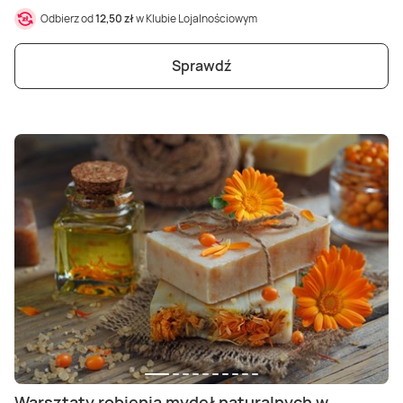
Odbierz od
12,50 zł
w Klubie Lojalnościowym
Sprawdź
Warsztaty robienia mydeł naturalnych w