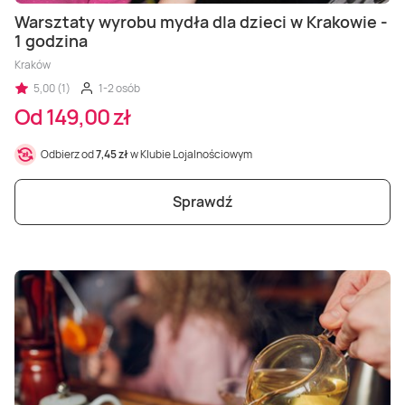
Warsztaty wyrobu mydła dla dzieci w Krakowie -
1 godzina
Kraków
5,00 (1)
1-2 osób
Od 149,00 zł
Odbierz od
7,45 zł
w Klubie Lojalnościowym
Sprawdź