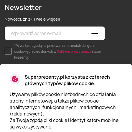
Newsletter
Nowości, zniżki i wiele więcej!
* Wyrażam zgodę na przetwarzanie moich danych
osobowych określonych w
Polityce prywatności
Super
Prezenty.
Superprezenty.pl korzysta z czterech
głównych typów plików cookie.
Używamy plików cookie niezbędnych do działania
O SUPERPREZENTY
strony internetowej, a także plików cookie
analitycznych, funkcjonalnych i marketingowych
O nas
(reklamowych).
Aktualności
Za Twoją zgodą pliki cookie i identyfikatory mobilne
są wykorzystywane:
Kariera w Super Prezentach