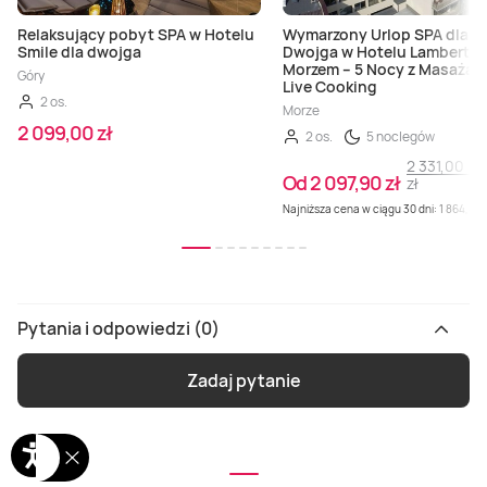
Relaksujący pobyt SPA w Hotelu
Wymarzony Urlop SPA dla
Smile dla dwojga
Dwojga w Hotelu Lambert n
Morzem – 5 Nocy z Masażami
Góry
Live Cooking
2 os.
Morze
2 099,00 zł
2 os.
5 noclegów
2 331,00
Od 2 097,90 zł
zł
Najniższa cena w ciągu 30 dni: 1 864,80 
Pytania i odpowiedzi (0)
Zadaj pytanie