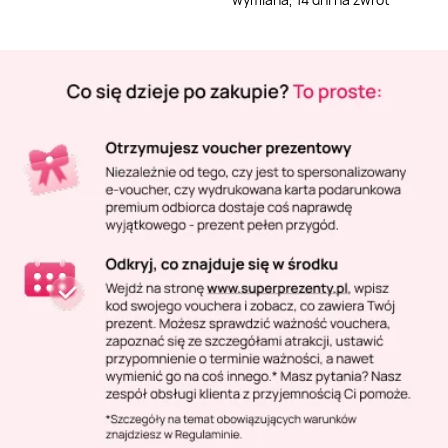
Masaż Karku
Masaż orientalny