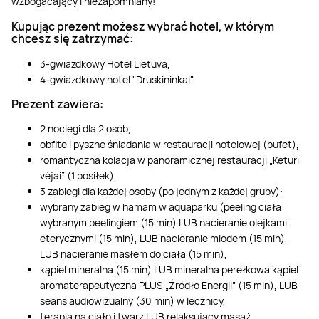
wzbogacający i niezapomniany!
Kupując prezent możesz wybrać hotel, w którym
chcesz się zatrzymać:
3-gwiazdkowy Hotel Lietuva,
4-gwiazdkowy hotel "Druskininkai".
Prezent zawiera:
2 noclegi dla 2 osób,
obfite i pyszne śniadania w restauracji hotelowej (bufet),
romantyczna kolacja w panoramicznej restauracji „Keturi
vėjai” (1 posiłek),
3 zabiegi dla każdej osoby (po jednym z każdej grupy):
wybrany zabieg w hamam w aquaparku (peeling ciała
wybranym peelingiem (15 min) LUB nacieranie olejkami
eterycznymi (15 min), LUB nacieranie miodem (15 min),
LUB nacieranie masłem do ciała (15 min),
kąpiel mineralna (15 min) LUB mineralna perełkowa kąpiel
aromaterapeutyczna PLUS „Źródło Energii” (15 min), LUB
seans audiowizualny (30 min) w lecznicy,
terapia na ciało i twarz LUB relaksujący masaż