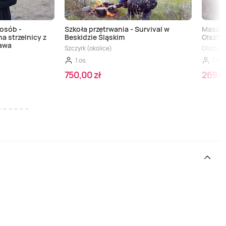
 osób -
Szkoła przetrwania - Survival w
Masaż 
na strzelnicy z
Beskidzie Śląskim
Olszty
zawa
Szczyrk (okolice)
Olsztyn
1 os.
1 os.
750,00 zł
269,0