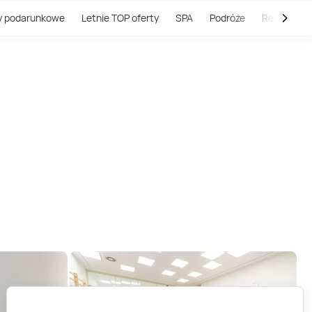
y podarunkowe
Letnie TOP oferty
SPA
Podróże
Restauracj