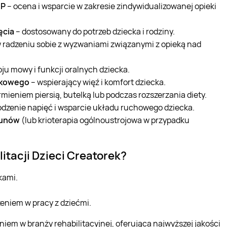
AP
– ocena i wsparcie w zakresie zindywidualizowanej opieki
ęcia
– dostosowany do potrzeb dziecka i rodziny.
radzeniu sobie z wyzwaniami związanymi z opieką nad
u mowy i funkcji oralnych dziecka.
lkowego
– wspierający więź i komfort dziecka.
mieniem piersią, butelką lub podczas rozszerzania diety.
odzenie napięć i wsparcie układu ruchowego dziecka.
kunów
(lub krioterapia ogólnoustrojowa w przypadku
tacji Dzieci Creatorek?
kami.
eniem w pracy z dziećmi.
iem w branży rehabilitacyjnej, oferująca najwyższej jakości