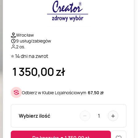
Wrocław
9 usług/zabiegów
2 os.
⭐ 14 dni na zwrot
1 350,00
zł
Odbierz w Klubie Lojalnościowym
67,50 zł
−
+
Wybierz ilość
1