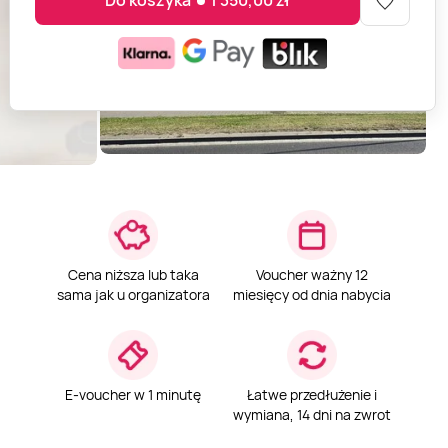
Do koszyka
1 350,00
zł
Cena niższa lub taka
Voucher ważny 12
sama jak u organizatora
miesięcy od dnia nabycia
E-voucher w 1 minutę
Łatwe przedłużenie i
wymiana, 14 dni na zwrot