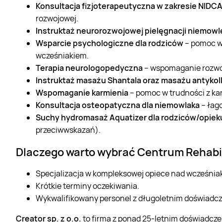
Konsultacja fizjoterapeutyczna w zakresie NIDC
rozwojowej.
Instruktaż neurorozwojowej pielęgnacji niemowl
Wsparcie psychologiczne dla rodziców
– pomoc w 
wcześniakiem.
Terapia neurologopedyczna
– wspomaganie rozwoj
Instruktaż masażu Shantala oraz masażu antyko
Wspomaganie karmienia
– pomoc w trudności z kar
Konsultacja osteopatyczna dla niemowlaka
– łag
Suchy hydromasaż Aquatizer dla rodziców/opie
przeciwwskazań).
Dlaczego warto wybrać Centrum Rehabili
Specjalizacja w kompleksowej opiece nad wcześnia
Krótkie terminy oczekiwania.
Wykwalifikowany personel z długoletnim doświadcz
Creator sp. z o.o.
to firma z ponad 25-letnim doświadczen