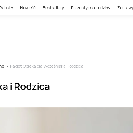
Rabaty
Nowość
Bestsellery
Prezenty na urodziny
Zestaw
ne
Pakiet Opieka dla Wcześniaka i Rodzica
a i Rodzica