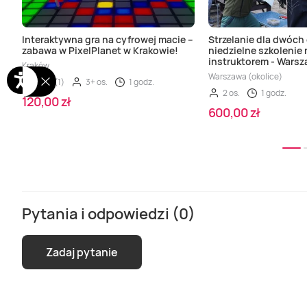
Interaktywna gra na cyfrowej macie –
Strzelanie dla dwóch
zabawa w PixelPlanet w Krakowie!
niedzielne szkolenie 
instruktorem - Wars
Kraków
Warszawa (okolice)
4,00 (1)
3+ os.
1 godz.
2 os.
1 godz.
120,00 zł
600,00 zł
Pytania i odpowiedzi (0)
Zadaj pytanie