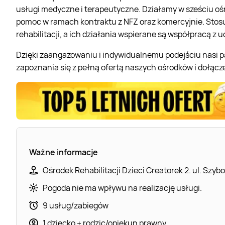
usługi medyczne i terapeutyczne. Działamy w sześciu oś
pomoc w ramach kontraktu z NFZ oraz komercyjnie. Stos
rehabilitacji, a ich działania wspierane są współpracą z 
Dzięki zaangażowaniu i indywidualnemu podejściu nasi pa
zapoznania się z pełną ofertą naszych ośrodków i dołąc
Ważne informacje
Ośrodek Rehabilitacji Dzieci Creatorek 2. ul. Sz
Pogoda nie ma wpływu na realizację usługi.
9 usług/zabiegów
1 dziecko + rodzic/opiekun prawny