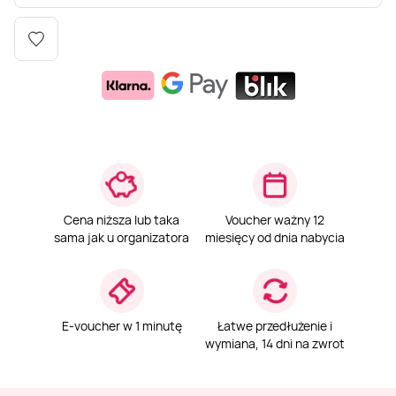
Weekend w SPA
Masaż klasyczny
Pojazdy specjalne
Fitness
Kurs żeglarski
Mazury
Masaż pleców
Jazda po torze
Sporty zimowe
Kurs motorowodny
Masaż sportowy
Jazda czołgiem
Wspinaczka
SUP
Masaż Shiatsu
Pojazdy militarne
Tenis
Cena niższa lub taka
Voucher ważny 12
sama jak u organizatora
miesięcy od dnia nabycia
Masaż Antycellulitowy
Masaż całego ciała
E-voucher w 1 minutę
Łatwe przedłużenie i
wymiana, 14 dni na zwrot
Masaż czekoladą