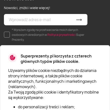
Nowości, zniżki i wiele więcej!
* Wyrażam zgodę na przetwarzanie moich danych
osobowych określonych w
Polityce prywatności
Super
Prezenty.
Superprezenty.pl korzysta z czterech
głównych typów plików cookie.
Używamy plików cookie niezbędnych do działania
O SUPERPREZENTY
strony internetowej, a także plików cookie
analitycznych, funkcjonalnych i marketingowych
O nas
(reklamowych).
Aktualności
Za Twoją zgodą pliki cookie i identyfikatory mobilne
są wykorzystywane:
Kariera w Super Prezentach
do personalizacji treści i reklam;
Blog