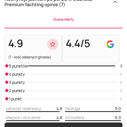
Premium Yachting opinie (7)
Ocena oferty
4.9
4.4/5
(7 - ilość oddanych głosów)
5 punktów
5
4 punkty
0
3 punkty
0
2 punkty
0
1 punkt
0
Łatwość rezerwacji
4.8
Obsługa
5.0
Miejsce i otoczenie
4.8
Atmosfera
5.0