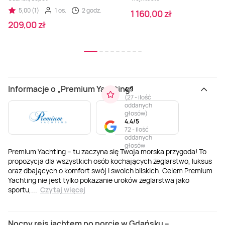
5,00 (1)
1 os.
2 godz.
1 160,00 zł
209,00 zł
Informacje o „Premium Yachting”
4.9
(
27 - ilość
oddanych
głosów
)
4.4/5
72 - ilość
oddanych
głosów
Premium Yachting – tu zaczyna się Twoja morska przygoda! To
propozycja dla wszystkich osób kochających żeglarstwo, luksus
oraz dbających o komfort swój i swoich bliskich. Celem Premium
Yachting nie jest tylko pokazanie uroków żeglarstwa jako
sportu,
...
Czytaj więcej
Nocny rejs jachtem po porcie w Gdańsku –