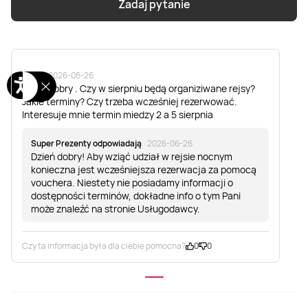
Zadaj pytanie
Basia
· 2026-06-26
Dzień dobry . Czy w sierpniu będą organiziwane rejsy?
Jakie terminy? Czy trzeba wcześniej rezerwować.
Interesuje mnie termin miedzy 2 a 5 sierpnia
Super Prezenty odpowiadają
· 2026-06-26
Dzień dobry! Aby wziąć udział w rejsie nocnym
konieczna jest wcześniejsza rezerwacja za pomocą
vouchera. Niestety nie posiadamy informacji o
dostępności terminów, dokładne info o tym Pani
może znaleźć na stronie Usługodawcy.
Czy ta informacja była dla ciebie pomocna?
0
0