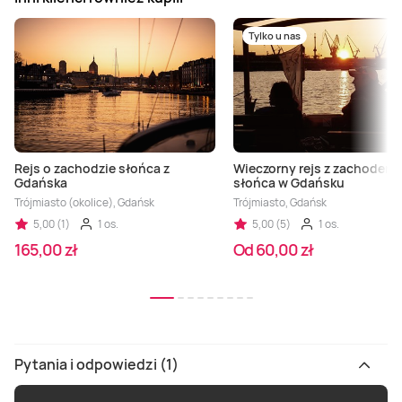
Tylko u nas
Rejs o zachodzie słońca z
Wieczorny rejs z zachodem
Gdańska
słońca w Gdańsku
Trójmiasto (okolice), Gdańsk
Trójmiasto, Gdańsk
5,00 (1)
1 os.
5,00 (5)
1 os.
165,00 zł
Od 60,00 zł
Pytania i odpowiedzi (1)