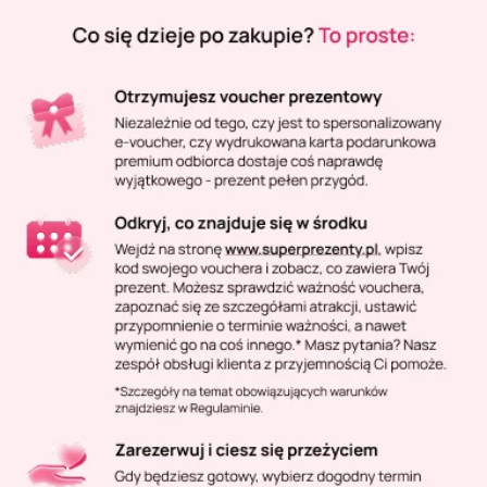
Masaż Karku
Masaż orientalny