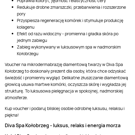
Poprawia koloryt, jędrność i elastyczność cery
Redukuje drobne zmarszczki, przebarwienia i rozszerzone
pory
Przyspiesza regenerację komórek i stymuluje produkcję
kolagenu
Efekt od razu widoczny - promienna i gładka skóra po
jednym zabiegu
Zabieg wykonywany w luksusowym spa w nadmorskim
Kołobrzegu
Voucher na mikrodermabrazję diamentową twarzy w Diva Spa
Kołobrzeg to doskonały prezent dla osoby, która chce odzyskać
świeżość i promienny wygląd. Delikatne złuszczanie diamentową
głowicą usuwa martwe komórki, oczyszcza skórę i wygładza jej
strukturę. To luksusowa pielęgnacja w spokojnej, nadmorskiej
atmosferze.
Kup voucher i podaruj bliskiej osobie odrobinę luksusu, relaksu i
piękna!
Diva Spa Kołobrzeg
-
luksus, relaks i energia morza