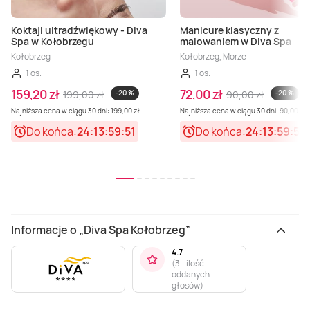
Koktajl ultradźwiękowy - Diva
Manicure klasyczny z
Spa w Kołobrzegu
malowaniem w Diva Spa
Kołobrzeg
Kołobrzeg, Morze
1 os.
1 os.
159,20 zł
72,00 zł
199,00 zł
-20 %
90,00 zł
-20 %
Najniższa cena w ciągu 30 dni: 199,00 zł
Najniższa cena w ciągu 30 dni: 90,00 zł
Do końca:
24:13:59:51
Do końca:
24:13:59:51
Informacje o „Diva Spa Kołobrzeg”
4.7
(
3 - ilość
oddanych
głosów
)