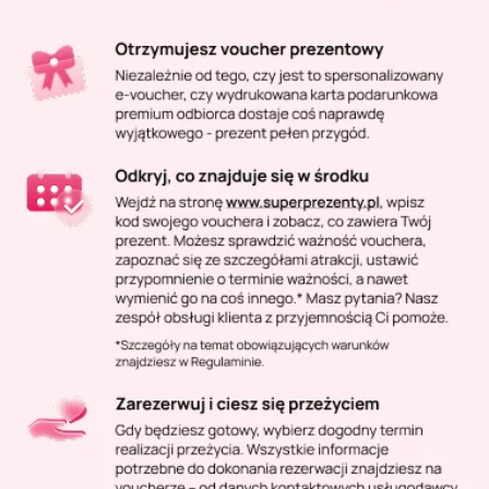
Masaż Karku
Masaż orientalny