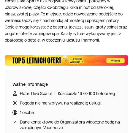
Hotel Diva Spa
to czterogwiazdkowy obiekt położony w
uzdrowiskowej części Kołobrzegu, kilka minut od szerokiej,
piaszczystej plaży. To miejsce, gdzie nowoczesne podejście do
wellness łączy się z nadmorską atmosferą i spokojem natury.
Goście mogą korzystać z basenu, jacuzzi, saun, groty solnej oraz
bogatej oferty zabiegów spa. Każdy rytuał wykonywany jest z
dbałością o detale, w otoczeniu luksusu i harmonii.
Ważne informacje
Hotel Diva Spa ul. T. Kościuszki 1678-100 Kołobrzeg.
Pogoda nie ma wpływu na realizację usługi.
1 osoba
Dane kontaktowe do Organizatora widoczne będą na
zakupionym Voucherze.