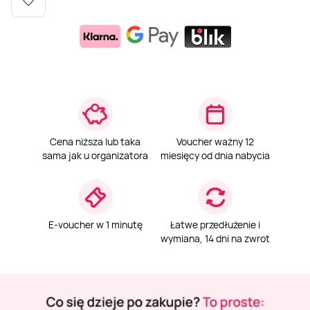
Weekend w SPA
Masaż klasyczny
Pojazdy specjalne
Fitness
Kurs żeglarski
Mazury
Masaż pleców
Jazda po torze
Sporty zimowe
Kurs motorowodny
Masaż sportowy
Jazda czołgiem
Wspinaczka
SUP
Cena niższa lub taka
Voucher ważny 12
Masaż Shiatsu
Pojazdy militarne
Tenis
sama jak u organizatora
miesięcy od dnia nabycia
Masaż Antycellulitowy
E-voucher w 1 minutę
Łatwe przedłużenie i
Masaż całego ciała
wymiana, 14 dni na zwrot
Masaż czekoladą