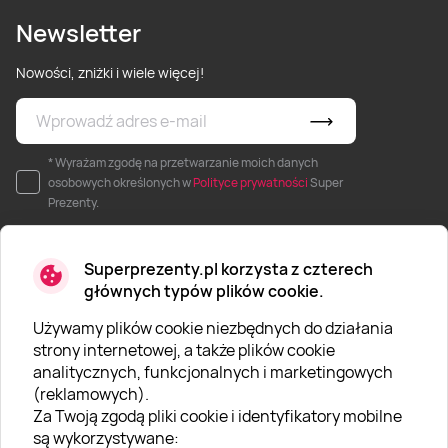
Newsletter
Nowości, zniżki i wiele więcej!
* Wyrażam zgodę na przetwarzanie moich danych
osobowych określonych w
Polityce prywatności
Super
Prezenty.
Superprezenty.pl korzysta z czterech
głównych typów plików cookie.
Używamy plików cookie niezbędnych do działania
O SUPERPREZENTY
strony internetowej, a także plików cookie
analitycznych, funkcjonalnych i marketingowych
O nas
(reklamowych).
Aktualności
Za Twoją zgodą pliki cookie i identyfikatory mobilne
są wykorzystywane:
Kariera w Super Prezentach