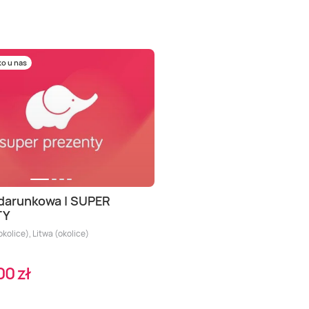
ko u nas
darunkowa | SUPER
TY
kolice), Litwa (okolice)
00 zł