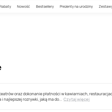
Rabaty
Nowość
Bestsellery
Prezenty na urodziny
Zestaw
e
teatrów oraz dokonanie płatności w kawiarniach, restauracja
i najlepszej rozrywki, jaką ma do
...
Czytaj więcej