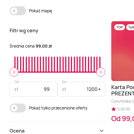
Pokaż mapę
TOP
Tyl
Filtr wg ceny
Średnia cena
99,00 zł
Od
Do
Karta Po
zł
zł
PREZEN
Cała Polska (o
Pokaż tylko przecenione oferty
5,00 (8)
Od 99,
Ocena