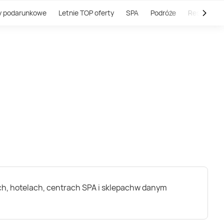
y podarunkowe
Letnie TOP oferty
SPA
Podróże
Restauracj
ch, hotelach, centrach SPA i sklepachw danym