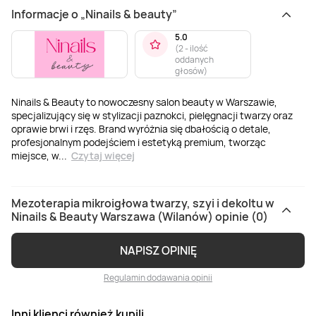
Informacje o „Ninails & beauty”
5.0
(
2 - ilość
oddanych
głosów
)
Ninails & Beauty to nowoczesny salon beauty w Warszawie,
specjalizujący się w stylizacji paznokci, pielęgnacji twarzy oraz
oprawie brwi i rzęs. Brand wyróżnia się dbałością o detale,
profesjonalnym podejściem i estetyką premium, tworząc
miejsce, w
...
Czytaj więcej
Mezoterapia mikroigłowa twarzy, szyi i dekoltu w
Ninails & Beauty Warszawa (Wilanów) opinie (0)
NAPISZ OPINIĘ
Regulamin dodawania opinii
Inni klienci również kupili