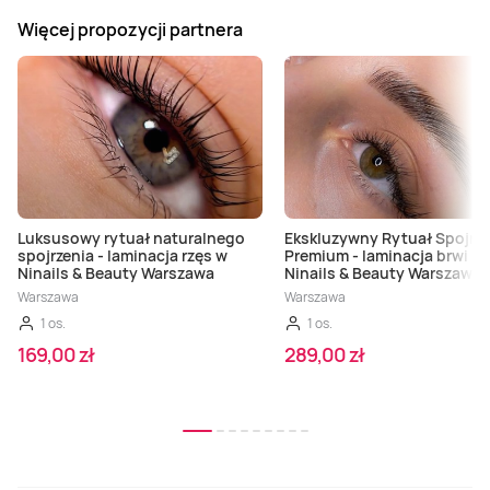
Więcej propozycji partnera
Luksusowy rytuał naturalnego
Ekskluzywny Rytuał Spojrze
spojrzenia - laminacja rzęs w
Premium - laminacja brwi i r
Ninails & Beauty Warszawa
Ninails & Beauty Warszawa
Warszawa
Warszawa
1 os.
1 os.
169,00 zł
289,00 zł