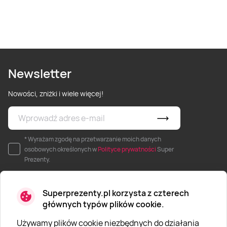
Newsletter
Nowości, zniżki i wiele więcej!
* Wyrażam zgodę na przetwarzanie moich danych
osobowych określonych w
Polityce prywatności
Super
Prezenty.
Superprezenty.pl korzysta z czterech
głównych typów plików cookie.
Używamy plików cookie niezbędnych do działania
O SUPERPREZENTY