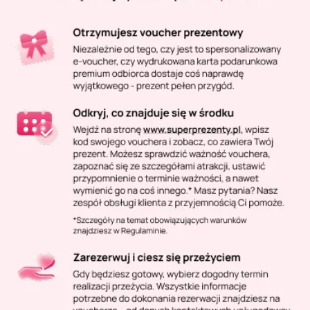
Masaż Karku
Masaż orientalny