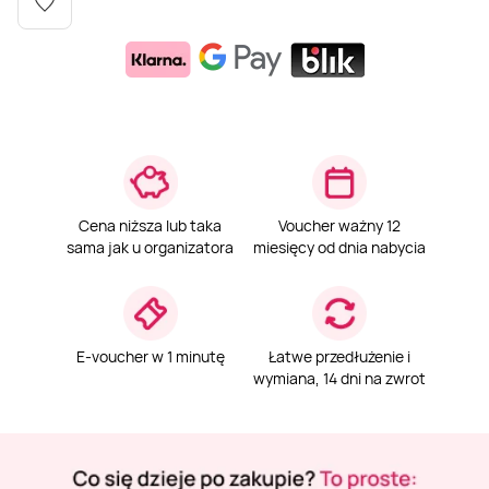
Weekend w SPA
Masaż klasyczny
Pojazdy specjalne
Fitness
Kurs żeglarski
Mazury
Masaż pleców
Jazda po torze
Sporty zimowe
Kurs motorowodny
Masaż sportowy
Jazda czołgiem
Wspinaczka
SUP
Cena niższa lub taka
Voucher ważny 12
Masaż Shiatsu
Pojazdy militarne
Tenis
sama jak u organizatora
miesięcy od dnia nabycia
Masaż Antycellulitowy
E-voucher w 1 minutę
Łatwe przedłużenie i
Masaż całego ciała
wymiana, 14 dni na zwrot
Masaż czekoladą