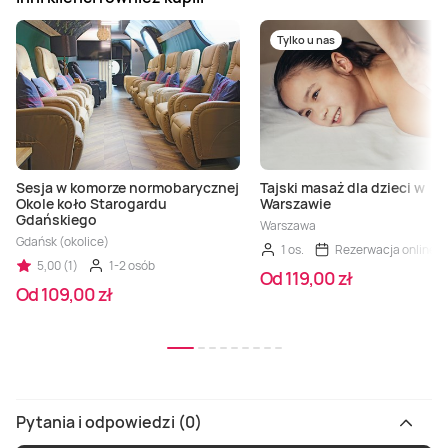
Tylko u nas
Sesja w komorze normobarycznej
Tajski masaż dla dzieci w
Okole koło Starogardu
Warszawie
Gdańskiego
Warszawa
Gdańsk (okolice)
1 os.
Rezerwacja online
5,00 (1)
1-2 osób
Od 119,00 zł
Od 109,00 zł
Pytania i odpowiedzi (0)