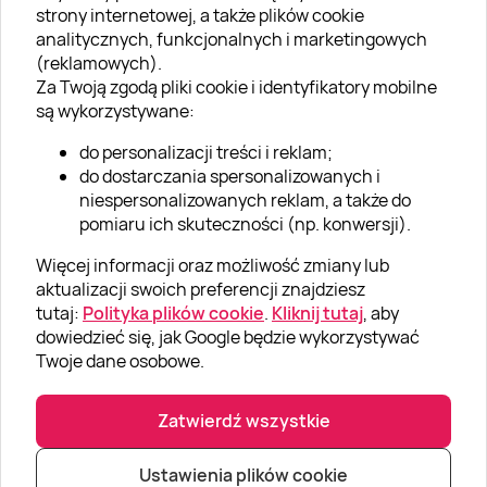
strony internetowej, a także plików cookie
analitycznych, funkcjonalnych i marketingowych
O nas
(reklamowych).
Aktualności
Za Twoją zgodą pliki cookie i identyfikatory mobilne
są wykorzystywane:
Kariera w Super Prezentach
do personalizacji treści i reklam;
Blog
do dostarczania spersonalizowanych i
Dla firm
niespersonalizowanych reklam, a także do
pomiaru ich skuteczności (np. konwersji).
Klub Lojalnościowy
Więcej informacji oraz możliwość zmiany lub
Dodaj recenzję
aktualizacji swoich preferencji znajdziesz
tutaj:
Polityka plików cookie
.
Kliknij tutaj
, aby
dowiedzieć się, jak Google będzie wykorzystywać
Informacje
Twoje dane osobowe.
GRUPA „SUPER PREZENTY“
Zatwierdź wszystkie
Ustawienia plików cookie
|
|
© Super prezenty 2026
info@superprezenty.pl
22 395 57 20