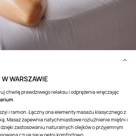
U W WARSZAWIE
uj chwilę prawdziwego relaksu i odprężenia wręczając
tarium
.
 szyi i ramion. Łączny ona elementy masażu klasycznego z
ką. Masaż zapewnia natychmiastowe rozluźnienie mięśni i
, dzięki zastosowaniu naturalnych olejków o przyjemnym
asowana czuje się w pełni komfortowo.