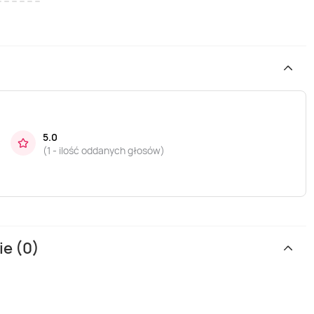
5.0
(
1 - ilość oddanych głosów
)
ie (0)