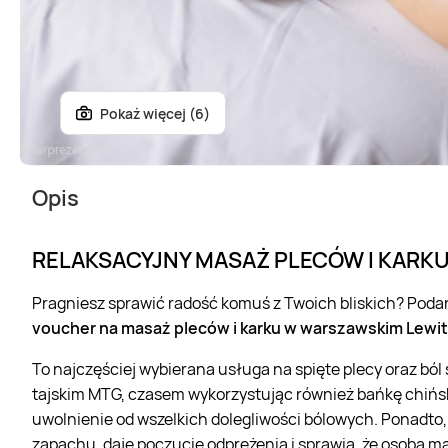
Pokaż więcej (6)
Opis
RELAKSACYJNY MASAŻ PLECÓW I KARK
Pragniesz sprawić radość komuś z Twoich bliskich? Podar
voucher na masaż pleców i karku w warszawskim Lewi
To najczęściej wybierana usługa na spięte plecy oraz ból
tajskim MTG, czasem wykorzystując również bańkę chińs
uwolnienie od wszelkich dolegliwości bólowych. Ponadto
zapachu, daje poczucie odprężenia i sprawia, że osoba m