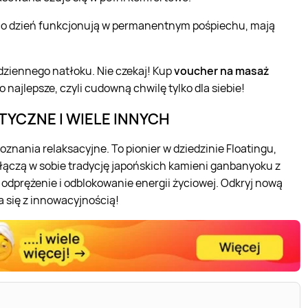
 co dzień funkcjonują w permanentnym pośpiechu, mają
odziennego natłoku. Nie czekaj! Kup
voucher na masaż
 co najlepsze, czyli cudowną chwilę tylko dla siebie!
TYCZNE I WIELE INNYCH
znania relaksacyjne. To pionier w dziedzinie Floatingu,
ączą w sobie tradycję japońskich kamieni ganbanyoku z
odprężenie i odblokowanie energii życiowej. Odkryj nową
ka się z innowacyjnością!