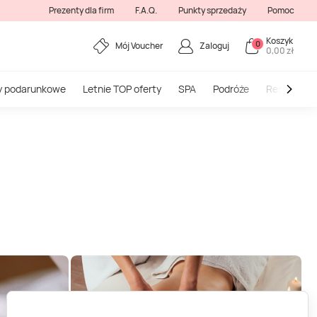
Prezenty dla firm
F.A.Q.
Punkty sprzedaży
Pomoc
Koszyk
0
Mój Voucher
Zaloguj
0,00 zł
y podarunkowe
Letnie TOP oferty
SPA
Podróże
Restauracj