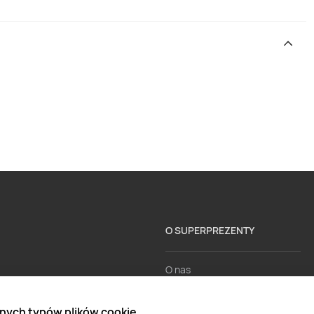
O SUPERPREZENTY
O nas
Aktualności
nych typów plików cookie.