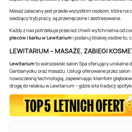
Masaż zalecany jest przede wszystkim osobom, które na
siedzący tryb pracy, są przemęczone i zestresowane.
Każdy z nas potrzebuje przecież chwili wytchnienia od c
pleców i karku w Lewitarium
i podaruj bliskiej osobie to,
LEWITARIUM – MASAŻE, ZABIEGI KOSME
Lewitarium
to warszawski salon Spa oferujący unikalne do
Ganbanyoku oraz masażu. Usługi oferowane przez salon ł
nowoczesną technologią, zapewniając klientom głębokie 
drogę do relaksu w Lewitarium – gdzie siła tradycji spoty