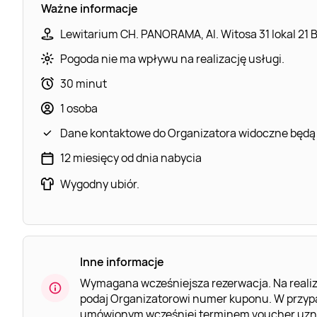
Ważne informacje
Lewitarium CH. PANORAMA, Al. Witosa 31 lokal 21 B
Pogoda nie ma wpływu na realizację usługi.
30 minut
1 osoba
Dane kontaktowe do Organizatora widoczne będą
12 miesięcy od dnia nabycia
Wygodny ubiór.
Inne informacje
Wymagana wcześniejsza rezerwacja. Na realiz
podaj Organizatorowi numer kuponu. W przypa
umówionym wcześniej terminem voucher uznaj