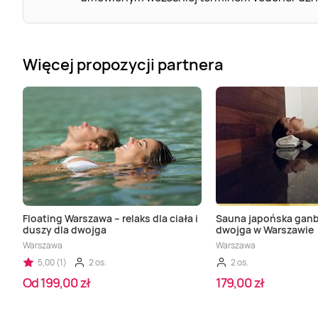
Więcej propozycji partnera
Floating Warszawa – relaks dla ciała i
Sauna japońska gan
duszy dla dwojga
dwojga w Warszawie
Warszawa
Warszawa
5,00 (1)
2 os.
2 os.
Od 199,00 zł
179,00 zł