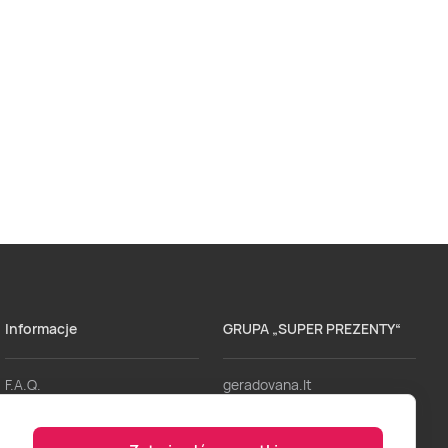
Informacje
GRUPA „SUPER PREZENTY“
F.A.Q.
geradovana.lt
Dostawa
lieliskadavana.lv