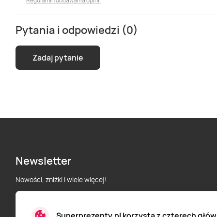
Regulamin dodawania opinii
Pytania i odpowiedzi (0)
Zadaj pytanie
Newsletter
Nowości, zniżki i wiele więcej!
Superprezenty.pl korzysta z czterech głów