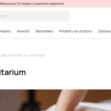
Ważny przez 12 miesięcy (z pewnymi wyjątkami)
Rabaty
Nowość
Bestsellery
Prezenty na urodziny
Zestaw
pleców i karku w Lewitarium
itarium