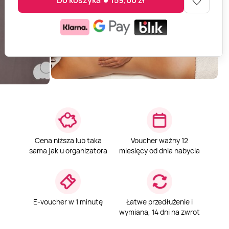
Do koszyka
159,00
zł
Cena niższa lub taka
Voucher ważny 12
sama jak u organizatora
miesięcy od dnia nabycia
E-voucher w 1 minutę
Łatwe przedłużenie i
wymiana, 14 dni na zwrot