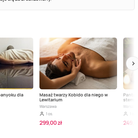
banyoku dla
Masaż twarzy Kobido dla niego w
Pantai
Lewitarium
stempl
Warszawa
Warsza
1 os.
1 os.
299,00 zł
249,0