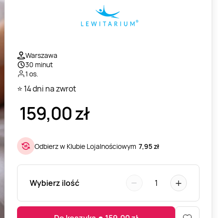
Warszawa
30 minut
1 os.
⭐ 14 dni na zwrot
159,00
zł
Odbierz w Klubie Lojalnościowym
7,95 zł
−
+
Wybierz ilość
1