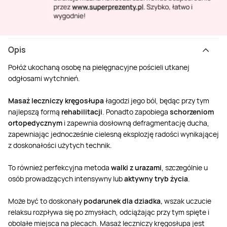
Opis
Połóż ukochaną osobę na pielęgnacyjne pościeli utkanej
odgłosami wytchnień.
Masaż leczniczy kręgosłupa
łagodzi jego ból, będąc przy tym
najlepszą formą
rehabilitacji
. Ponadto zapobiega
schorzeniom
ortopedycznym
i zapewnia dosłowną defragmentację ducha,
zapewniając jednocześnie cielesną eksplozję radości wynikającej
z doskonałości użytych technik.
To również perfekcyjna metoda
walki z urazami
, szczególnie u
osób prowadzących intensywny lub
aktywny tryb życia
.
Może być to doskonały
podarunek dla dziadka,
wszak uczucie
relaksu rozpływa się po zmysłach, odciążając przy tym spięte i
obolałe miejsca na plecach. Masaż leczniczy kręgosłupa jest