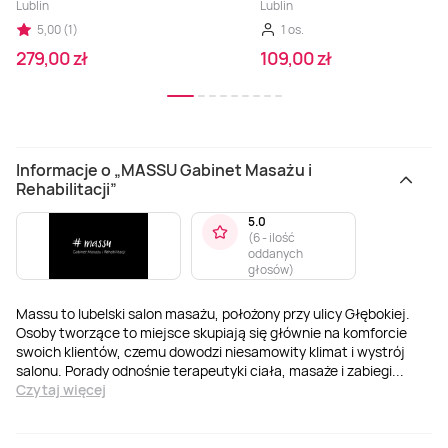
Lublin
Lublin
5,00 (1)
1 os.
279,00 zł
109,00 zł
Informacje o „MASSU Gabinet Masażu i
Rehabilitacji”
5.0
(
6 - ilość
oddanych
głosów
)
Massu to lubelski salon masażu, położony przy ulicy Głębokiej.
Osoby tworzące to miejsce skupiają się głównie na komforcie
swoich klientów, czemu dowodzi niesamowity klimat i wystrój
salonu. Porady odnośnie terapeutyki ciała, masaże i zabiegi
...
Czytaj więcej