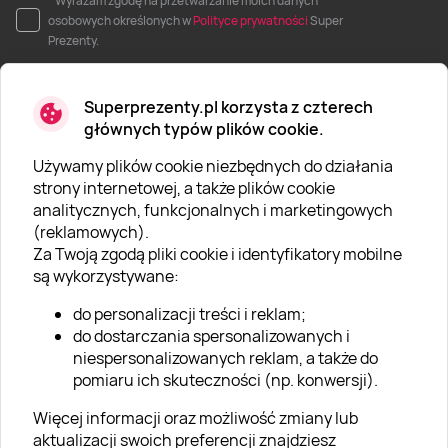
* Wyrażam zgodę na przetwarzanie moich danych
osobowych określonych w
Polityce prywatności
Super
Prezenty.
Superprezenty.pl korzysta z czterech
głównych typów plików cookie.
Używamy plików cookie niezbędnych do działania
O SUPERPREZENTY
strony internetowej, a także plików cookie
analitycznych, funkcjonalnych i marketingowych
O nas
(reklamowych).
Aktualności
Za Twoją zgodą pliki cookie i identyfikatory mobilne
są wykorzystywane:
Kariera w Super Prezentach
do personalizacji treści i reklam;
Blog
do dostarczania spersonalizowanych i
Dla firm
niespersonalizowanych reklam, a także do
pomiaru ich skuteczności (np. konwersji).
Klub Lojalnościowy
Więcej informacji oraz możliwość zmiany lub
Dodaj recenzję
aktualizacji swoich preferencji znajdziesz