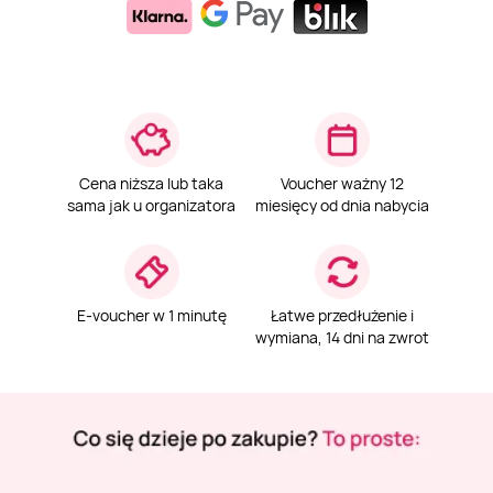
Weekend w SPA
Masaż klasyczny
Pojazdy specjalne
Fitness
Kurs żeglarski
Mazury
Masaż pleców
Jazda po torze
Sporty zimowe
Kurs motorowodny
Masaż sportowy
Jazda czołgiem
Wspinaczka
SUP
Cena niższa lub taka
Voucher ważny 12
sama jak u organizatora
miesięcy od dnia nabycia
Masaż Shiatsu
Pojazdy militarne
Tenis
Masaż Antycellulitowy
E-voucher w 1 minutę
Łatwe przedłużenie i
wymiana, 14 dni na zwrot
Masaż całego ciała
Masaż czekoladą