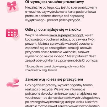
Masaż Karku
Masaż orientalny