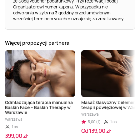
ze Sobą voucher podarunkowy. Przy rezerwacji podaj
Organizatorowi numer kuponu. W przypadku nie
odwołania wizyty na 3 godziny przed umówionym
wcześniej terminem voucher uznaje się za zrealizowany.
Więcej propozycji partnera
Odmładzająca terapia manualna
Masaż klasyczny z element
Baskin Face – Baskin Therapy w
terapii powięziowej w Wars
Warszawie
Warszawa
Warszawa
5,00 (1)
1 os.
1 os.
Od 139,00 zł
399,00 zł