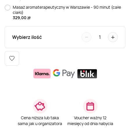
Masaż aromaterapeutyczny w Warszawie - 90 minut (całe
Weekend w SPA
Masaż klasyczny
Pojazdy specjalne
Fitness
Kurs żeglarski
ciało)
329,00
zł
Mazury
Masaż pleców
Jazda po torze
Sporty zimowe
Kurs motorowodny
−
+
Wybierz ilość
1
Masaż sportowy
Jazda czołgiem
Wspinaczka
SUP
Masaż Shiatsu
Pojazdy militarne
Tenis
Masaż Antycellulitowy
Masaż całego ciała
Masaż czekoladą
Cena niższa lub taka
Voucher ważny 12
sama jak u organizatora
miesięcy od dnia nabycia