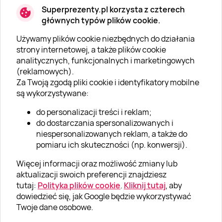
Superprezenty.pl korzysta z czterech
głównych typów plików cookie.
Używamy plików cookie niezbędnych do działania
O SUPERPREZENTY
strony internetowej, a także plików cookie
analitycznych, funkcjonalnych i marketingowych
O nas
(reklamowych).
Aktualności
Za Twoją zgodą pliki cookie i identyfikatory mobilne
są wykorzystywane:
Kariera w Super Prezentach
do personalizacji treści i reklam;
Blog
do dostarczania spersonalizowanych i
Dla firm
niespersonalizowanych reklam, a także do
pomiaru ich skuteczności (np. konwersji).
Klub Lojalnościowy
Więcej informacji oraz możliwość zmiany lub
Dodaj recenzję
aktualizacji swoich preferencji znajdziesz
tutaj:
Polityka plików cookie
.
Kliknij tutaj
, aby
dowiedzieć się, jak Google będzie wykorzystywać
Informacje
Twoje dane osobowe.