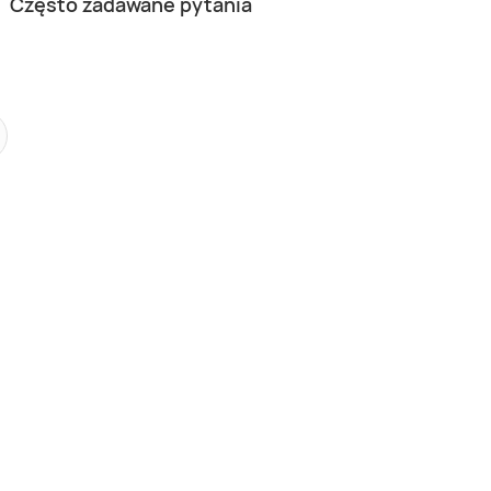
Często zadawane pytania
Kobido w Warszawie – Almonis
Zmysłowy rytuał Sweet Dream dl
dwojga w jaskini solnej w Warsza
wa
Warszawa
4,80 (5)
2 os.
0 zł
600,00 zł