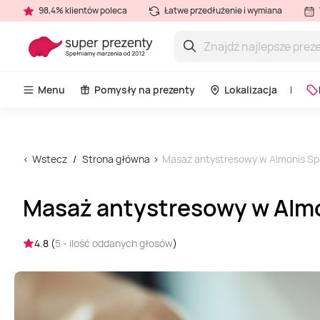
98,4% klientów poleca
Łatwe przedłużenie i wymiana
Menu
Pomysły na prezenty
Lokalizacja
Wstecz
Strona główna
Masaż antystresowy w Almonis Sp
Masaż antystresowy w Almo
4.8 (
5 - ilość oddanych głosów
)