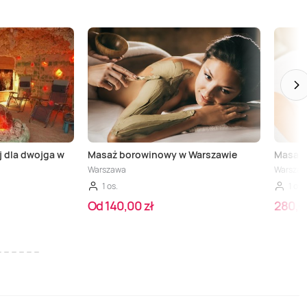
j dla dwojga w
Masaż borowinowy w Warszawie
Masaż 
Warszawa
Warsza
1 os.
1 os.
Od 140,00 zł
280,0