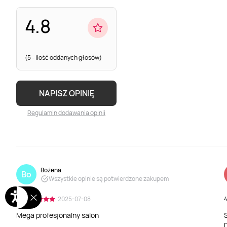
4.8
(5 - ilość oddanych głosów)
NAPISZ OPINIĘ
Regulamin dodawania opinii
Bożena
Bo
Wszystkie opinie są potwierdzone zakupem
5.0
· 2025-07-08
4
Mega profesjonalny salon