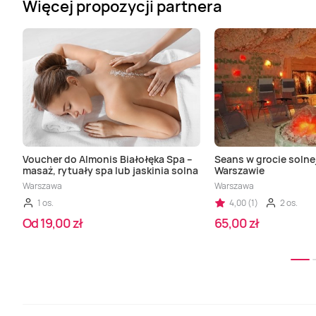
Więcej propozycji partnera
Voucher do Almonis Białołęka Spa –
Seans w grocie solne
masaż, rytuały spa lub jaskinia solna
Warszawie
Warszawa
Warszawa
1 os.
4,00 (1)
2 os.
Od 19,00 zł
65,00 zł