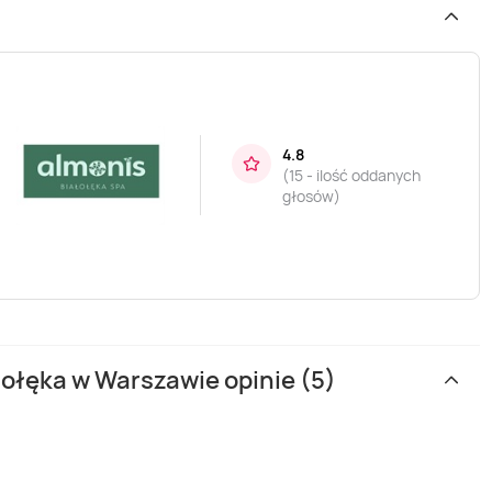
,
4.8
(
15 - ilość oddanych
głosów
)
ołęka w Warszawie opinie (5)