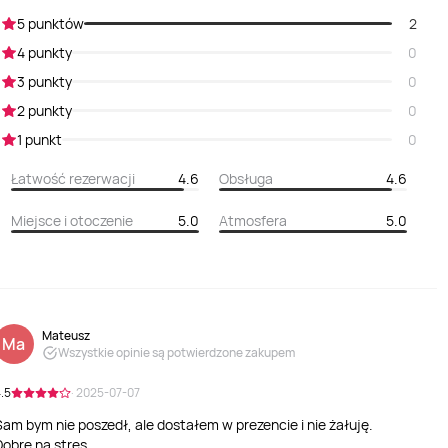
5 punktów
2
4 punkty
0
3 punkty
0
2 punkty
0
1 punkt
0
Łatwość rezerwacji
4.6
Obsługa
4.6
Miejsce i otoczenie
5.0
Atmosfera
5.0
Mateusz
Ma
Wszystkie opinie są potwierdzone zakupem
.5
· 2025-07-07
Sam bym nie poszedł, ale dostałem w prezencie i nie żałuję.
Dobre na stres