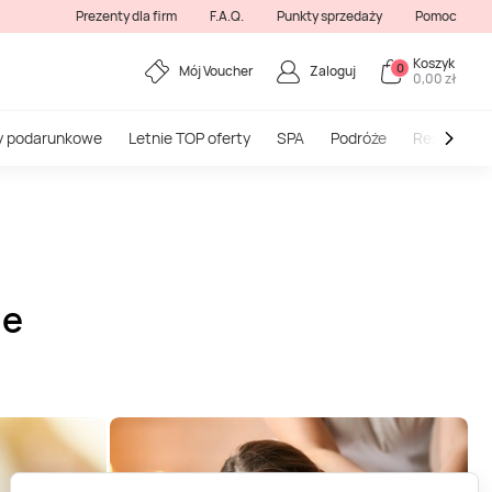
Prezenty dla firm
F.A.Q.
Punkty sprzedaży
Pomoc
Koszyk
0
Mój Voucher
Zaloguj
0,00 zł
y podarunkowe
Letnie TOP oferty
SPA
Podróże
Restauracj
ie