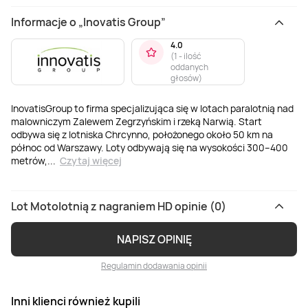
Informacje o „Inovatis Group”
4.0
(
1 - ilość
oddanych
głosów
)
InovatisGroup to firma specjalizująca się w lotach paralotnią nad
malowniczym Zalewem Zegrzyńskim i rzeką Narwią. Start
odbywa się z lotniska Chrcynno, położonego około 50 km na
północ od Warszawy. Loty odbywają się na wysokości 300–400
metrów,
...
Czytaj więcej
Lot Motolotnią z nagraniem HD opinie (0)
NAPISZ OPINIĘ
Regulamin dodawania opinii
Inni klienci również kupili