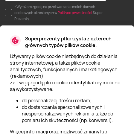
* Wyrażam zgodę na przetwarzanie moich danych
osobowych określonych w
Polityce prywatności
Super
Prezenty.
Superprezenty.pl korzysta z czterech
głównych typów plików cookie.
Używamy plików cookie niezbędnych do działania
O SUPERPREZENTY
strony internetowej, a także plików cookie
analitycznych, funkcjonalnych i marketingowych
O nas
(reklamowych).
Aktualności
Za Twoją zgodą pliki cookie i identyfikatory mobilne
są wykorzystywane:
Kariera w Super Prezentach
do personalizacji treści i reklam;
Blog
do dostarczania spersonalizowanych i
Dla firm
niespersonalizowanych reklam, a także do
pomiaru ich skuteczności (np. konwersji).
Klub Lojalnościowy
Więcej informacji oraz możliwość zmiany lub
Dodaj recenzję