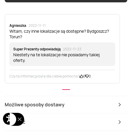
Agnieszka
· 2022-11-11
Witam, czy inne lokalizacje są dostępne? Bydgoszcz?
Torun?
Super Prezenty odpowiadają
· 2022-11-23
Niestety na te lokalizacje nie posiadamy takiej
oferty.
Czy ta informacja była dla ciebie pomocna?
0
0
Możliwe sposoby dostawy
Płatność