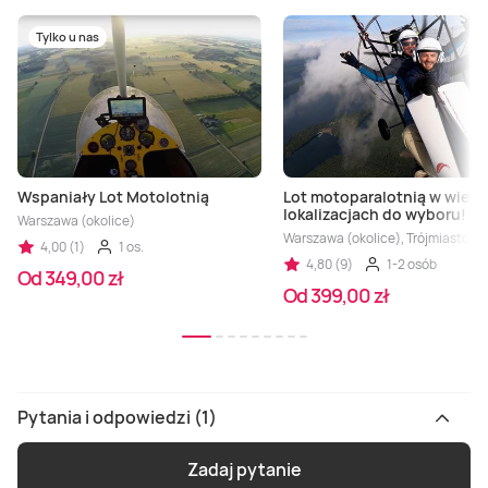
Tylko u nas
Wspaniały Lot Motolotnią
Lot motoparalotnią w wielu
lokalizacjach do wyboru!
Warszawa (okolice)
Warszawa (okolice), Trójmiasto (ok
4,00 (1)
1 os.
4,80 (9)
1-2 osób
Od 349,00 zł
Od 399,00 zł
Pytania i odpowiedzi (1)
Zadaj pytanie