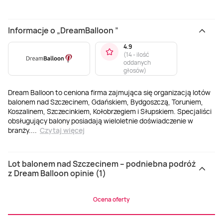
Informacje o „DreamBalloon ”
4.9
(
14 - ilość
oddanych
głosów
)
Dream Balloon to ceniona firma zajmująca się organizacją lotów
balonem nad Szczecinem, Gdańskiem, Bydgoszczą, Toruniem,
Koszalinem, Szczecinkiem, Kołobrzegiem i Słupskiem. Specjaliści
obsługujący balony posiadają wieloletnie doświadczenie w
branży.
...
Czytaj więcej
Lot balonem nad Szczecinem – podniebna podróż
z Dream Balloon opinie (1)
Ocena oferty