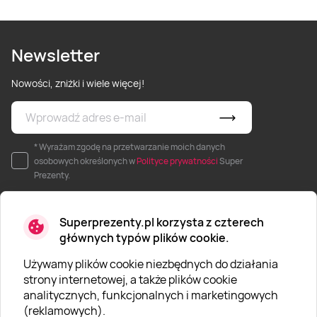
Newsletter
Nowości, zniżki i wiele więcej!
* Wyrażam zgodę na przetwarzanie moich danych
osobowych określonych w
Polityce prywatności
Super
Prezenty.
Superprezenty.pl korzysta z czterech
głównych typów plików cookie.
Używamy plików cookie niezbędnych do działania
O SUPERPREZENTY
strony internetowej, a także plików cookie
analitycznych, funkcjonalnych i marketingowych
O nas
(reklamowych).