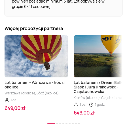
powinien posiadać minimum 6 lat. Lot odbywa się w
grupie 6-21 osobowej.
Więcej propozycji partnera
Lot balonem - Warszawa - Łódź i
Lot balonem z Dream Balloo
okolice
Śląsk i Jura Krakowsko-
Częstochowska
Warszawa (okolice), Łódź (okolice)
Kraków (okolice), Częstochowa (ok
1 os.
1 os.
1 godz.
649,00 zł
649,00 zł