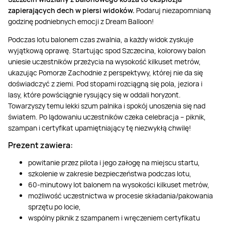
zapierających dech w piersi widoków.
Podaruj niezapomnianą
godzinę podniebnych emocji z Dream Balloon!
Podczas lotu balonem czas zwalnia, a każdy widok zyskuje
wyjątkową oprawę. Startując spod Szczecina, kolorowy balon
uniesie uczestników przeżycia na wysokość kilkuset metrów,
ukazując Pomorze Zachodnie z perspektywy, której nie da się
doświadczyć z ziemi. Pod stopami rozciągną się pola, jeziora i
lasy, które powściągnie rysujący się w oddali horyzont.
Towarzyszy temu lekki szum palnika i spokój unoszenia się nad
światem. Po lądowaniu uczestników czeka celebracja – piknik,
szampan i certyfikat upamiętniający tę niezwykłą chwilę!
Prezent zawiera:
powitanie przez pilota i jego załogę na miejscu startu,
szkolenie w zakresie bezpieczeństwa podczas lotu,
60-minutowy lot balonem na wysokości kilkuset metrów,
możliwość uczestnictwa w procesie składania/pakowania
sprzętu po locie,
wspólny piknik z szampanem i wręczeniem certyfikatu