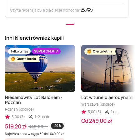
Czy ta recenzja była dla ciebie pomocna?
0
0
Inni klienci również kupili
Tylko u nas
SUPER OFERTA
Niesamowity Lot Balonem -
Lot w tunelu aerodynamic
Poznań
Warszawa (okolice)
Poznań (okolice)
5,00 (5)
1 os.
5,00 (3)
1-2 osób
Od 249,00 zł
519,20 zł
649,00 zł
-20 %
Najniższa cena w ciągu 30 dni: 649,00 zł