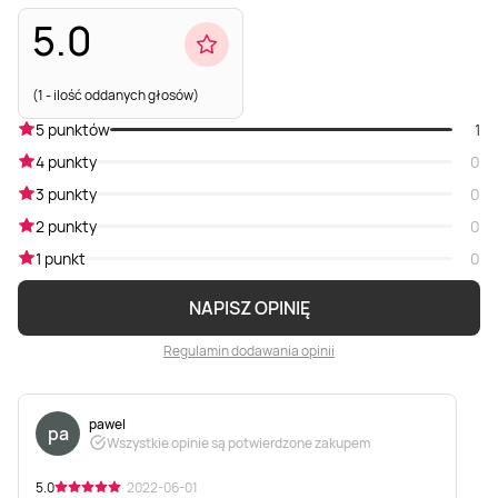
5.0
(1 - ilość oddanych głosów)
5 punktów
1
4 punkty
0
3 punkty
0
2 punkty
0
1 punkt
0
NAPISZ OPINIĘ
Regulamin dodawania opinii
pawel
pa
Wszystkie opinie są potwierdzone zakupem
5.0
· 2022-06-01