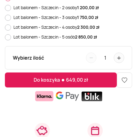
Lot balonem - Szczecin - 2 osoby
1 200,00
zł
Weekend w SPA
Masaż klasyczny
Pojazdy specjalne
Fitness
Kurs żeglarski
Lot balonem - Szczecin - 3 osoby
1 750,00
zł
Lot balonem - Szczecin - 4 osoby
2 300,00
zł
Mazury
Masaż pleców
Jazda po torze
Sporty zimowe
Kurs motorowodny
Lot balonem - Szczecin - 5 osób
2 850,00
zł
Masaż sportowy
Jazda czołgiem
Wspinaczka
SUP
−
+
Wybierz ilość
1
Masaż Shiatsu
Pojazdy militarne
Tenis
Do koszyka
649,00
zł
Masaż Antycellulitowy
Masaż całego ciała
Masaż czekoladą