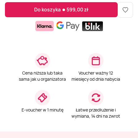
Do koszyka
599,00
zł
Weekend w SPA
Masaż klasyczny
Pojazdy specjalne
Fitness
Kurs żeglarski
Mazury
Masaż pleców
Jazda po torze
Sporty zimowe
Kurs motorowodny
Masaż sportowy
Jazda czołgiem
Wspinaczka
SUP
Masaż Shiatsu
Pojazdy militarne
Tenis
Cena niższa lub taka
Voucher ważny 12
sama jak u organizatora
miesięcy od dnia nabycia
Masaż Antycellulitowy
Masaż całego ciała
E-voucher w 1 minutę
Łatwe przedłużenie i
wymiana, 14 dni na zwrot
Masaż czekoladą