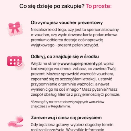
Masaż Karku
Masaż orientalny