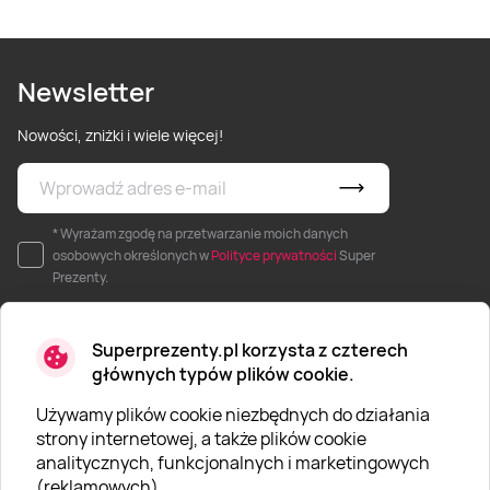
Newsletter
Nowości, zniżki i wiele więcej!
* Wyrażam zgodę na przetwarzanie moich danych
osobowych określonych w
Polityce prywatności
Super
Prezenty.
Superprezenty.pl korzysta z czterech
głównych typów plików cookie.
Używamy plików cookie niezbędnych do działania
O SUPERPREZENTY
strony internetowej, a także plików cookie
analitycznych, funkcjonalnych i marketingowych
O nas
(reklamowych).