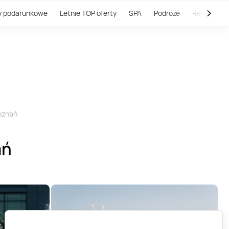
y podarunkowe
Letnie TOP oferty
SPA
Podróże
Restauracj
Poznań
ań