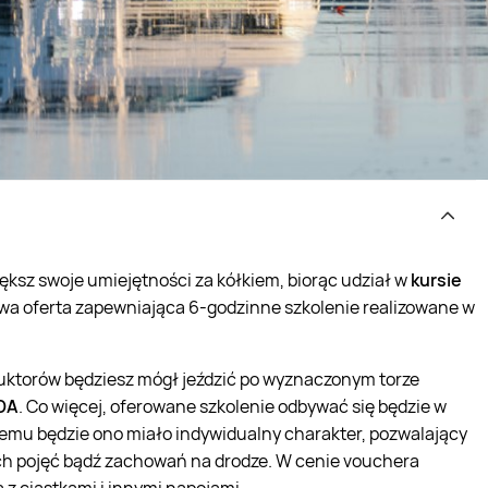
większ swoje umiejętności za kółkiem, biorąc udział w
kursie
owa oferta zapewniająca 6-godzinne szkolenie realizowane w
uktorów będziesz mógł jeździć po wyznaczonym torze
DA
. Co więcej, oferowane szkolenie odbywać się będzie w
emu będzie ono miało indywidualny charakter, pozwalający
ch pojęć bądź zachowań na drodze. W cenie vouchera
z ciastkami i innymi napojami.