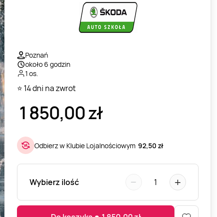
Poznań
około 6 godzin
1 os.
⭐ 14 dni na zwrot
1 850,00
zł
Odbierz w Klubie Lojalnościowym
92,50 zł
−
+
Wybierz ilość
1