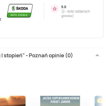
5.0
(
2 - ilość oddanych
głosów
)
z
 I stopień" - Poznań opinie (0)