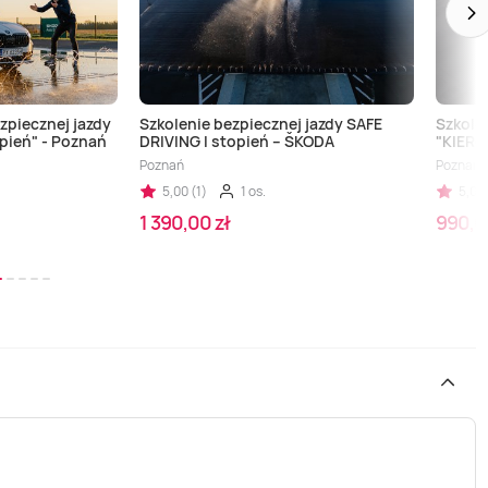
zpiecznej jazdy
Szkolenie bezpiecznej jazdy SAFE
Szkole
topień" - Poznań
DRIVING I stopień – ŠKODA
"KIER
Poznań
Poznań
5,00 (1)
1 os.
5,00 
1 390,00 zł
990,0