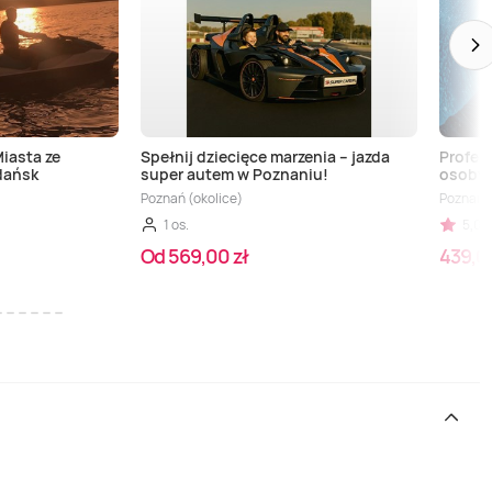
iasta ze
Spełnij dziecięce marzenia – jazda
Profesj
dańsk
super autem w Poznaniu!
osoby 
Poznań (okolice)
Poznań
1 os.
5,00 
Od 569,00 zł
439,00