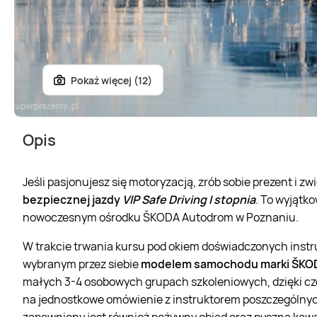
Pokaż więcej (12)
Opis
Jeśli pasjonujesz się motoryzacją, zrób sobie prezent i z
bezpiecznej jazdy
VIP Safe Driving I stopnia
. To wyjątk
nowoczesnym ośrodku ŠKODA Autodrom w Poznaniu.
W trakcie trwania kursu pod okiem doświadczonych instr
wybranym przez siebie
modelem samochodu marki ŠKO
małych 3-4 osobowych grupach szkoleniowych, dzięki cz
na jednostkowe omówienie z instruktorem poszczególny
zapewniony jest również pożywny obiad oraz pyszna kawa 