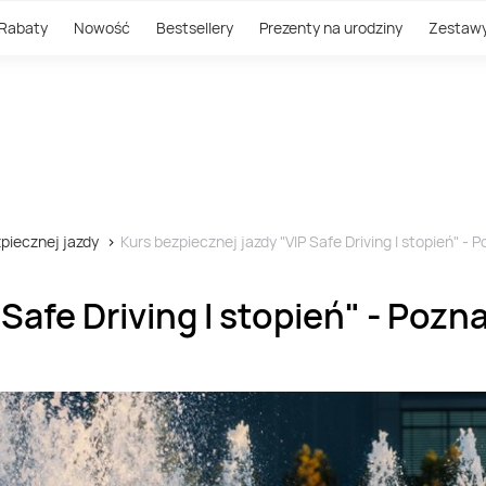
Rabaty
Nowość
Bestsellery
Prezenty na urodziny
Zestaw
piecznej jazdy
Kurs bezpiecznej jazdy "VIP Safe Driving I stopień" - 
Safe Driving I stopień" - Pozn