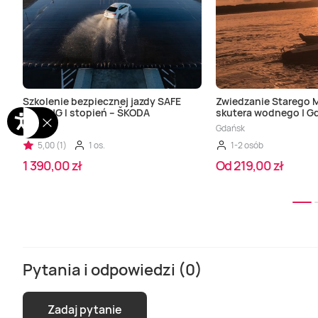
Szkolenie bezpiecznej jazdy SAFE
Zwiedzanie Starego M
DRIVING I stopień – ŠKODA
skutera wodnego | G
Poznań
Gdańsk
5,00 (1)
1 os.
1-2 osób
1 390,00 zł
Od 219,00 zł
Pytania i odpowiedzi (0)
Zadaj pytanie