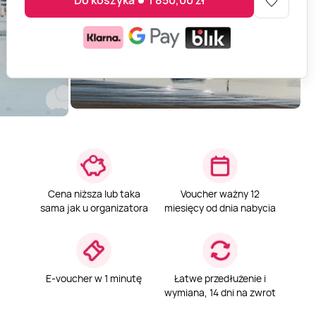
Do koszyka
1 850,00
zł
Cena niższa lub taka
Voucher ważny 12
sama jak u organizatora
miesięcy od dnia nabycia
E-voucher w 1 minutę
Łatwe przedłużenie i
wymiana, 14 dni na zwrot