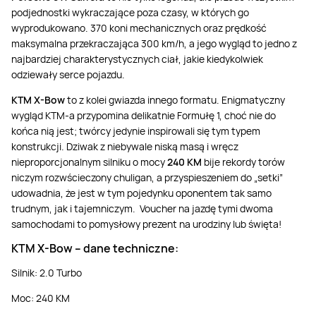
podjednostki wykraczające poza czasy, w których go
wyprodukowano. 370 koni mechanicznych oraz prędkość
maksymalna przekraczająca 300 km/h, a jego wygląd to jedno z
najbardziej charakterystycznych ciał, jakie kiedykolwiek
odziewały serce pojazdu.
KTM X-Bow
to z kolei gwiazda innego formatu. Enigmatyczny
wygląd KTM-a przypomina delikatnie Formułę 1, choć nie do
końca nią jest; twórcy jedynie inspirowali się tym typem
konstrukcji. Dziwak z niebywale niską masą i wręcz
nieproporcjonalnym silniku o mocy
240 KM
bije rekordy torów
niczym rozwścieczony chuligan, a przyspieszeniem do „setki”
udowadnia, że jest w tym pojedynku oponentem tak samo
trudnym, jak i tajemniczym. Voucher na jazdę tymi dwoma
samochodami to pomysłowy prezent na urodziny lub święta!
KTM X-Bow – dane techniczne:
Silnik: 2.0 Turbo
Moc: 240 KM