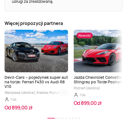
usługi za zrealizowaną.
Więcej propozycji partnera
Nowość
Devil-Cars – pojedynek super aut
Jazda Chevrolet Corvette C
na torze: Ferrari F430 vs Audi R8
Stingray po Torze Poznań
V10
Poznań (okolice)
Warszawa (okolice), Kraków, Poznań, Wrocław, Łódź, Białystok, Gdańsk, Radom
i inne
1 os.
1 os.
Od 899,00 zł
Od 899,00 zł