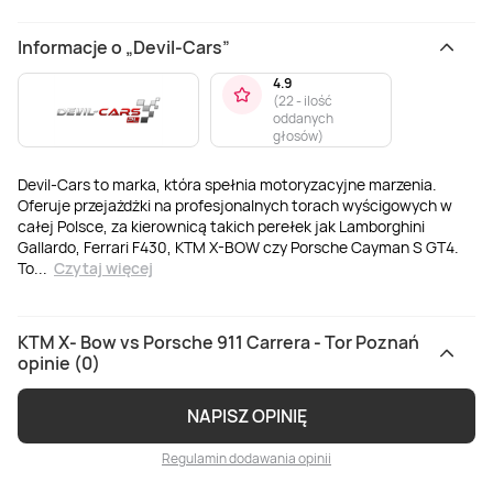
Informacje o „Devil-Cars”
4.9
(
22 - ilość
oddanych
głosów
)
Devil-Cars to marka, która spełnia motoryzacyjne marzenia.
Oferuje przejażdżki na profesjonalnych torach wyścigowych w
całej Polsce, za kierownicą takich perełek jak Lamborghini
Gallardo, Ferrari F430, KTM X-BOW czy Porsche Cayman S GT4.
To
...
Czytaj więcej
KTM X- Bow vs Porsche 911 Carrera - Tor Poznań
opinie (0)
NAPISZ OPINIĘ
Regulamin dodawania opinii