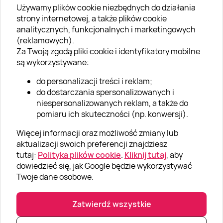
Używamy plików cookie niezbędnych do działania
O SUPERPREZENTY
strony internetowej, a także plików cookie
analitycznych, funkcjonalnych i marketingowych
O nas
(reklamowych).
Aktualności
Za Twoją zgodą pliki cookie i identyfikatory mobilne
są wykorzystywane:
Kariera w Super Prezentach
do personalizacji treści i reklam;
Blog
do dostarczania spersonalizowanych i
Dla firm
niespersonalizowanych reklam, a także do
pomiaru ich skuteczności (np. konwersji).
Klub Lojalnościowy
Więcej informacji oraz możliwość zmiany lub
Dodaj recenzję
aktualizacji swoich preferencji znajdziesz
tutaj:
Polityka plików cookie
.
Kliknij tutaj
, aby
dowiedzieć się, jak Google będzie wykorzystywać
Informacje
Twoje dane osobowe.
GRUPA „SUPER PREZENTY“
Zatwierdź wszystkie