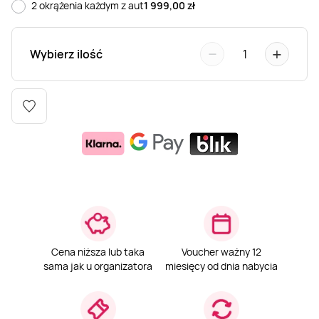
2 okrążenia każdym z aut
1 999,00
zł
Weekend w SPA
Masaż klasyczny
Pojazdy specjalne
Fitness
Kurs żeglarski
−
+
Wybierz ilość
1
Mazury
Masaż pleców
Jazda po torze
Sporty zimowe
Kurs motorowodny
Masaż sportowy
Jazda czołgiem
Wspinaczka
SUP
Masaż Shiatsu
Pojazdy militarne
Tenis
Masaż Antycellulitowy
Masaż całego ciała
Cena niższa lub taka
Voucher ważny 12
sama jak u organizatora
miesięcy od dnia nabycia
Masaż czekoladą