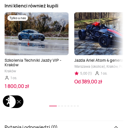
Inni klienci również kupili
Tylko u nas
Szkolenia Techniki Jazdy VIP -
Jazda Ariel Atom 4 generacji
Kraków
Warszawa (okolice), Kraków, Poznań
Kraków
5,00 (1)
1 os.
1 os.
Od 389,00 zł
1 800,00 zł
Pytania i odpowiedzi (0)