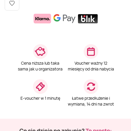
Weekend w SPA
Masaż klasyczny
Pojazdy specjalne
Fitness
Kurs żeglarski
Mazury
Masaż pleców
Jazda po torze
Sporty zimowe
Kurs motorowodny
Masaż sportowy
Jazda czołgiem
Wspinaczka
SUP
Masaż Shiatsu
Pojazdy militarne
Tenis
Cena niższa lub taka
Voucher ważny 12
sama jak u organizatora
miesięcy od dnia nabycia
Masaż Antycellulitowy
Masaż całego ciała
E-voucher w 1 minutę
Łatwe przedłużenie i
wymiana, 14 dni na zwrot
Masaż czekoladą