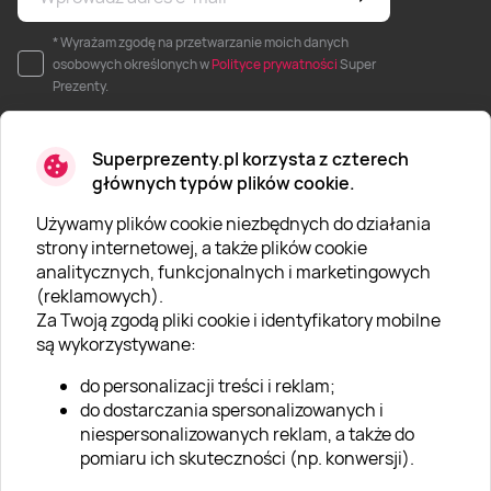
* Wyrażam zgodę na przetwarzanie moich danych
osobowych określonych w
Polityce prywatności
Super
Prezenty.
Superprezenty.pl korzysta z czterech
głównych typów plików cookie.
Używamy plików cookie niezbędnych do działania
O SUPERPREZENTY
strony internetowej, a także plików cookie
analitycznych, funkcjonalnych i marketingowych
O nas
(reklamowych).
Aktualności
Za Twoją zgodą pliki cookie i identyfikatory mobilne
są wykorzystywane:
Kariera w Super Prezentach
do personalizacji treści i reklam;
Blog
do dostarczania spersonalizowanych i
Dla firm
niespersonalizowanych reklam, a także do
pomiaru ich skuteczności (np. konwersji).
Klub Lojalnościowy