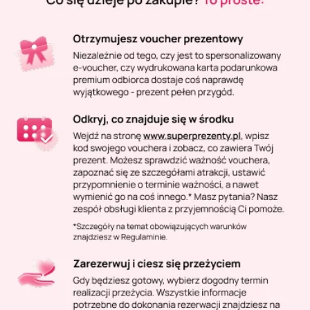
Masaż Karku
Masaż orientalny