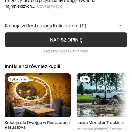
te rzeczy, dlatego przykładamy uwagę nawet do
najmniejszych
...
Czytaj więcej
Kolacja w Restauracji Italia opinie (0)
NAPISZ OPINIĘ
Regulamin dodawania opinii
Inni klienci również kupili
Tylko u nas
TOP
Kolacja dla Dwojga w Restauracji
Jazda Monster Truckiem
Ratuszova
Warszawa (okolice), Poznań (okoli