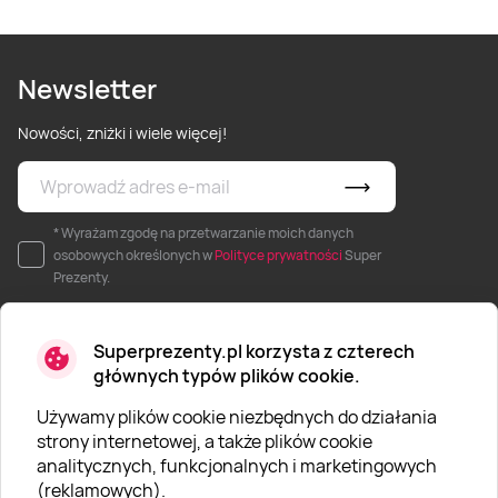
Newsletter
Nowości, zniżki i wiele więcej!
* Wyrażam zgodę na przetwarzanie moich danych
osobowych określonych w
Polityce prywatności
Super
Prezenty.
Superprezenty.pl korzysta z czterech
głównych typów plików cookie.
Używamy plików cookie niezbędnych do działania
O SUPERPREZENTY
strony internetowej, a także plików cookie
analitycznych, funkcjonalnych i marketingowych
O nas
(reklamowych).