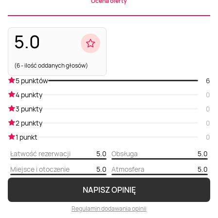
Ocena oferty
5.0
(6 - ilość oddanych głosów)
5 punktów
6
4 punkty
0
3 punkty
0
2 punkty
0
1 punkt
0
Łatwość rezerwacji
5.0
Obsługa
5.0
Miejsce i otoczenie
5.0
Atmosfera
5.0
NAPISZ OPINIĘ
Regulamin dodawania opinii