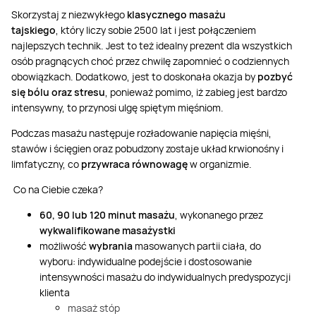
Skorzystaj z niezwykłego
klasycznego masażu
tajskiego
, który liczy sobie 2500 lat i jest połączeniem
najlepszych technik. Jest to też idealny prezent dla wszystkich
osób pragnących choć przez chwilę zapomnieć o codziennych
obowiązkach. Dodatkowo, jest to doskonała okazja by
pozbyć
się
bólu oraz stresu
, ponieważ pomimo, iż zabieg jest bardzo
intensywny, to przynosi ulgę spiętym mięśniom.
Podczas masażu następuje rozładowanie napięcia mięśni,
stawów i ścięgien oraz pobudzony zostaje układ krwionośny i
limfatyczny, co
przywraca równowagę
w organizmie.
Co na Ciebie czeka?
60, 90 lub 120 minut
masaż
u
,
wykonan
ego
przez
wykwalifikowane masażystki
możliwość
wybrania
masowanych partii ciała, do
wyboru:
indywidualne podejście i dostosowanie
intensywności masażu do indywidualnych predyspozycji
klienta
masaż stóp