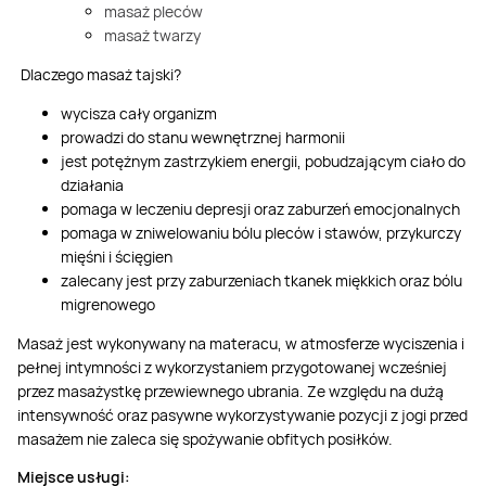
masaż pleców
masaż twarzy
Dlaczego masaż tajski?
wycisza cały organizm
prowadz
i
do stanu
wewnętrznej harmonii
jest
potężnym
zastrzykiem energii
, pobudzającym ciało do
działania
p
omaga
w leczeniu depresji
oraz
zaburzeń emocjonalnych
pomaga w zniwelowaniu bólu pleców i stawów, przykurczy
mięśni i ścięgien
zalecany jest przy zaburzeniach tkanek miękkich oraz bólu
migrenowego
Masaż jest wykonywany na materacu, w atmosferze wyciszenia i
pełnej intymności z wykorzystaniem przygotowanej wcześniej
przez masażystkę przewiewnego ubrania. Ze względu na dużą
intensywność oraz pasywne wykorzystywanie pozycji z jogi przed
masażem nie zaleca się spożywanie obfitych posiłków.
Miejsce usługi: