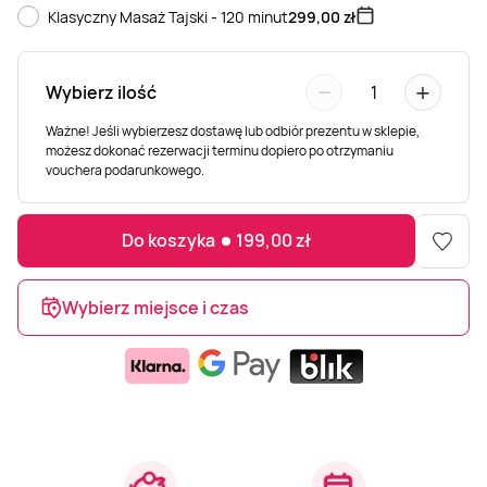
Klasyczny Masaż Tajski - 120 minut
299,00
zł
Weekend w SPA
Masaż klasyczny
Pojazdy specjalne
Fitness
Kurs żeglarski
−
+
Wybierz ilość
1
Mazury
Masaż pleców
Jazda po torze
Sporty zimowe
Kurs motorowodny
Ważne! Jeśli wybierzesz dostawę lub odbiór prezentu w sklepie,
możesz dokonać rezerwacji terminu dopiero po otrzymaniu
Masaż sportowy
Jazda czołgiem
Wspinaczka
SUP
vouchera podarunkowego.
Masaż Shiatsu
Pojazdy militarne
Tenis
Do koszyka
199,00
zł
Masaż Antycellulitowy
Wybierz miejsce i czas
Masaż całego ciała
Masaż czekoladą