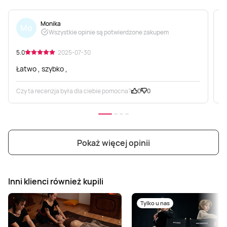
Monika
Mo
Wszystkie opinie są potwierdzone zakupem
5.0
· 2025-07-30
5
Łatwo , szybko ,
O
Czy ta recenzja była dla ciebie pomocna?
0
0
C
Pokaż więcej opinii
Inni klienci również kupili
Tylko u nas