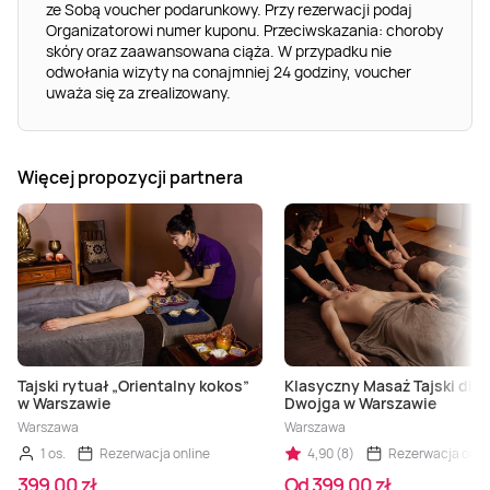
ze Sobą voucher podarunkowy. Przy rezerwacji podaj
Organizatorowi numer kuponu. Przeciwskazania: choroby
skóry oraz zaawansowana ciąża. W przypadku nie
odwołania wizyty na conajmniej 24 godziny, voucher
uważa się za zrealizowany.
Więcej propozycji partnera
Tajski rytuał „Orientalny kokos”
Klasyczny Masaż Tajski dla
w Warszawie
Dwojga w Warszawie
Warszawa
Warszawa
1 os.
Rezerwacja online
4,90 (8)
Rezerwacja onli
399,00 zł
Od 399,00 zł