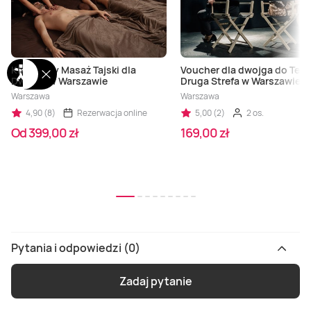
Klasyczny Masaż Tajski dla
Voucher dla dwojga do Teat
Dwojga w Warszawie
Druga Strefa w Warszawie
Warszawa
Warszawa
4,90 (8)
Rezerwacja online
5,00 (2)
2 os.
Od 399,00 zł
169,00 zł
Pytania i odpowiedzi (0)
Zadaj pytanie