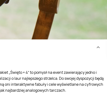
kiet „Święto × 4” to pomysł na event zawierający jedno i
zacji o laur najlepszego strzelca. Do swojej dyspozycji będą
zmą oni interaktywne fabuły i cele wyświetlane na cyfrowych
jak najbardziej analogowych tarczach.