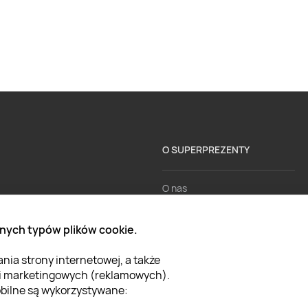
O SUPERPREZENTY
O nas
Aktualności
nych typów plików cookie.
Kariera w Super Prezentach
ia strony internetowej, a także
Blog
 i marketingowych (reklamowych).
Dla firm
mobilne są wykorzystywane: