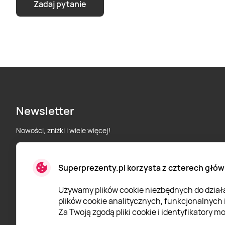
Zadaj pytanie
Newsletter
Nowości, zniżki i wiele więcej!
Superprezenty.pl korzysta z czterech głów
* Wyrażam zgodę na przetwarzanie moich danych osobowych
określonych w
Polityce prywatności
Super Prezenty.
Używamy plików cookie niezbędnych do działan
plików cookie analitycznych, funkcjonalnych
Za Twoją zgodą pliki cookie i identyfikatory 