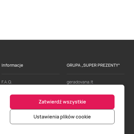
Informacje
GRUPA „SUPER PREZENTY“
F.A.Q.
geradovana.lt
Dostawa
lieliskadavana.lv
Zatwierdź wszystkie
Regulaminy
bookitnow.lt
Formy Płatności
Ustawienia plików cookie
Punkty sprzedaży