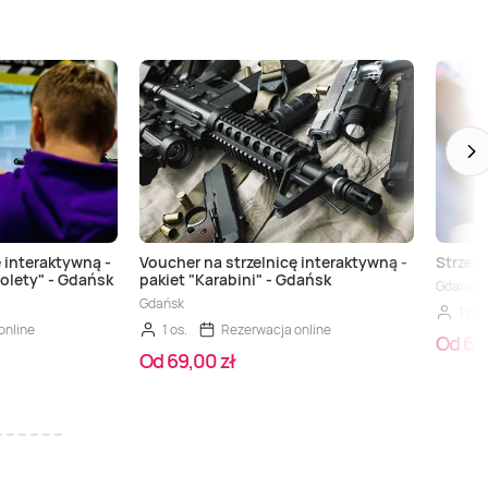
 interaktywną -
Voucher na strzelnicę interaktywną -
Strzela
tolety" - Gdańsk
pakiet "Karabini" - Gdańsk
Gdańsk
Gdańsk
1 os.
online
1 os.
Rezerwacja online
Od 69,
Od 69,00 zł