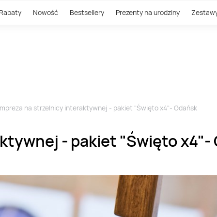
Rabaty
Nowość
Bestsellery
Prezenty na urodziny
Zestaw
Impreza na strzelnicy interaktywnej - pakiet "Święto x4"- Gdańsk
aktywnej - pakiet "Święto x4"