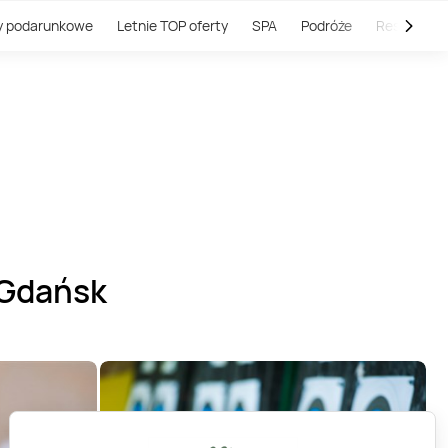
y podarunkowe
Letnie TOP oferty
SPA
Podróże
Restauracj
- Gdańsk