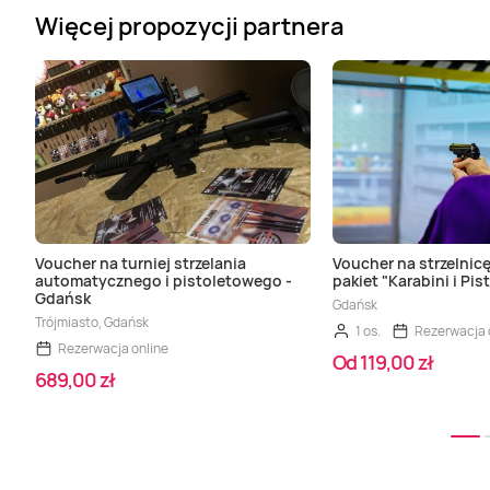
Więcej propozycji partnera
Voucher na turniej strzelania
Voucher na strzelnicę
automatycznego i pistoletowego -
pakiet "Karabini i Pis
Gdańsk
Gdańsk
Trójmiasto, Gdańsk
1 os.
Rezerwacja 
Rezerwacja online
Od 119,00 zł
689,00 zł