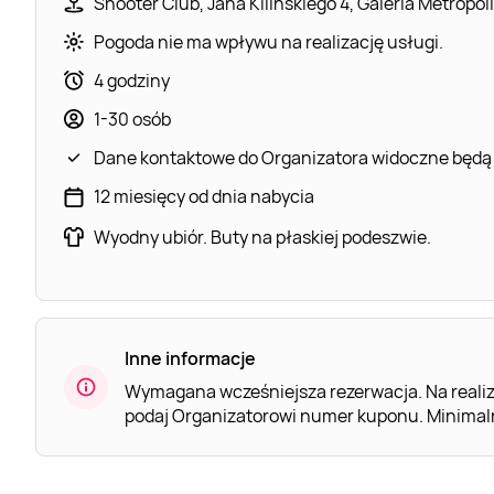
Shooter Club, Jana Kilińskiego 4, Galeria Metropol
Pogoda nie ma wpływu na realizację usługi.
4 godziny
1-30 osób
Dane kontaktowe do Organizatora widoczne będą
12 miesięcy od dnia nabycia
Wyodny ubiór. Buty na płaskiej podeszwie.
Inne informacje
Wymagana wcześniejsza rezerwacja. Na realiz
podaj Organizatorowi numer kuponu. Minimalny