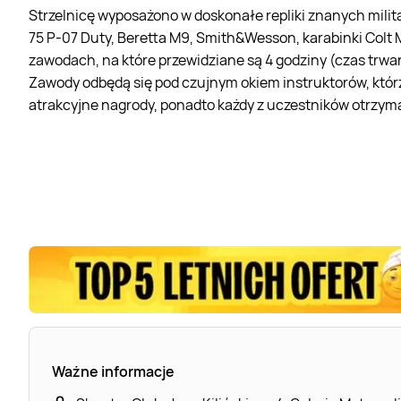
Strzelnicę wyposażono w doskonałe repliki znanych milita
75 P-07 Duty, Beretta M9, Smith&Wesson, karabinki Colt 
zawodach, na które przewidziane są 4 godziny (czas trwa
Zawody odbędą się pod czujnym okiem instruktorów, którz
atrakcyjne nagrody, ponadto każdy z uczestników otrzy
Ważne informacje