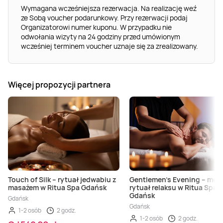
Wymagana wcześniejsza rezerwacja. Na realizację weź
ze Sobą voucher podarunkowy. Przy rezerwacji podaj
Organizatorowi numer kuponu. W przypadku nie
odwołania wizyty na 24 godziny przed umówionym
wcześniej terminem voucher uznaje się za zrealizowany.
Więcej propozycji partnera
Touch of Silk – rytuał jedwabiu z
Gentlemen’s Evening – męsk
masażem w Ritua Spa Gdańsk
rytuał relaksu w Ritua Spa
Gdańsk
Gdańsk
Gdańsk
1-2 osób
2 godz.
1-2 osób
2 godz.