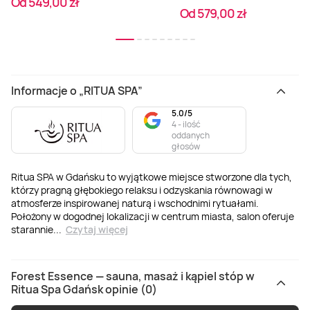
Od 549,00 zł
Od 579,00 zł
Informacje o „RITUA SPA”
5.0/5
4 - ilość
oddanych
głosów
Ritua SPA w Gdańsku to wyjątkowe miejsce stworzone dla tych,
którzy pragną głębokiego relaksu i odzyskania równowagi w
atmosferze inspirowanej naturą i wschodnimi rytuałami.
Położony w dogodnej lokalizacji w centrum miasta, salon oferuje
starannie
...
Czytaj więcej
Forest Essence — sauna, masaż i kąpiel stóp w
Ritua Spa Gdańsk opinie (0)