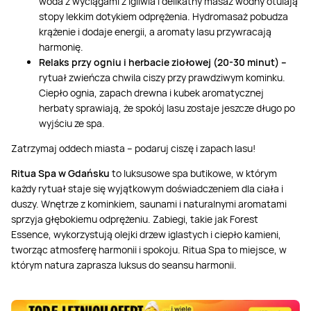
woda z wyciągami z igliwia i delikatny masaż wodny otulają
stopy lekkim dotykiem odprężenia. Hydromasaż pobudza
krążenie i dodaje energii, a aromaty lasu przywracają
harmonię.
Relaks przy ogniu i herbacie ziołowej (20-30 minut) –
rytuał zwieńcza chwila ciszy przy prawdziwym kominku.
Ciepło ognia, zapach drewna i kubek aromatycznej
herbaty sprawiają, że spokój lasu zostaje jeszcze długo po
wyjściu ze spa.
Zatrzymaj oddech miasta – podaruj ciszę i zapach lasu!
Ritua Spa w Gdańsku
to luksusowe spa butikowe, w którym
każdy rytuał staje się wyjątkowym doświadczeniem dla ciała i
duszy. Wnętrze z kominkiem, saunami i naturalnymi aromatami
sprzyja głębokiemu odprężeniu. Zabiegi, takie jak Forest
Essence, wykorzystują olejki drzew iglastych i ciepło kamieni,
tworząc atmosferę harmonii i spokoju. Ritua Spa to miejsce, w
którym natura zaprasza luksus do seansu harmonii.