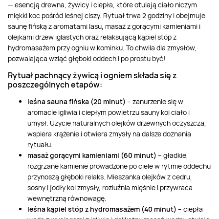
— esencją drewna, żywicy i ciepła, które otulają ciało niczym
miękki koc pośród leśnej ciszy. Rytuał trwa 2 godziny i obejmuje
saunę fińską z aromatami lasu, masaż z gorącymi kamieniami i
olejkami drzew iglastych oraz relaksującą kąpiel stóp z
hydromasażem przy ogniu w kominku. To chwila dla zmysłów,
pozwalająca wziąć głęboki oddech i po prostu być!
Rytuał pachnący żywicą i ogniem składa się z
poszczególnych etapów:
leśna sauna fińska (20 minut)
– zanurzenie się w
aromacie igliwia i ciepłym powietrzu sauny koi ciało i
umysł. Użycie naturalnych olejków drzewnych oczyszcza,
wspiera krążenie i otwiera zmysły na dalsze doznania
rytuału.
masaż gorącymi kamieniami (60 minut)
– gładkie,
rozgrzane kamienie prowadzone po ciele w rytmie oddechu
przynoszą głęboki relaks. Mieszanka olejków z cedru,
sosny i jodły koi zmysły, rozluźnia mięśnie i przywraca
wewnętrzną równowagę.
leśna kąpiel stóp z hydromasażem (40 minut)
– ciepła