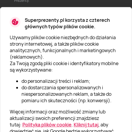
Prezenty.
Superprezenty.pl korzysta z czterech
głównych typów plików cookie.
Używamy plików cookie niezbędnych do działania
O SUPERPREZENTY
strony internetowej, a także plików cookie
analitycznych, funkcjonalnych i marketingowych
O nas
(reklamowych).
Aktualności
Za Twoją zgodą pliki cookie i identyfikatory mobilne
są wykorzystywane:
Kariera w Super Prezentach
do personalizacji treści i reklam;
Blog
do dostarczania spersonalizowanych i
Dla firm
niespersonalizowanych reklam, a także do
pomiaru ich skuteczności (np. konwersji).
Klub Lojalnościowy
Więcej informacji oraz możliwość zmiany lub
Dodaj recenzję
aktualizacji swoich preferencji znajdziesz
tutaj:
Polityka plików cookie
.
Kliknij tutaj
, aby
dowiedzieć się, jak Google będzie wykorzystywać
Informacje