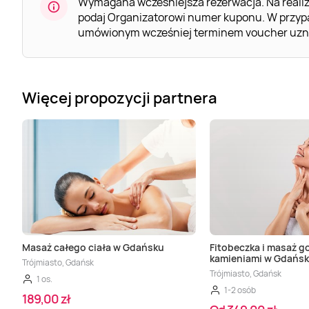
Wymagana wcześniejsza rezerwacja. Na realiz
podaj Organizatorowi numer kuponu. W przypa
umówionym wcześniej terminem voucher uznaj
Więcej propozycji partnera
Masaż całego ciała w Gdańsku
Fitobeczka i masaż g
kamieniami w Gdańs
Trójmiasto, Gdańsk
Trójmiasto, Gdańsk
1 os.
1-2 osób
189,00 zł