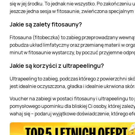
się w jej środku. To jednak nie wszystko. Po zakończeni
jeszcze jedna sesja w fitosaunie, zwieńczona specjalnym
Jakie są zalety fitosauny?
Fitosauna (fitobeczka) to zabieg przeprowadzany wewnątr
pobudza układ limfatyczny oraz przemianę materii w orga
minut w fitosaunie wystarczy, by poczuć przyjemne odprę
Jakie są korzyści z ultrapeelingu?
Ultrapeeling to zabieg, podczas którego z powierzchni s
jest idealnie oczyszczona, gładka i idealnie ukrwiona skór
Voucher na zabiegi w postaci fitosauny i ultrapeelingu to
pomysłowego upominku dla bliskiej Ci osoby, której zale
wahaj się – podaruj wyjątkowe doświadczenie, którego ef