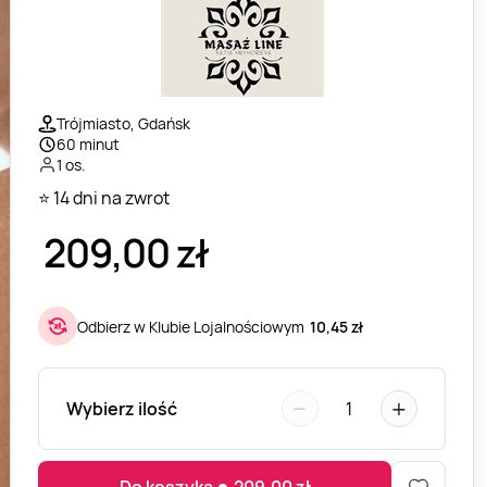
Trójmiasto, Gdańsk
60 minut
1 os.
⭐ 14 dni na zwrot
209,00
zł
Odbierz w Klubie Lojalnościowym
10,45 zł
−
+
Wybierz ilość
1