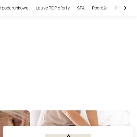
y podarunkowe
Letnie TOP oferty
SPA
Podróże
Restauracj