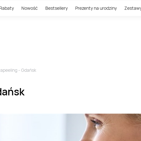
Rabaty
Nowość
Bestsellery
Prezenty na urodziny
Zestaw
trapeeling - Gdańsk
Gdańsk