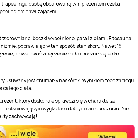
u ultrapeelingu osobę obdarowaną tym prezentem czeka
 peelingiem nawilżającym.
z drewnianej beczki wypełnionej parą i ziołami. Fitosauna
nizmie, poprawiając w ten sposób stan skóry. Nawet 15
żenie, zniwelować zmęczenie ciała i poczuć się lekko.
kóry usuwany jest obumarły naskórek. Wynikiem tego zabiegu
a całego ciała.
 prezent, który doskonale sprawdzi się w charakterze
ży na olśniewającym wyglądzie i dobrym samopoczuciu. Nie
ekty zachwycają!