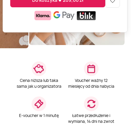
Do koszyka
209,00
zł
Cena niższa lub taka
Voucher ważny 12
sama jak u organizatora
miesięcy od dnia nabycia
E-voucher w 1 minutę
Łatwe przedłużenie i
wymiana, 14 dni na zwrot