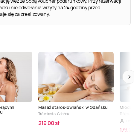
ację weź ze Sobą voucher podarunkowy. Przy rezerwacji
dku nie odwołania wizyty na 24 godziny przed
e się za zrealizowany.
orącymi
Masaż starosłowiański w Gdańsku
Miodow
ku
Trójmiasto, Gdańsk
Trójmias
1 os.
219,00 zł
179,00