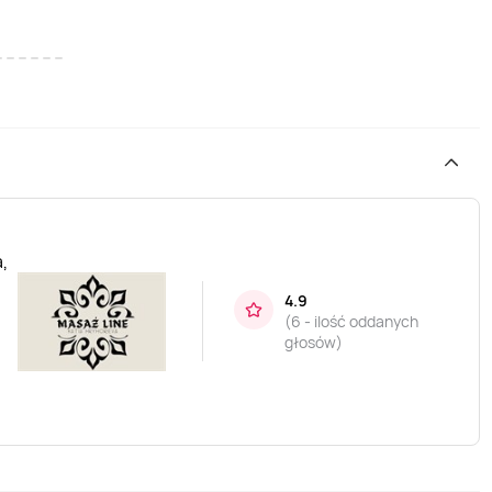
,
4.9
(
6 - ilość oddanych
głosów
)